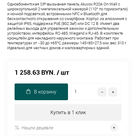
Одноабонентская SIP-вызывная панель Akuvox R20A On-Wall с
широкоугольной 2-мегапиксельной камерой (110° по горизонтали)
и ночной подсветкой, встроенными NFC и Bluetooth для
бесконтактного открывания со смартфона. Корпус из алюминия с
защитой IP65, поддержка PoE (802.3af) или DC 12 В. Имеет два
релейных выхода для управления замком и дополнительным
устройством, интерфейсы RS-485, Wiegand и RJ-45. В комплекте
кронштейн для накладного наружного монтажа. Работает при
температурах от –30 до +65°C, размеры 145×85×27,5 мм, вес 310 г.
Идеально для частных домов и малоквартирных зданий.
1 258.63 BYN.
/ шт
В корзину
Купить в 1 клик
Нашли дешевле