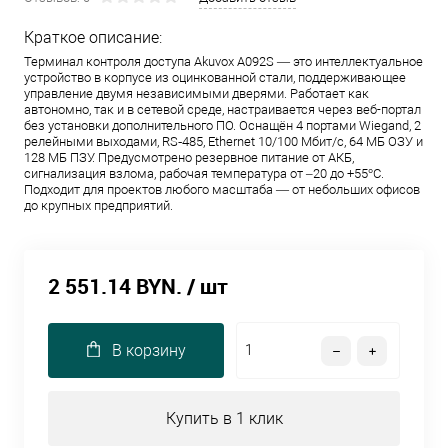
Краткое описание:
Терминал контроля доступа Akuvox A092S — это интеллектуальное
устройство в корпусе из оцинкованной стали, поддерживающее
управление двумя независимыми дверями. Работает как
автономно, так и в сетевой среде, настраивается через веб-портал
без установки дополнительного ПО. Оснащён 4 портами Wiegand, 2
релейными выходами, RS‑485, Ethernet 10/100 Мбит/с, 64 МБ ОЗУ и
128 МБ ПЗУ. Предусмотрено резервное питание от АКБ,
сигнализация взлома, рабочая температура от –20 до +55°C.
Подходит для проектов любого масштаба — от небольших офисов
до крупных предприятий.
2 551.14 BYN.
/ шт
В корзину
Купить в 1 клик