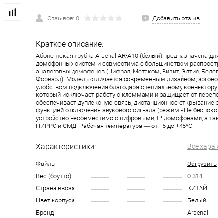
Отзывов: 0
Добавить отзыв
Краткое описание:
Абонентская трубка Arsenal AR-A10 (белый) предназначена д
домофонных систем и совместима с большинством распрост
аналоговых домофонов (Цифрал, Метаком, Визит, Элтис, Белсп
Форвард). Модель отличается современным дизайном, эргон
удобством подключения благодаря специальному коннектору 
который исключает работу с клеммами и защищает от переп
обеспечивает дуплексную связь, дистанционное открывание 
функцией отключения звукового сигнала (режим «Не беспокои
устройство несовместимо с цифровыми, IP-домофонами, а т
ПИРРС и СМД. Рабочая температура — от +5 до +45°C.
Характеристики:
Все хара
Файлы
Загрузить
Вес (брутто)
0.314
Страна ввоза
КИТАЙ
Цвет корпуса
Белый
Бренд.
Arsenal