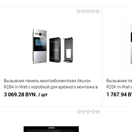
Вызывная панель многоабонентская Akuvox
Вызывная па
R28A In-Wall с коробкой для врезного монтажа в
R20K In-Wall
комплекте
3 069.28 BYN.
комплекте
1 767.94 
/ шт
В корзину