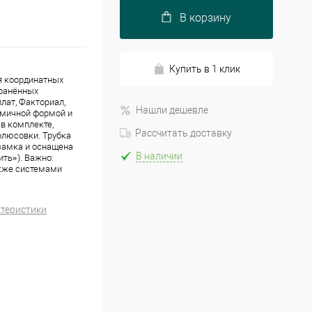
В корзину
Купить в 1 клик
ля координатных
ранённых
лат, Факториал,
Нашли дешевле
омичной формой и
в комплекте,
Рассчитать доставку
олюсовки. Трубка
замка и оснащена
В наличии
ть»). Важно:
акже системами
ктеристики