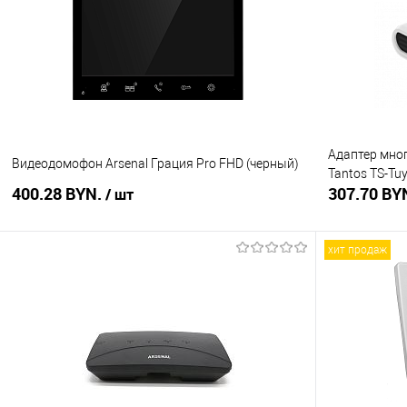
Купить в 1 клик
Сравнение
Купить в 1
В избранное
В наличии
В избранное
Адаптер мно
Видеодомофон Arsenal Грация Pro FHD (черный)
Tantos TS-Tu
400.28 BYN.
307.70 BY
/ шт
хит продаж
В корзину
Купить в 1 клик
Сравнение
Купить в 1
В избранное
В наличии
В избранное