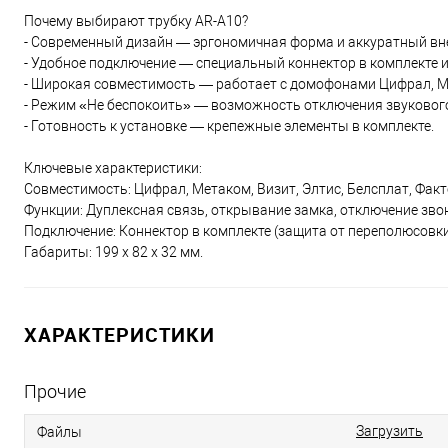
Почему выбирают трубку AR-A10?
- Современный дизайн — эргономичная форма и аккуратный вн
- Удобное подключение — специальный коннектор в комплекте 
- Широкая совместимость — работает с домофонами Цифрал, Мет
- Режим «Не беспокоить» — возможность отключения звуковог
- Готовность к установке — крепежные элементы в комплекте.
Ключевые характеристики:
Совместимость: Цифрал, Метаком, Визит, Элтис, Белсплат, Факт
Функции: Дуплексная связь, открывание замка, отключение зво
Подключение: Коннектор в комплекте (защита от переполюсовки
Габариты: 199 х 82 х 32 мм.
ХАРАКТЕРИСТИКИ
Прочие
Загрузить
Файлы