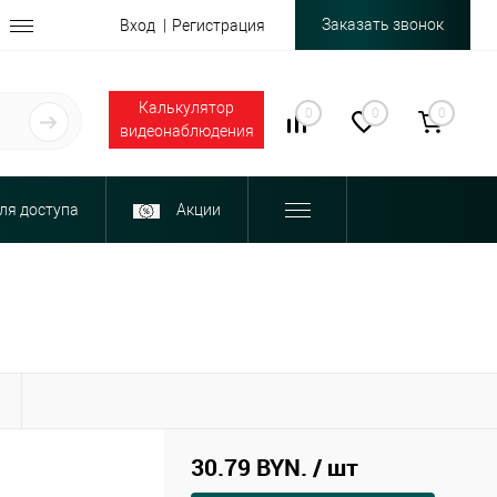
Заказать звонок
Вход
Регистрация
Калькулятор
0
0
0
видеонаблюдения
ля доступа
Акции
Ы
30.79 BYN.
/ шт