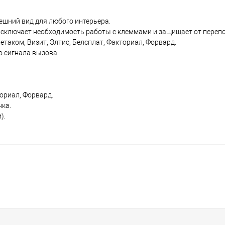
ешний вид для любого интерьера.
исключает необходимость работы с клеммами и защищает от переп
аком, Визит, Элтис, Белсплат, Факториал, Форвард.
о сигнала вызова.
ориал, Форвард.
нка.
).