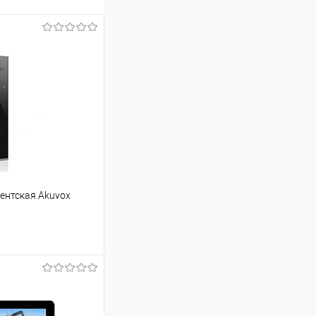
ентская Akuvox
ину