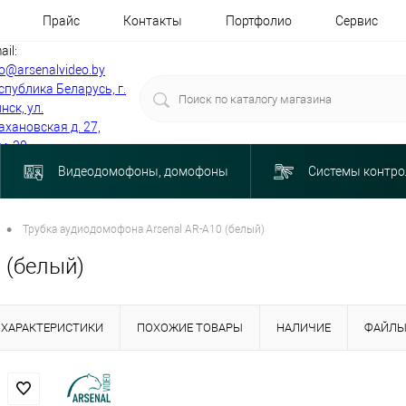
Прайс
Контакты
Портфолио
Сервис
ail:
fo@arsenalvideo.by
спублика Беларусь, г.
нск, ул.
ахановская д. 27,
м. 30
Видеодомофоны, домофоны
Системы контро
•
Трубка аудиодомофона Arsenal AR-A10 (белый)
 (белый)
ХАРАКТЕРИСТИКИ
ПОХОЖИЕ ТОВАРЫ
НАЛИЧИЕ
ФАЙЛ