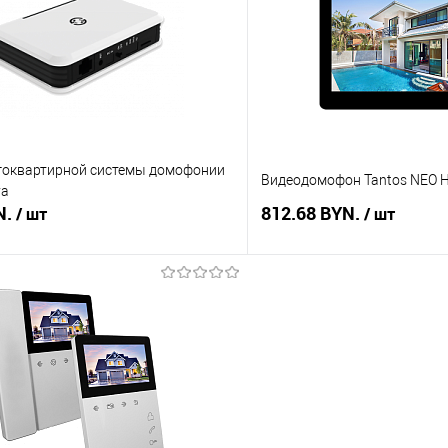
 клик
Сравнение
Купить в 1 клик
В наличии
В избранное
гоквартирной системы домофонии
Видеодомофон Tantos NEO H
ya
N.
812.68 BYN.
/ шт
/ шт
В корзину
В корз
 клик
Сравнение
Купить в 1 клик
В наличии
В избранное