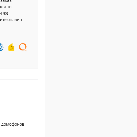
 заказ
или по
и же
йте онлайн.
х домофонов.