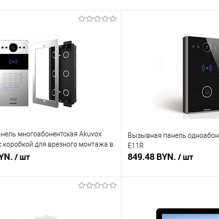
нель многоабонентская Akuvox
Вызывная панель одноабон
 с коробкой для врезного монтажа в
E11R
BYN.
849.48 BYN.
/ шт
/ шт
В корзину
В корз