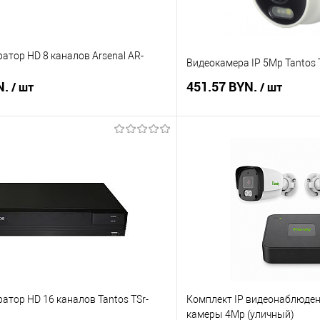
атор HD 8 каналов Arsenal AR-
Видеокамера IP 5Mp Tantos 
N.
451.57 BYN.
/ шт
/ шт
В корзину
В корз
 клик
Сравнение
Купить в 1 клик
В наличии
В избранное
атор HD 16 каналов Tantos TSr-
Комплект IP видеонаблюдени
камеры 4Mp (уличный)