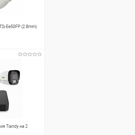
TSi-Ee50FP (2.8mm)
ину
Сравнение
В наличии
я Tiandy на 2