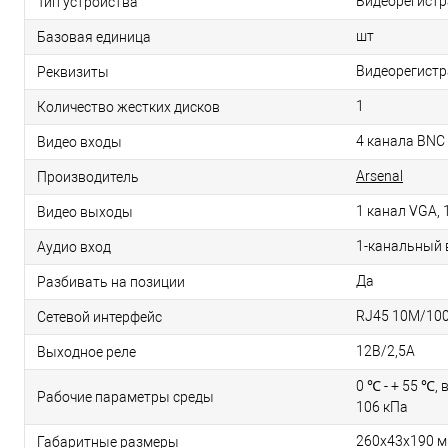
Видеорегистр
Тип устройства
шт
Базовая единица
Видеорегистра
Реквизиты
1
Количество жестких дисков
4 канала BNC
Видео входы
Arsenal
Производитель
1 канал VGA, 
Видео выходы
1-канальный 
Аудио вход
Да
Разбивать на позиции
RJ45 10M/10
Сетевой интерфейс
12В/2,5А
Выходное реле
0 ℃ - + 55 ℃, 
Рабочие параметры среды
106 кПа
260х43х190 
Габаритные размеры