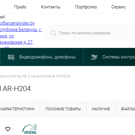
Прайс
Контакты
Портфолио
Сервис
ail:
fo@arsenalvideo.by
спублика Беларусь, г.
нск, ул.
ахановская д. 27,
м. 30
Видеодомофоны, домофоны
Системы контро
регистратор HD 4 канала Arsenal AR-H204
l AR-H204
ХАРАКТЕРИСТИКИ
ПОХОЖИЕ ТОВАРЫ
НАЛИЧИЕ
ФАЙЛ