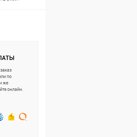
ЛАТЫ
 заказ
или по
и же
йте онлайн.