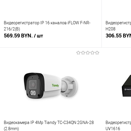
Видеорегистратор IP 16 каналов iFLOW F-NR-
Видеорегистр
216/2(B)
H208
569.59 BYN.
306.55 BY
/ шт
В корзину
Купить в 1 клик
Сравнение
Купить в 1
В избранное
В наличии
В избранное
Видеокамера IP 4Mp Tiandy TC-C34QN 2GNA-28
Видеорегистр
(2.8mm)
UV1616