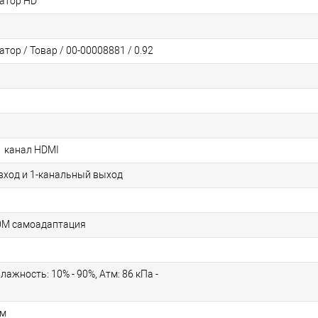
атор HD
тор / Товар / 00-00008881 / 0.92
1 канал HDMI
вход и 1-канальный выход
0M самоадаптация
влажность: 10% - 90%, Атм: 86 кПа -
мм