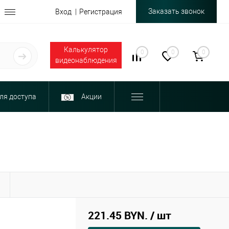
Заказать звонок
Вход
Регистрация
Калькулятор
0
0
0
видеонаблюдения
ля доступа
Акции
Ы
221.45 BYN.
/ шт