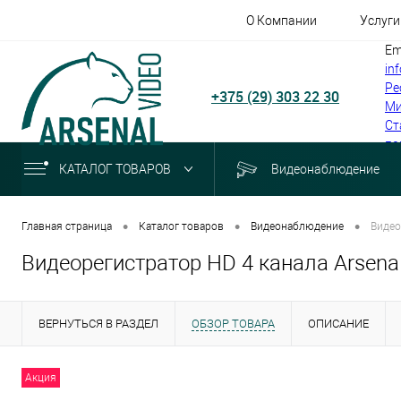
О Компании
Услуги
Em
in
Ре
+375 (29) 303 22 30
Ми
Ст
по
КАТАЛОГ ТОВАРОВ
Видеонаблюдение
•
•
•
Главная страница
Каталог товаров
Видеонаблюдение
Видео
Видеорегистратор HD 4 канала Arsena
ВЕРНУТЬСЯ В РАЗДЕЛ
ОБЗОР ТОВАРА
ОПИСАНИЕ
Акция