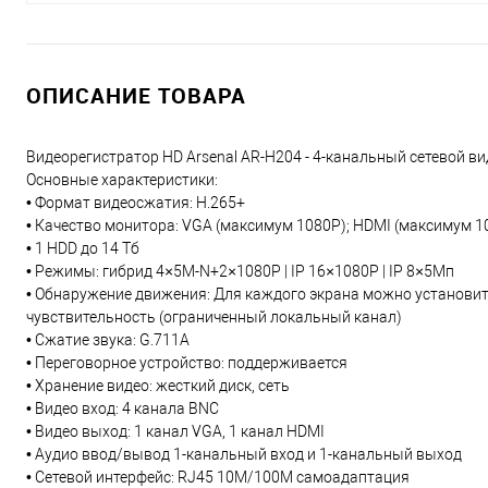
ОПИСАНИЕ ТОВАРА
Видеорегистратор HD Arsenal AR-H204 - 4-канальный сетевой в
Основные характеристики:
• Формат видеосжатия: Н.265+
• Качество монитора: VGA (максимум 1080P); HDMI (максимум 1
• 1 HDD до 14 Тб
• Режимы: гибрид 4×5M-N+2×1080P | IP 16×1080P | IP 8×5Мп
• Обнаружение движения: Для каждого экрана можно установит
чувствительность (ограниченный локальный канал)
• Сжатие звука: G.711A
• Переговорное устройство: поддерживается
• Хранение видео: жесткий диск, сеть
• Видео вход: 4 канала BNC
• Видео выход: 1 канал VGA, 1 канал HDMI
• Аудио ввод/вывод 1-канальный вход и 1-канальный выход
• Сетевой интерфейс: RJ45 10M/100M самоадаптация