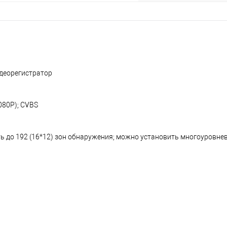
идеорегистратор
080P); CVBS
ь до 192 (16*12) зон обнаружения; можно установить многоуровне