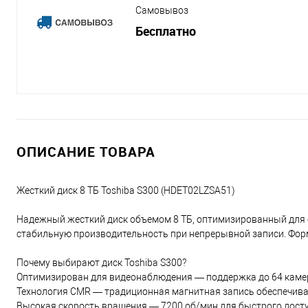
Самовывоз
Бесплатно
ОПИСАНИЕ ТОВАРА
Жесткий диск 8 ТБ Toshiba S300 (HDET02LZSA51)
Надежный жесткий диск объемом 8 ТБ, оптимизированный для
стабильную производительность при непрерывной записи. Форм-
Почему выбирают диск Toshiba S300?
Оптимизирован для видеонаблюдения — поддержка до 64 камер 
Технология CMR — традиционная магнитная запись обеспечива
Высокая скорость вращения — 7200 об/мин для быстрого досту