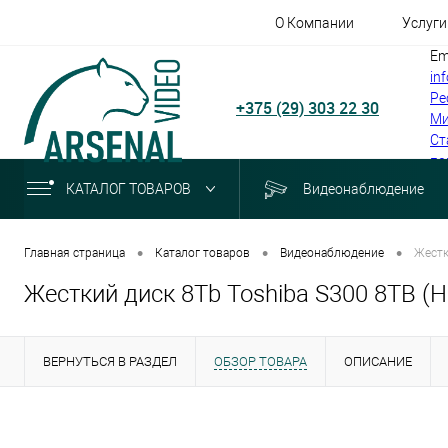
О Компании
Услуги
Em
in
Ре
+375 (29) 303 22 30
Ми
Ст
по
КАТАЛОГ ТОВАРОВ
Видеонаблюдение
•
•
•
Главная страница
Каталог товаров
Видеонаблюдение
Жестк
Жесткий диск 8Tb Toshiba S300 8TB 
ВЕРНУТЬСЯ В РАЗДЕЛ
ОБЗОР ТОВАРА
ОПИСАНИЕ