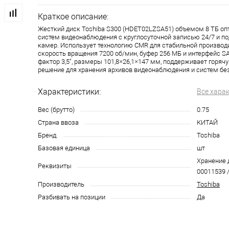
Краткое описание:
Жесткий диск Toshiba S300 (HDET02LZSA51) объемом 8 ТБ оп
систем видеонаблюдения с круглосуточной записью 24/7 и п
камер. Использует технологию CMR для стабильной производ
скорость вращения 7200 об/мин, буфер 256 МБ и интерфейс SA
фактор 3,5", размеры 101,8×26,1×147 мм, поддерживает горя
решение для хранения архивов видеонаблюдения и систем бе
Характеристики:
Все хара
Вес (брутто)
0.75
Страна ввоза
КИТАЙ
Бренд.
Toshiba
Базовая единица
шт
Хранение д
Реквизиты
00011539 /
Производитель
Toshiba
Разбивать на позиции
Да