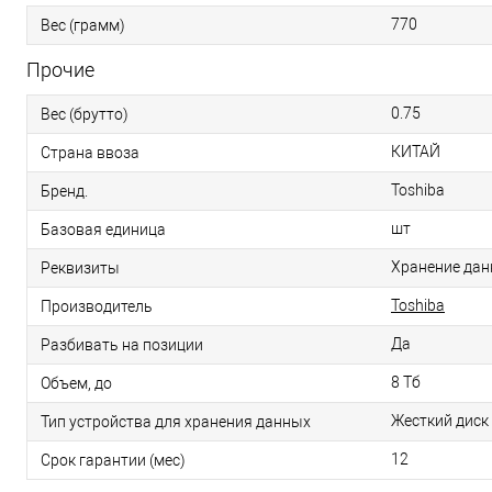
770
Вес (грамм)
Прочие
0.75
Вес (брутто)
КИТАЙ
Страна ввоза
Toshiba
Бренд.
шт
Базовая единица
Хранение данн
Реквизиты
Toshiba
Производитель
Да
Разбивать на позиции
8 Тб
Объем, до
Жесткий диск
Тип устройства для хранения данных
12
Срок гарантии (мес)