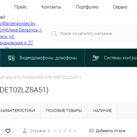
Прайс
Контакты
Портфолио
Сервис
ail:
fo@arsenalvideo.by
спублика Беларусь, г.
нск, ул.
ахановская д. 27,
м. 30
Видеодомофоны, домофоны
Системы контро
ий диск 8Tb Toshiba S300 8TB (HDET02LZSA51)
(HDET02LZSA51)
ХАРАКТЕРИСТИКИ
ПОХОЖИЕ ТОВАРЫ
НАЛИЧИЕ
Отзывов: 0
Добавить отзыв