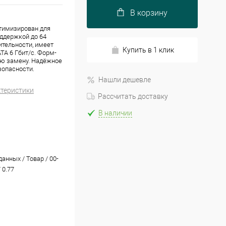
В корзину
тимизирован для
оддержкой до 64
ительности, имеет
Купить в 1 клик
TA 6 Гбит/с. Форм-
чую замену. Надёжное
зопасности.
Нашли дешевле
ктеристики
Рассчитать доставку
В наличии
анных / Товар / 00-
 0.77