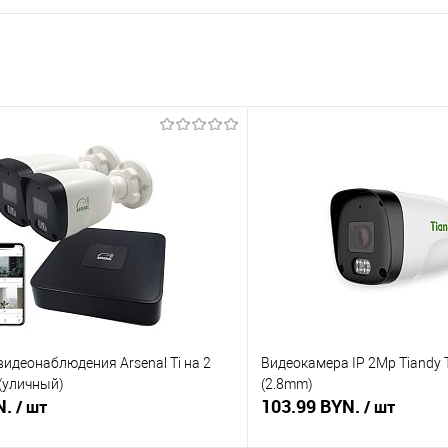
видеонаблюдения Arsenal Ti на 2
Видеокамера IP 2Mp Tiandy
(уличный)
(2.8mm)
N.
103.99 BYN.
/ шт
/ шт