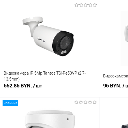
В корзину
Купить в 1 клик
Сравнение
Купить в 1
В избранное
В наличии
В избранное
Видеокамера IP 5Mp Tantos TSi-Pe50VP (2.7-
Видеокамера 
13.5mm)
652.86 BYN.
96 BYN.
/ шт
/ 
новинка
В корзину
Купить в 1 клик
Сравнение
Купить в 1