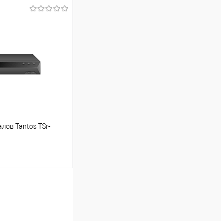
ину
Сравнение
В наличии
лов Tantos TSr-
ину
Сравнение