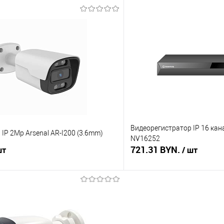
В корзину
В корз
 клик
Сравнение
Купить в 1 клик
В наличии
В избранное
Видеорегистратор IP 16 кана
IP 2Mp Arsenal AR-I200 (3.6mm)
NV16252
721.31 BYN.
шт
/ шт
В корзину
В корз
 клик
Сравнение
Купить в 1 клик