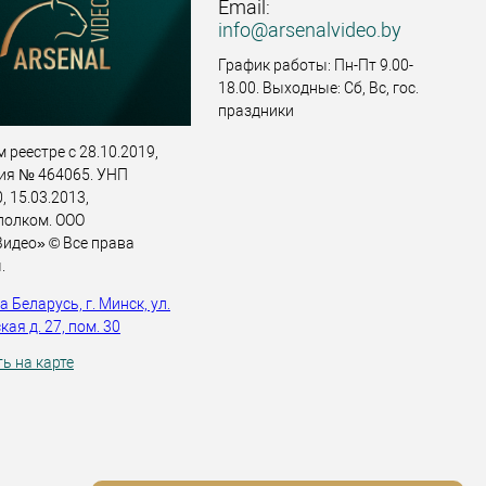
Email:
info@arsenalvideo.by
График работы: Пн-Пт 9.00-
18.00. Выходные: Сб, Вс, гос.
праздники
 реестре с 28.10.2019,
ия № 464065. УНП
 15.03.2013,
полком. ООО
идео» © Все права
.
 Беларусь, г. Минск, ул.
ая д. 27, пом. 30
ь на карте