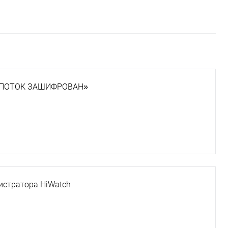
и «ПОТОК ЗАШИФРОВАН»
гистратора HiWatch