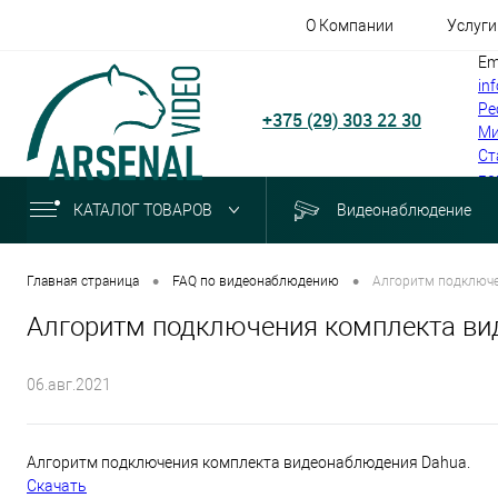
О Компании
Услуги
Em
in
Ре
+375 (29) 303 22 30
Ми
Ст
по
КАТАЛОГ ТОВАРОВ
Видеонаблюдение
•
•
Главная страница
FAQ по видеонаблюдению
Алгоритм подключе
Алгоритм подключения комплекта в
06.авг.2021
Алгоритм подключения комплекта видеонаблюдения Dahua.
Скачать