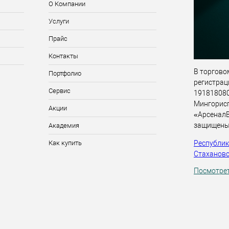
О Компании
Услуги
Прайс
Контакты
В торговом
Портфолио
регистрац
Сервис
191818080,
Мингорис
Акции
«АрсеналВ
защищены
Академия
Республика
Как купить
Стахановск
Посмотрет