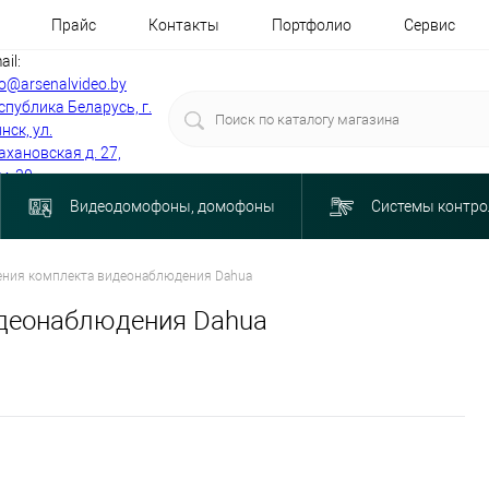
Прайс
Контакты
Портфолио
Сервис
ail:
fo@arsenalvideo.by
спублика Беларусь, г.
нск, ул.
ахановская д. 27,
м. 30
Видеодомофоны, домофоны
Системы контро
ния комплекта видеонаблюдения Dahua
идеонаблюдения Dahua