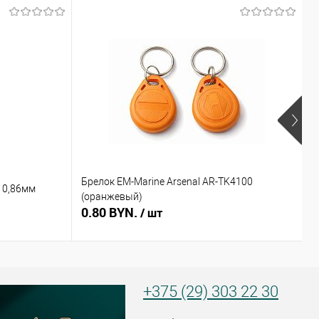
Брелок EM-Marine Arsenal AR-TK4100
Б
 0,86мм
(оранжевый)
(
0.80 BYN.
0
/ шт
+375 (29) 303 22 30