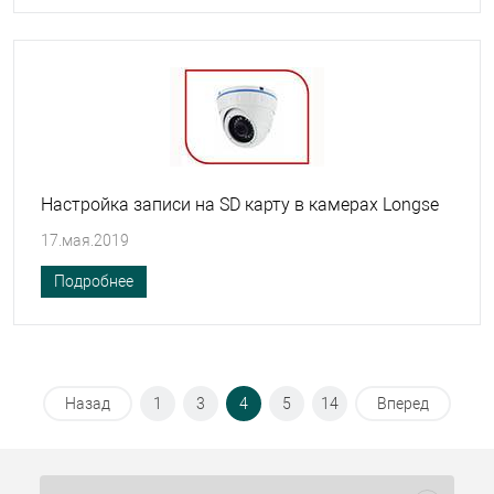
Настройка записи на SD карту в камерах Longse
17.мая.2019
Подробнее
Назад
1
3
4
5
14
Вперед