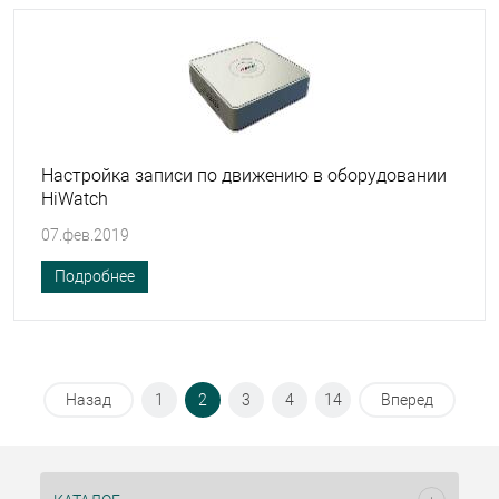
Настройка записи по движению в оборудовании
HiWatch
07.фев.2019
Подробнее
Назад
1
2
3
4
14
Вперед