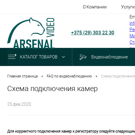
О Компании
Услуги
Em
in
Ре
+375 (29) 303 22 30
Ми
Ст
по
КАТАЛОГ ТОВАРОВ
Видеонаблюдение
•
•
Главная страница
FAQ по видеонаблюдению
Схема подключения
Схема подключения камер
25.фев.2020
Для корректного подключения камер к регистратору следуйте следующи