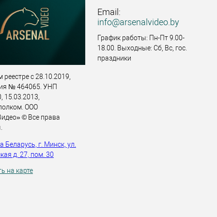
Email:
info@arsenalvideo.by
График работы: Пн-Пт 9.00-
18.00. Выходные: Сб, Вс, гос.
праздники
 реестре с 28.10.2019,
ия № 464065. УНП
 15.03.2013,
полком. ООО
идео» © Все права
.
 Беларусь, г. Минск, ул.
ая д. 27, пом. 30
ь на карте