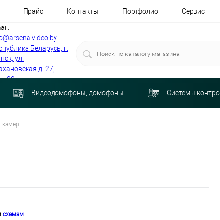
Прайс
Контакты
Портфолио
Сервис
ail:
fo@arsenalvideo.by
спублика Беларусь, г.
нск, ул.
ахановская д. 27,
м. 30
Видеодомофоны, домофоны
Системы контро
 камер
м
схемам