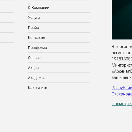
О Компании
Услуги
Прайс
Контакты
В торговом
Портфолио
регистрац
Сервис
191818080,
Мингорис
Акции
«АрсеналВ
защищены
Академия
Республика
Как купить
Стахановск
Посмотрет