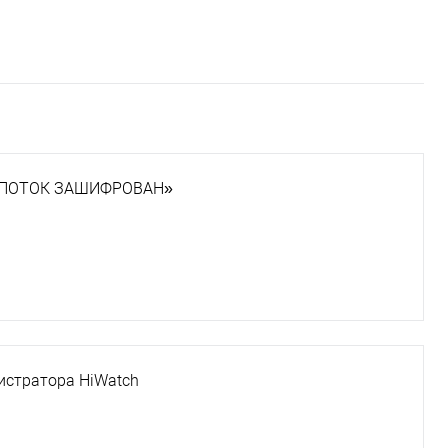
и «ПОТОК ЗАШИФРОВАН»
гистратора HiWatch