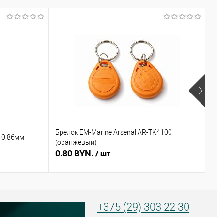
Брелок EM-Marine Arsenal AR-TK4100
Б
 0,86мм
(оранжевый)
(
0.80 BYN.
0
/ шт
+375 (29) 303 22 30