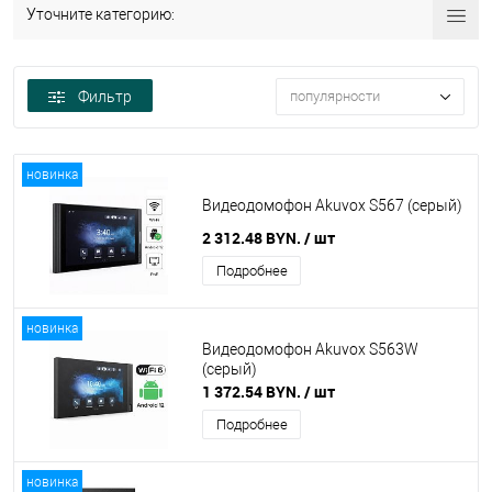
Уточните категорию:
Фильтр
популярности
новинка
Видеодомофон Akuvox S567 (серый)
2 312.48 BYN.
/ шт
Подробнее
новинка
Видеодомофон Akuvox S563W
(серый)
1 372.54 BYN.
/ шт
Подробнее
новинка