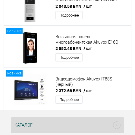
(серебро)
2 043.58 BYN.
/ шт
Подробнее
новинка
Вызывная панель
многоабонентская Akuvox E16C
2 552.48 BYN.
/ шт
Подробнее
новинка
Видеодомофон Akuvox IT88S
(черный)
2 372.66 BYN.
/ шт
Подробнее
КАТАЛОГ