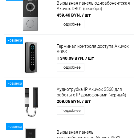
Вызывная панель одноабонентская
Akuvox DB01 (серебро)
459.46 BYN.
/ шт
Подробнее
новинка
Терминал контроля доступа Akuvox
A08S
1 340.09 BYN.
/ шт
Подробнее
новинка
Аудиотрубка IP Akuvox S560 для
работы с IP домофонами (черный)
269.06 BYN.
/ шт
Подробнее
новинка
Вызывная панель
многоабонентская Akuvox S532