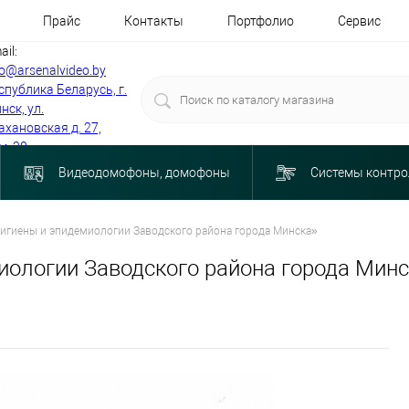
Прайс
Контакты
Портфолио
Сервис
ail:
fo@arsenalvideo.by
спублика Беларусь, г.
нск, ул.
ахановская д. 27,
м. 30
Видеодомофоны, домофоны
Системы контро
гигиены и эпидемиологии Заводского района города Минска»
миологии Заводского района города Мин