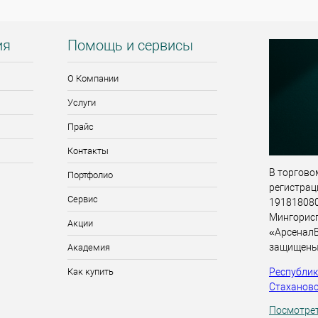
ия
Помощь и сервисы
О Компании
Услуги
Прайс
Контакты
В торговом
Портфолио
регистрац
Сервис
191818080,
Мингорис
Акции
«АрсеналВ
защищены
Академия
Республика
Как купить
Стахановск
Посмотрет