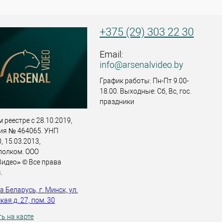
+375 (29) 303 22 30
Email:
info@arsenalvideo.by
График работы: Пн-Пт 9.00-
18.00. Выходные: Сб, Вс, гос.
праздники
 реестре с 28.10.2019,
ия № 464065. УНП
 15.03.2013,
полком. ООО
идео» © Все права
.
 Беларусь, г. Минск, ул.
ая д. 27, пом. 30
ь на карте