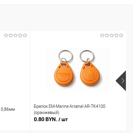
Брелок EM-Marine Arsenal AR-TK4100
Б
 0,86мм
(оранжевый)
(
0.80 BYN.
0
/ шт