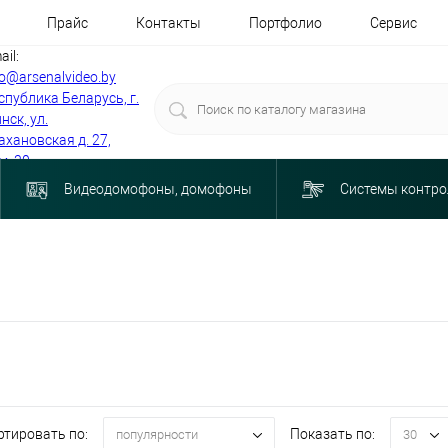
Прайс
Контакты
Портфолио
Сервис
ail:
fo@arsenalvideo.by
спублика Беларусь, г.
нск, ул.
ахановская д. 27,
м. 30
Видеодомофоны, домофоны
Системы контро
ртировать по:
Показать по:
популярности
30