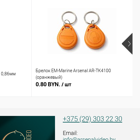
Брелок EM-Marine Arsenal AR-TK4100
Б
 0,86мм
(оранжевый)
(
0.80 BYN.
0
/ шт
+375 (29) 303 22 30
Email:
info@arsenalvideo.by