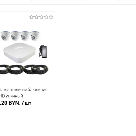
плект видеонаблюдения
HD уличный
.20 BYN.
/ шт
В корзину