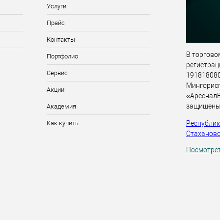
Услуги
Прайс
Контакты
В торговом
Портфолио
регистрац
Сервис
191818080,
Мингорис
Акции
«АрсеналВ
защищены
Академия
Республика
Как купить
Стахановск
Посмотрет