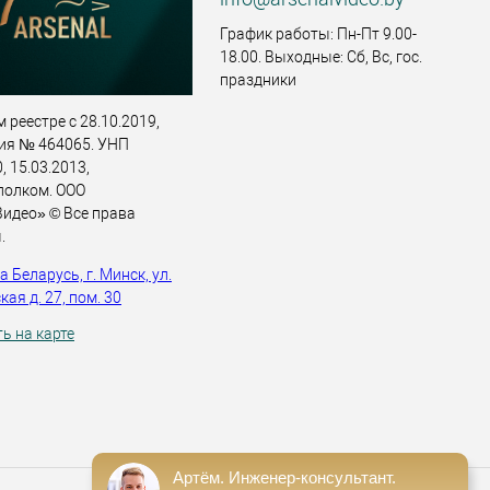
График работы: Пн-Пт 9.00-
18.00. Выходные: Сб, Вс, гос.
праздники
 реестре с 28.10.2019,
ия № 464065. УНП
 15.03.2013,
полком. ООО
идео» © Все права
.
 Беларусь, г. Минск, ул.
ая д. 27, пом. 30
ь на карте
Артём. Инженер-консультант.