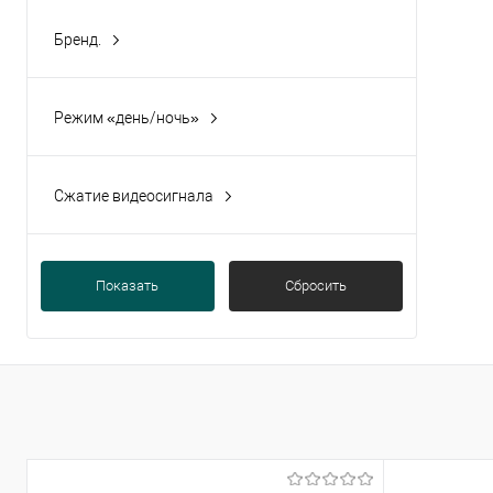
Купи
Бренд.
Longse
(1)
В и
Режим «день/ночь»
Да
(1)
Сжатие видеосигнала
Да
(1)
Показать
Сбросить