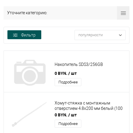
Уточните категорию:
Фильтр
популярности
Накопитель SDS3/256GB
0 BYN.
/ шт
Подробнее
Хомут-стяжка с монтажным
отверстием 4.8х200 мм белый (100
шт в уп.) STARFIX (SM-91056-100)
0 BYN.
/ шт
Подробнее