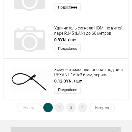
6U-6x6-GY
Подробнее
Удлинитель сигнала HDMI по витой
паре RJ45 (LAN) до 60 метров,
активный
0 BYN.
/ шт
Подробнее
Хомут-стяжка нейлоновая под винт
REXANT 150х3.6 мм, черная
0.12 BYN.
/ шт
Подробнее
Назад
1
2
3
4
Вперед