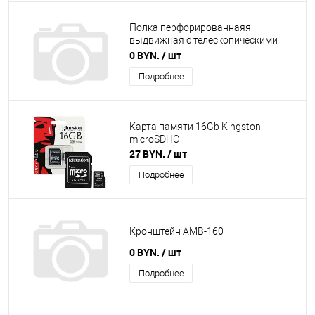
Полка перфорированнаяя
выдвижная с телескопическими
направляющими, глубина 450мм
0 BYN.
/ шт
арт. ТСВ-45
Подробнее
Карта памяти 16Gb Kingston
microSDHC
27 BYN.
/ шт
Подробнее
Кронштейн АМВ-160
0 BYN.
/ шт
Подробнее