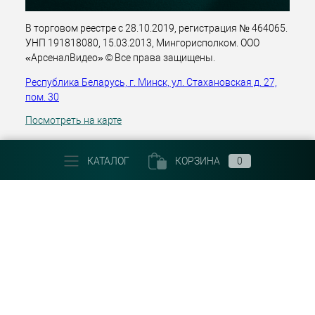
В торговом реестре с 28.10.2019, регистрация № 464065.
УНП 191818080, 15.03.2013, Мингорисполком. ООО
«АрсеналВидео» © Все права защищены.
Республика Беларусь, г. Минск, ул. Стахановская д. 27,
пом. 30
Посмотреть на карте
+375 (29) 303 22 30
КАТАЛОГ
КОРЗИНА
0
Email:
info@arsenalvideo.by
График работы: Пн-Пт 9.00-18.00. Выходные: Сб, Вс, гос.
праздники