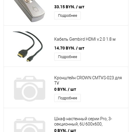
33.15 BYN.
/ шт
Подробнее
Кабель Gembird HDMI v.2.0 1.8 м
14.70 BYN.
/ шт
Подробнее
Кронштейн CROWN CMTVS-023 для
TV
0 BYN.
/ шт
Подробнее
Шкаф настенный серии Pro, 3-
секционный, 6U 600x600,
металлическая дверь TWT-CBW3M-
0 BYN.
/ шт