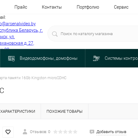
Прайс
Контакты
Портфолио
Сервис
ail:
fo@arsenalvideo.by
спублика Беларусь, г.
нск, ул.
ахановская д. 27,
м. 30
Видеодомофоны, домофоны
Системы контро
арта памяти 16Gb Kingston microSDHC
HC
ХАРАКТЕРИСТИКИ
ПОХОЖИЕ ТОВАРЫ
Отзывов: 0
Добавить отзыв