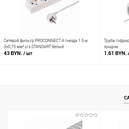
В избранное
В наличии
В избранное
Сетевой фильтр PROCONNECT 4 гнезда 1.5 м
Труба гофрир
3х0,75 мм² с/з STANDART белый
зондом
43 BYN.
1.61 BYN.
/ шт
В корзину
Купить в 1 клик
Сравнение
Купить в 1
С
В избранное
В наличии
В избранное