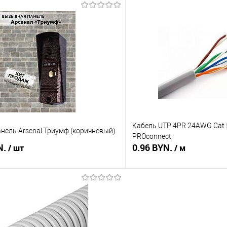
В корзину
В корз
 клик
Сравнение
Купить в 1 клик
В наличии
В избранное
Кабель UTP 4PR 24AWG Cat 
нель Arsenal Триумф (коричневый)
PROconnect
N.
0.96 BYN.
/ шт
/ м
В корзину
В корз
 клик
Сравнение
Купить в 1 клик