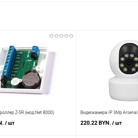
роллер Z-5R (мод.Net 8000)
Видеокамера IP 3Mp Arsenal
N.
220.22 BYN.
/ шт
/ шт