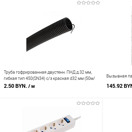
В корзину
Купить в 1 клик
Сравнение
Купить в 1
В избранное
В наличии
В избранное
Труба гофрированная двустенн. ПНД д.32 мм,
Вызывная па
гибкая тип 450(SN34) с/з красная d32 мм (50м/
уп)
2.50 BYN.
145.92 BY
/ м
В корзину
Купить в 1 клик
Сравнение
Купить в 1