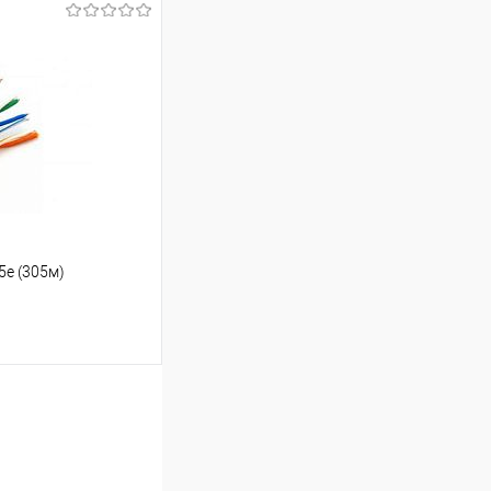
ину
Сравнение
В наличии
5е (305м)
ину
Сравнение