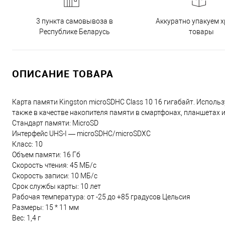
3 пункта самовывоза в
Аккуратно упакуем х
Республике Беларусь
товары
ОПИСАНИЕ ТОВАРА
Карта памяти Kingston microSDHC Class 10 16 гигабайт. Исполь
также в качестве накопителя памяти в смартфонах, планшетах 
Стандарт памяти: MicroSD
Интерфейс UHS-I — microSDHC/microSDXC
Класс: 10
Объем памяти: 16 Гб
Скорость чтения: 45 МБ/с
Скорость записи: 10 МБ/с
Срок службы карты: 10 лет
Рабочая температура: от -25 до +85 градусов Цельсия
Размеры: 15 * 11 мм
Вес: 1,4 г