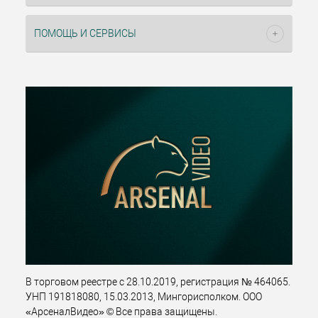
ПОМОЩЬ И СЕРВИСЫ
В торговом реестре с 28.10.2019, регистрация № 464065.
УНП 191818080, 15.03.2013, Мингорисполком. ООО
«АрсеналВидео» © Все права защищены.