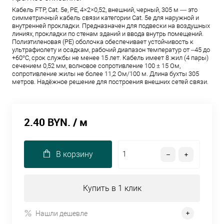
Кабель FTP, Cat. 5e, PE, 4×2×0,52, внешний, черный, 305 м — это
симметричный кабель связи категории Cat. 5e для наружной и
внутренней прокладки. Предназначен для подвески на воздушных
линиях, прокладки по стенам зданий и ввода внутрь помещений.
Полиэтиленовая (PE) оболочка обеспечивает устойчивость к
ультрафиолету и осадкам, рабочий диапазон температур от –45 до
+60°C, срок службы не менее 15 лет. Кабель имеет 8 жил (4 пары)
сечением 0,52 мм, волновое сопротивление 100 ± 15 Ом,
сопротивление жилы не более 11,2 Ом/100 м. Длина бухты 305
метров. Надёжное решение для построения внешних сетей связи.
2.40 BYN.
/ м
В корзину
Купить в 1 клик
Нашли дешевле