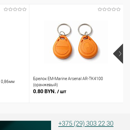
Брелок EM-Marine Arsenal AR-TK4100
Б
 0,86мм
(оранжевый)
(
0.80 BYN.
0
/ шт
+375 (29) 303 22 30