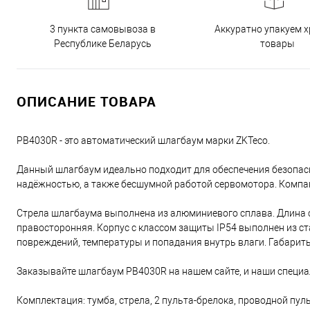
3 пункта самовывоза в
Аккуратно упакуем х
Республике Беларусь
товары
ОПИСАНИЕ ТОВАРА
PB4030R - это автоматический шлагбаум марки ZKTeco.
Данный шлагбаум идеально подходит для обеспечения безопас
надёжностью, а также бесшумной работой сервомотора. Компак
Стрела шлагбаума выполнена из алюминиевого сплава. Длина с
правосторонняя. Корпус с классом защиты IP54 выполнен из с
повреждений, температуры и попадания внутрь влаги. Габариты 
Заказывайте шлагбаум PB4030R на нашем сайте, и наши специал
Комплектация: тумба, стрела, 2 пульта-брелока, проводной пуль