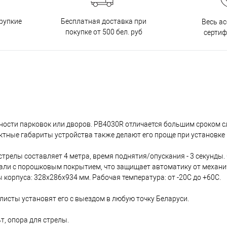
Бесплатная доставка при
рупкие
Весь а
покупке от 500 бел. руб
серти
ности парковок или дворов. PB4030R отличается большим сроком 
тные габариты устройства также делают его проще при установке 
трелы составляет 4 метра, время поднятия/опускания - 3 секунды
тали с порошковым покрытием, что защищает автоматику от механи
корпуса: 328х286х934 мм. Рабочая температура: от -20С до +60С.
исты установят его с выездом в любую точку Беларуси.
т, опора для стрелы.