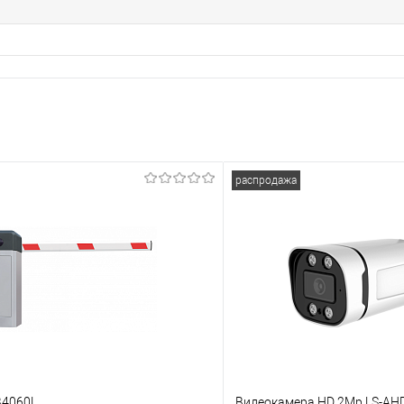
распродажа
B4060L
Видеокамера HD 2Mp LS-AH