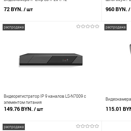
72 BYN.
960 BYN.
/ шт
/
распродажа
распродажа
В корзину
Купить в 1 клик
Сравнение
Купить в 1
В избранное
В наличии
В избранное
Видеорегистратор IP 9 каналов LS-N7009 с
Видеокамера 
элементом питания
149.76 BYN.
115.01 BY
/ шт
распродажа