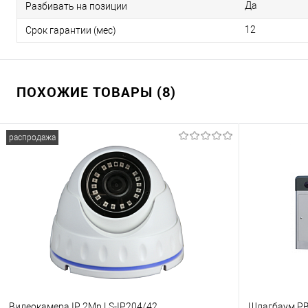
Да
Разбивать на позиции
12
Срок гарантии (мес)
ПОХОЖИЕ ТОВАРЫ (8)
распродажа
Видеокамера IP 2Mp LS-IP204/42
Шлагбаум P