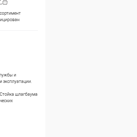
Принимаем все способы
При
ссортимент
оплаты
фицирован
службы и
и эксплуатации.
. Стойка шлагбаума
ческих