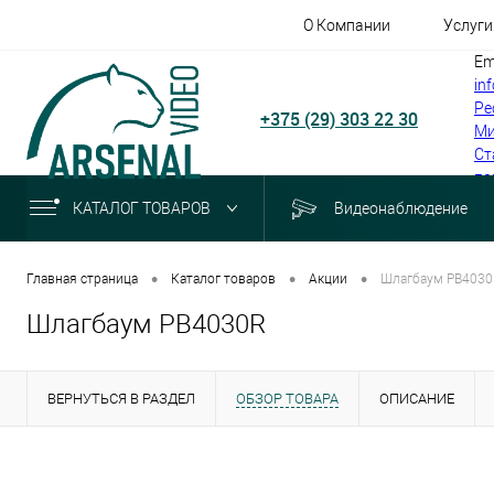
О Компании
Услуги
Em
in
Ре
+375 (29) 303 22 30
Ми
Ст
по
КАТАЛОГ ТОВАРОВ
Видеонаблюдение
•
•
•
Главная страница
Каталог товаров
Акции
Шлагбаум PB403
Шлагбаум PB4030R
ВЕРНУТЬСЯ В РАЗДЕЛ
ОБЗОР ТОВАРА
ОПИСАНИЕ