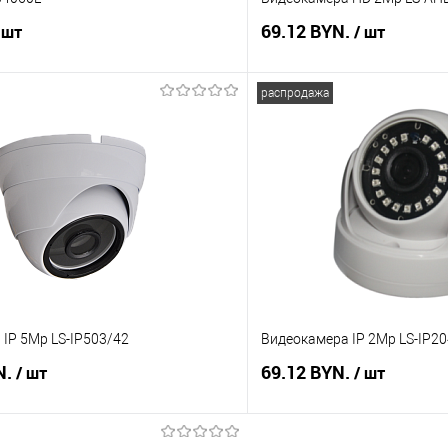
69.12 BYN.
 шт
/ шт
распродажа
В корзину
В корз
 клик
Сравнение
Купить в 1 клик
В наличии
В избранное
IP 5Mp LS-IP503/42
Видеокамера IP 2Mp LS-IP2
N.
69.12 BYN.
/ шт
/ шт