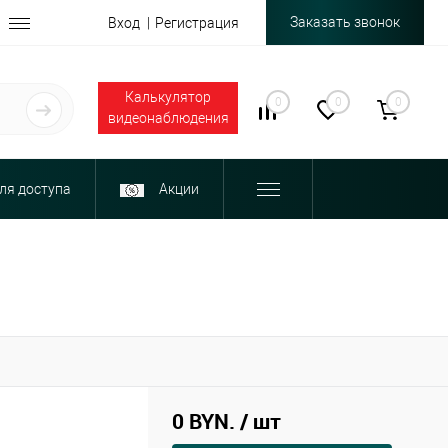
Заказать звонок
Вход
Регистрация
Калькулятор
0
0
0
видеонаблюдения
ля доступа
Акции
0 BYN.
/ шт