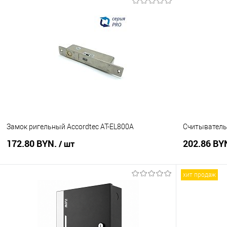
В корзину
Купить в 1 клик
Сравнение
Купить в 1
В избранное
В наличии
В избранное
Замок ригельный Accordtec AT-EL800A
Считыватель 
172.80 BYN.
202.86 BY
/ шт
хит продаж
В корзину
Купить в 1 клик
Сравнение
Купить в 1