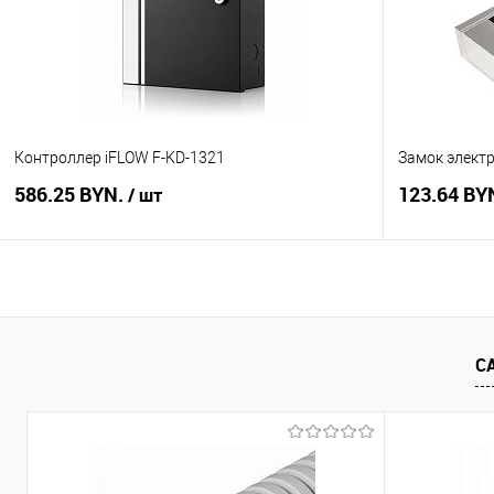
В избранное
В наличии
В избранное
Контроллер iFLOW F-KD-1321
Замок элект
586.25 BYN.
123.64 BY
/ шт
В корзину
Купить в 1 клик
Сравнение
Купить в 1
С
В избранное
В наличии
В избранное