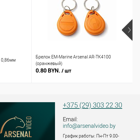
Брелок EM-Marine Arsenal AR-TK4100
Б
 0,86мм
(оранжевый)
(
0.80 BYN.
0
/ шт
+375 (29) 303 22 30
Email:
info@arsenalvideo.by
График работы: Пн-Пт 9.00-