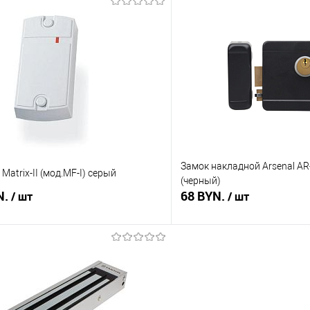
В корзину
В корз
 клик
Сравнение
Купить в 1 клик
В наличии
В избранное
Замок накладной Arsenal AR-
Matrix-II (мод.MF-I) серый
(черный)
N.
68 BYN.
/ шт
/ шт
В корзину
В корз
 клик
Сравнение
Купить в 1 клик