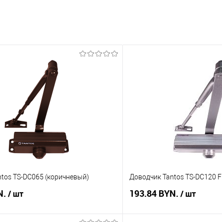
tos TS-DC065 (коричневый)
Доводчик Tantos TS-DC120 F
N.
193.84 BYN.
/ шт
/ шт