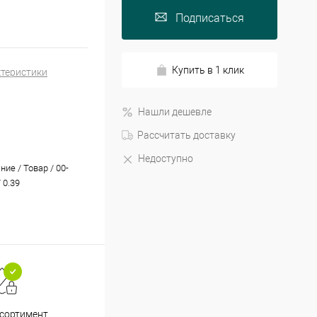
Подписаться
Купить в 1 клик
ктеристики
Нашли дешевле
Рассчитать доставку
Недоступно
ие / Товар / 00-
 0.39
Принимаем все способы
При
ссортимент