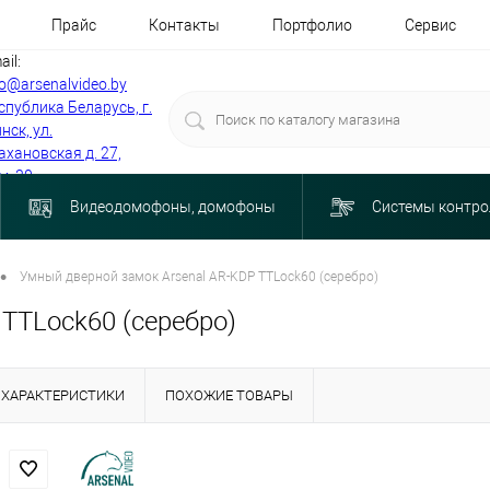
Прайс
Контакты
Портфолио
Сервис
ail:
fo@arsenalvideo.by
спублика Беларусь, г.
нск, ул.
ахановская д. 27,
м. 30
Видеодомофоны, домофоны
Системы контро
•
Умный дверной замок Arsenal AR-KDP TTLock60 (серебро)
TTLock60 (серебро)
ХАРАКТЕРИСТИКИ
ПОХОЖИЕ ТОВАРЫ