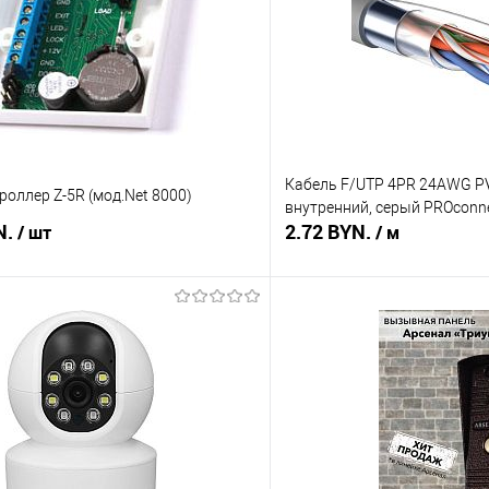
Кабель F/UTP 4PR 24AWG PV
роллер Z-5R (мод.Net 8000)
внутренний, серый PROconn
N.
2.72 BYN.
/ шт
/ м
В корзину
В корз
 клик
Сравнение
Купить в 1 клик
В наличии
В избранное