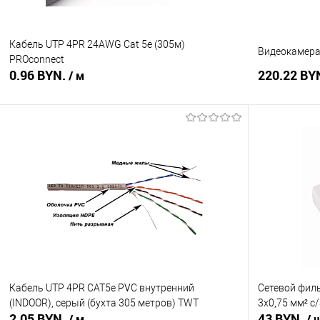
Кабель UTP 4PR 24AWG Cat 5е (305м)
Видеокамера 
PROconnect
0.96 BYN.
220.22 BY
/ м
В корзину
Купить в 1 клик
Сравнение
Купить в 1
В избранное
В наличии
В избранное
Кабель UTP 4PR CAT5е PVC внутренний
Сетевой фил
(INDOOR), серый (бухта 305 метров) TWT
3х0,75 мм² с
2.05 BYN.
43 BYN.
/ м
/ 