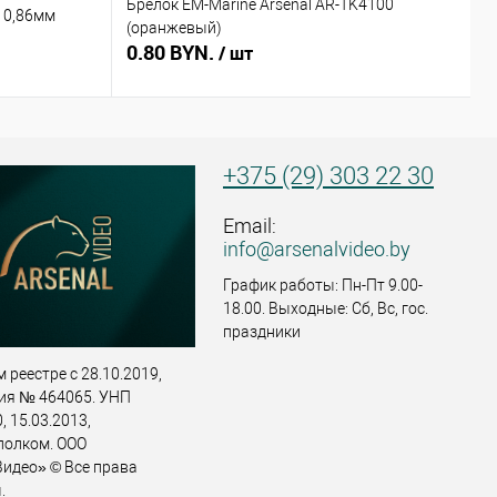
Брелок EM-Marine Arsenal AR-TK4100
Б
 0,86мм
(оранжевый)
(
0.80 BYN.
0
/ шт
+375 (29) 303 22 30
Email:
info@arsenalvideo.by
График работы: Пн-Пт 9.00-
18.00. Выходные: Сб, Вс, гос.
праздники
 реестре с 28.10.2019,
ия № 464065. УНП
 15.03.2013,
полком. ООО
идео» © Все права
.