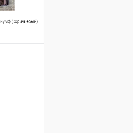
риумф (коричневый)
ину
Сравнение
В наличии