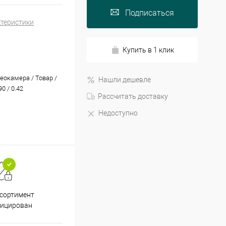
Подписаться
ктеристики
Купить в 1 клик
еокамера / Товар /
Нашли дешевле
0 / 0.42
Рассчитать доставку
Недоступно
Принимаем все способы
При
ссортимент
оплаты
фицирован