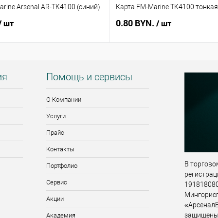
rine Arsenal AR-TK4100 (синий)
Карта EM-Marine TK4100 тонкая
0.80 BYN.
/ шт
/ шт
ия
Помощь и сервисы
О Компании
Услуги
Прайс
Контакты
В торговом
Портфолио
регистрац
Сервис
191818080,
Мингорис
Акции
«АрсеналВ
защищены
Академия