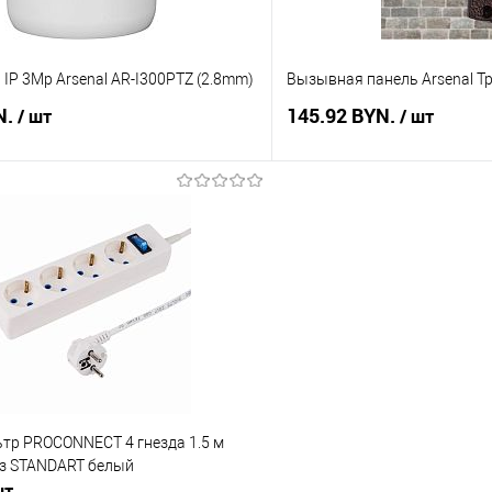
IP 3Mp Arsenal AR-I300PTZ (2.8mm)
Вызывная панель Arsenal Т
N.
145.92 BYN.
/ шт
/ шт
В корзину
В корз
 клик
Сравнение
Купить в 1 клик
В наличии
В избранное
ьтр PROCONNECT 4 гнезда 1.5 м
/з STANDART белый
шт