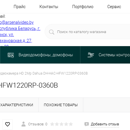
Прайс
Контакты
Портфолио
Сервис
ail:
fo@arsenalvideo.by
спублика Беларусь, г.
нск, ул.
ахановская д. 27,
м. 30
Видеодомофоны, домофоны
Системы контро
идеокамера HD 2Mp Dahua DH-HAC-HFW1220RP-0360B
-HFW1220RP-0360B
ХАРАКТЕРИСТИКИ
ПОХОЖИЕ ТОВАРЫ
Отзывов: 0
Добавить отзыв