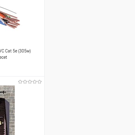
C Cat 5е (305м)
ecеt
ину
Сравнение
В наличии