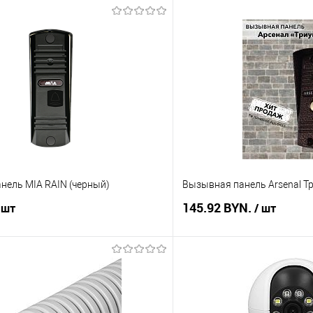
нель MIA RAIN (черный)
Вызывная панель Arsenal Т
145.92 BYN.
 шт
/ шт
В корзину
В корз
 клик
Сравнение
Купить в 1 клик