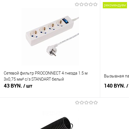
рекомендуем
Сетевой фильтр PROCONNECT 4 гнезда 1.5 м
Вызывная па
3х0,75 мм² с/з STANDART белый
43 BYN.
140 BYN.
/ шт
/
В корзину
Купить в 1 клик
Сравнение
Купить в 1