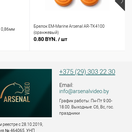
Брелок EM-Marine Arsenal AR-TK4100
Б
 0,86мм
(оранжевый)
(
0.80 BYN.
0
/ шт
+375 (29) 303 22 30
Email:
info@arsenalvideo.by
График работы: Пн-Пт 9.00-
18.00. Выходные: Сб, Вс, гос.
праздники
 реестре с 28.10.2019,
ия № 464065. УНП