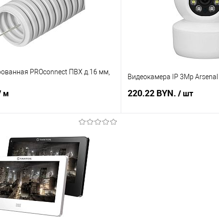
В наличии
В избранное
рованная PROconnect ПВХ д.16 мм,
Видеокамера IP 3Mp Arsenal
220.22 BYN.
/ м
/ шт
В корзину
В корз
 клик
Сравнение
Купить в 1 клик
В наличии
В избранное