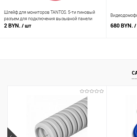
Шлейф для мониторов TANTOS. 5-ти пиновый
Видеодомофон
разъем для подключения вызывной панели
2 BYN.
680 BYN.
/ шт
/
В корзину
Купить в 1 клик
Сравнение
Купить в 1
С
В избранное
В наличии
В избранное