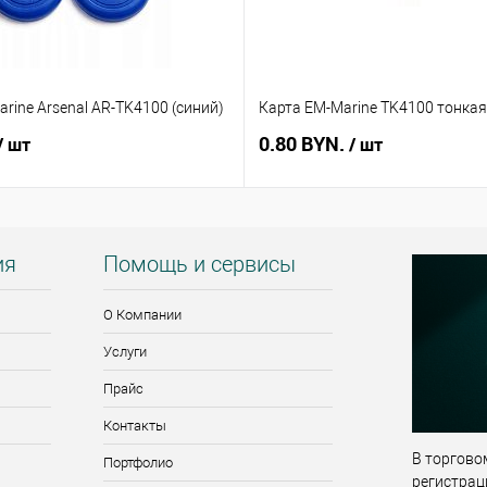
rine Arsenal AR-TK4100 (синий)
Карта EM-Marine TK4100 тонкая
0.80 BYN.
/ шт
/ шт
ия
Помощь и сервисы
О Компании
Услуги
Прайс
Контакты
В торговом
Портфолио
регистрац