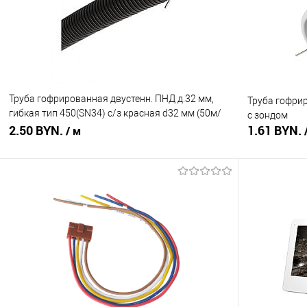
В избранное
В наличии
В избранное
Труба гофрированная двустенн. ПНД д.32 мм,
Труба гофри
гибкая тип 450(SN34) с/з красная d32 мм (50м/
с зондом
уп)
2.50 BYN.
1.61 BYN.
/ м
В корзину
Купить в 1 клик
Сравнение
Купить в 1
В избранное
В наличии
В избранное