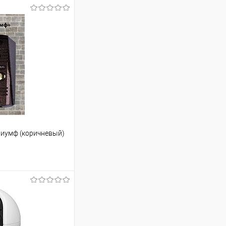
риумф (коричневый)
ину
Сравнение