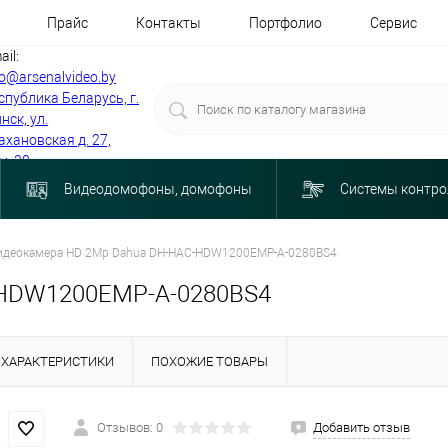
Прайс
Контакты
Портфолио
Сервис
ail:
fo@arsenalvideo.by
спублика Беларусь, г.
нск, ул.
ахановская д. 27,
м. 30
Видеодомофоны, домофоны
Системы контро
идеокамера HD 2Мр Dahua DH-HAC-HDW1200EMP-A-0280BS4
-HDW1200EMP-A-0280BS4
ХАРАКТЕРИСТИКИ
ПОХОЖИЕ ТОВАРЫ
Отзывов: 0
Добавить отзыв