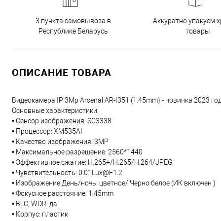
3 пункта самовывоза в
Аккуратно упакуем х
Республике Беларусь
товары
ОПИСАНИЕ ТОВАРА
Видеокамера IP 3Mp Arsenal AR-I351 (1.45mm) - новинка 2023 год
Основные характеристики:
• Сенсор изображения: SC3338
• Процессор: XM535AI
• Качество изображения: 3MP
• Максимальное разрешение: 2560*1440
• Эффективное сжатие: H.265+/H.265/H.264/JPEG
• Чувствительность: 0.01Lux@F1.2
• Изображение День/ночь: цветное/ Черно белое (ИК включен )
• Фокусное расстояние: 1.45mm
• BLC, WDR: да
• Корпус: пластик