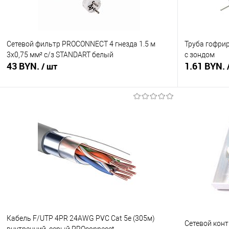
Сетевой фильтр PROCONNECT 4 гнезда 1.5 м
Труба гофри
3х0,75 мм² с/з STANDART белый
с зондом
43 BYN.
1.61 BYN.
/ шт
В корзину
Купить в 1 клик
Сравнение
Купить в 1
В избранное
В наличии
В избранное
Кабель F/UTP 4PR 24AWG PVC Cat 5е (305м)
Сетевой конт
внутренний, серый PROconnecеt