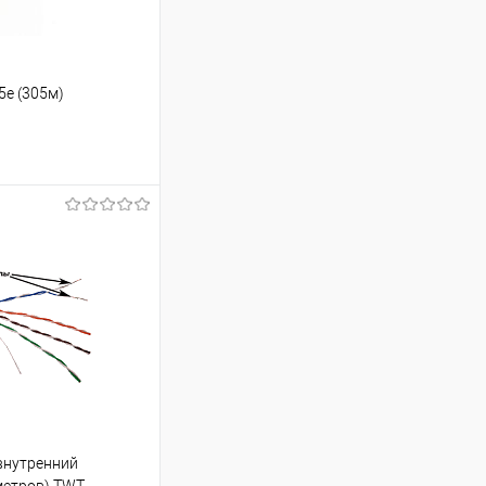
5е (305м)
ину
Сравнение
В наличии
внутренний
 метров) TWT