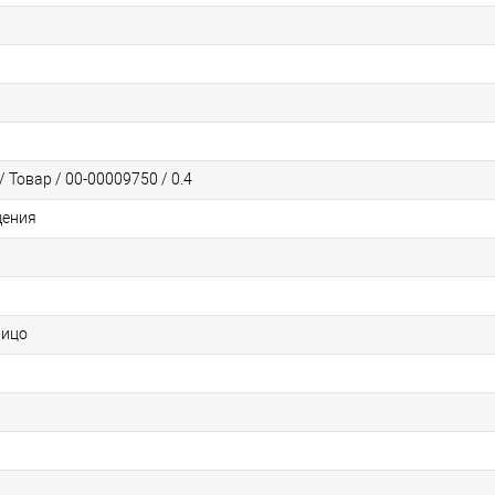
 Товар / 00-00009750 / 0.4
щения
Лицо