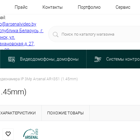
Прайс
Контакты
Портфолио
Сервис
ail:
fo@arsenalvideo.by
спублика Беларусь, г.
нск, ул.
ахановская д. 27,
м. 30
Видеодомофоны, домофоны
Системы контро
идеокамера IP 3Mp Arsenal AR-I351 (1.45mm)
(1.45mm)
ХАРАКТЕРИСТИКИ
ПОХОЖИЕ ТОВАРЫ