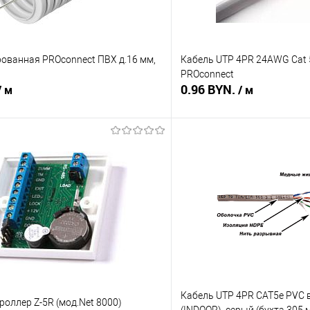
рованная PROconnect ПВХ д.16 мм,
Кабель UTP 4PR 24AWG Cat 
PROconnect
0.96 BYN.
/ м
/ м
В корзину
В корз
 клик
Сравнение
Купить в 1 клик
В наличии
В избранное
Кабель UTP 4PR CAT5е PVC 
роллер Z-5R (мод.Net 8000)
(INDOOR), серый (бухта 305