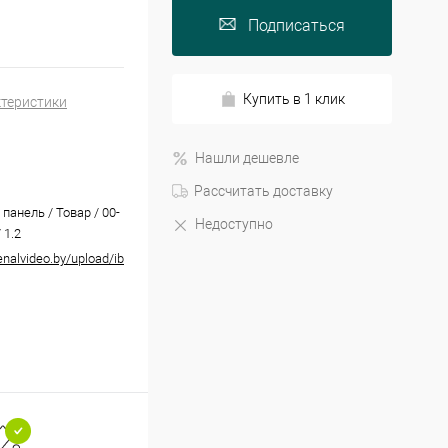
Подписаться
Купить в 1 клик
ктеристики
Нашли дешевле
Рассчитать доставку
панель / Товар / 00-
Недоступно
 1.2
senalvideo.by/upload/iblock/e8c/e8c7754b7cd7957d44987d18e71a56a2.pdf