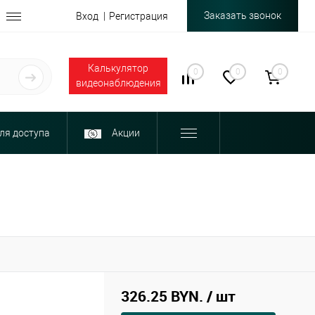
Заказать звонок
Вход
Регистрация
Калькулятор
0
0
0
видеонаблюдения
ля доступа
Акции
326.25 BYN.
/ шт