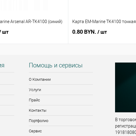
rine Arsenal AR-TK4100 (синий)
Карта EM-Marine TK4100 тонкая
0.80 BYN.
/ шт
/ шт
ия
Помощь и сервисы
О Компании
Услуги
Прайс
Контакты
В торговом
Портфолио
регистрац
Сервис
191818080,