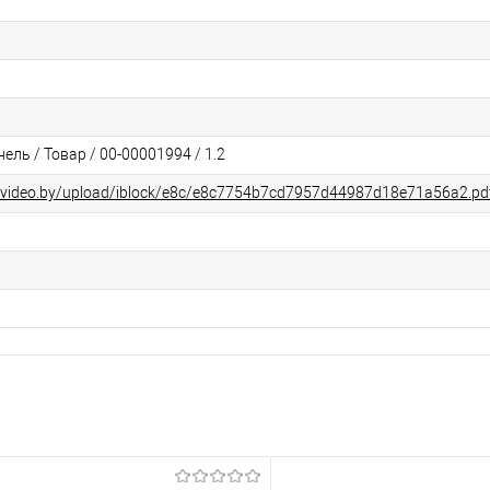
ль / Товар / 00-00001994 / 1.2
alvideo.by/upload/iblock/e8c/e8c7754b7cd7957d44987d18e71a56a2.pd