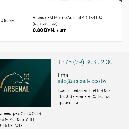
Брелок EM-Marine Arsenal AR-TK4100
Б
 0,86мм
(оранжевый)
(
0.80 BYN.
0
/ шт
+375 (29) 303 22 30
Email:
info@arsenalvideo.by
График работы: Пн-Пт 9.00-
18.00. Выходные: Сб, Вс, гос.
праздники
 реестре с 28.10.2019,
ия № 464065. УНП
 15.03.2013,