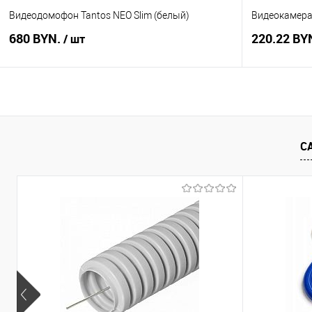
Видеодомофон Tantos NEO Slim (белый)
Видеокамера 
680 BYN.
220.22 BY
/ шт
В корзину
Купить в 1 клик
Сравнение
Купить в 1
С
В избранное
В наличии
В избранное