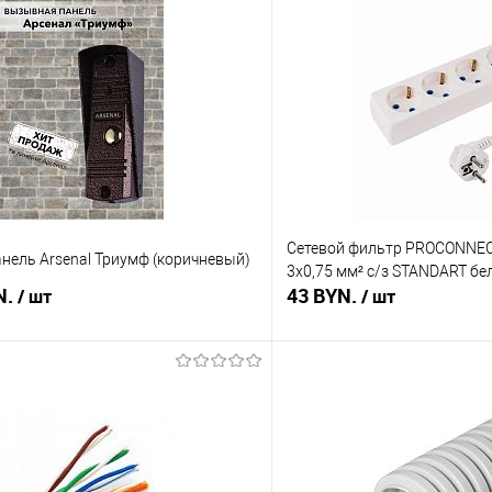
Сетевой фильтр PROCONNECT
нель Arsenal Триумф (коричневый)
3х0,75 мм² с/з STANDART б
N.
43 BYN.
/ шт
/ шт
В корзину
В корз
 клик
Сравнение
Купить в 1 клик
В наличии
В избранное