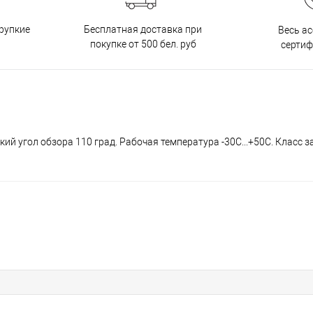
Бесплатная доставка при
рупкие
Весь а
покупке от 500 бел. руб
серти
й угол обзора 110 град. Рабочая температура -30С...+50С. Класс з