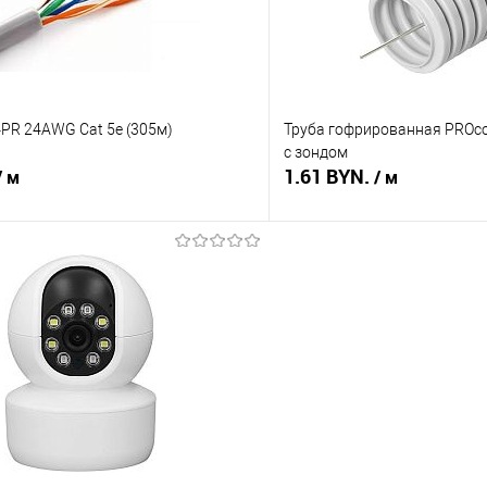
PR 24AWG Cat 5е (305м)
Труба гофрированная PROco
с зондом
1.61 BYN.
/ м
/ м
В корзину
В корз
 клик
Сравнение
Купить в 1 клик
В наличии
В избранное