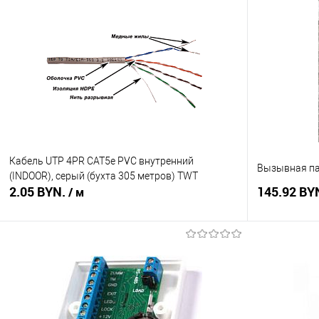
Кабель UTP 4PR CAT5е PVC внутренний
Вызывная па
(INDOOR), серый (бухта 305 метров) TWT
2.05 BYN.
145.92 BY
/ м
В корзину
Купить в 1 клик
Сравнение
Купить в 1
В избранное
В наличии
В избранное