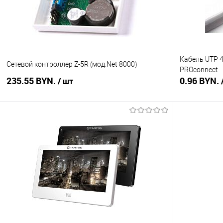
Кабель UTP 4
Сетевой контроллер Z-5R (мод.Net 8000)
PROconnect
235.55 BYN.
0.96 BYN.
/ шт
В корзину
Купить в 1 клик
Сравнение
Купить в 1
В избранное
В наличии
В избранное