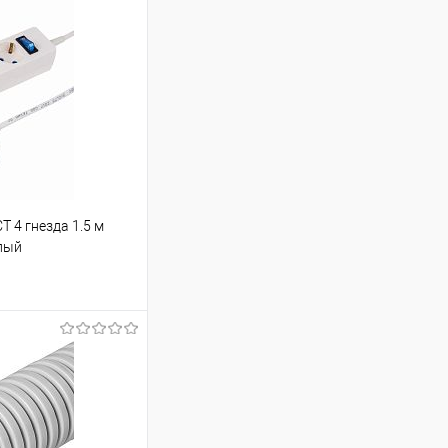
 4 гнезда 1.5 м
елый
ину
Сравнение
В наличии