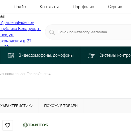
Прайс
Контакты
Портфолио
Сервис
ail:
fo@arsenalvideo.by
спублика Беларусь, г.
нск, ул.
ахановская д. 27,
м. 30
Видеодомофоны, домофоны
Системы контро
ызывная панель Tantos Stuart-4
ХАРАКТЕРИСТИКИ
ПОХОЖИЕ ТОВАРЫ