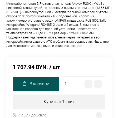
Многоабонентская SIP-вызывная панель Akuvox R20K In-Wall с
цифровой клавиатурой, встроенным считывателем карт (13,56 МГц
и 125 кГц) и широкоугольной 2-мегапиксельной камерой с углом
обзора 110° по горизонтали и ИК-подсветкой. Корпус из
алюминиевого сплава с защитой IP65, поддержка PoE (802.3af),
интерфейсы Wiegand, RS-485, 2 реле и 2 входа. В комплекте
монтажная коробка для врезной установки. Работает при
температурах от –30 до +65°C, размеры 226×108×52 мм.
Поддерживает удалённое управление через интернет и веб-
интерфейс, интеграцию с АТС и облачными сервисами. Идеально
для многоквартирных домов и офисных центров.
1 767.94 BYN.
/ шт
В корзину
Купить в 1 клик
Нашли дешевле