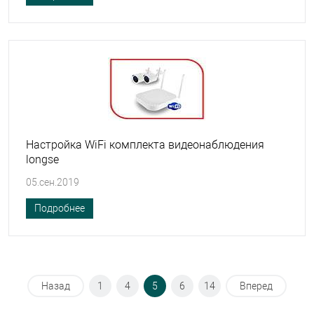
Настройка WiFi комплекта видеонаблюдения
longse
05.сен.2019
Подробнее
Назад
1
4
5
6
14
Вперед