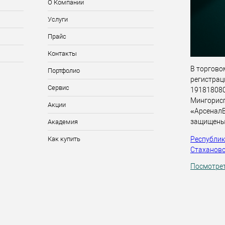
О Компании
Услуги
Прайс
Контакты
В торговом
Портфолио
регистрац
Сервис
191818080,
Мингорис
Акции
«АрсеналВ
защищены
Академия
Республика
Как купить
Стахановск
Посмотрет