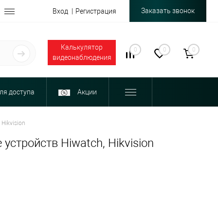
Заказать звонок
Вход
Регистрация
Калькулятор
0
0
0
видеонаблюдения
ля доступа
Акции
Hikvision
стройств Hiwatch, Hikvision