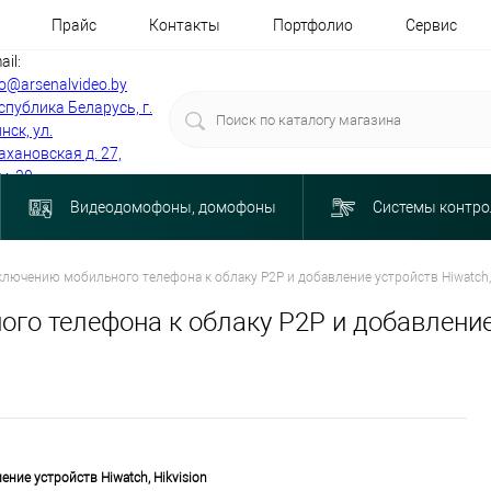
Прайс
Контакты
Портфолио
Сервис
ail:
fo@arsenalvideo.by
спублика Беларусь, г.
нск, ул.
ахановская д. 27,
м. 30
Видеодомофоны, домофоны
Системы контро
лючению мобильного телефона к облаку P2P и добавление устройств Hiwatch, 
о телефона к облаку P2P и добавление у
ние устройств Hiwatch, Hikvision