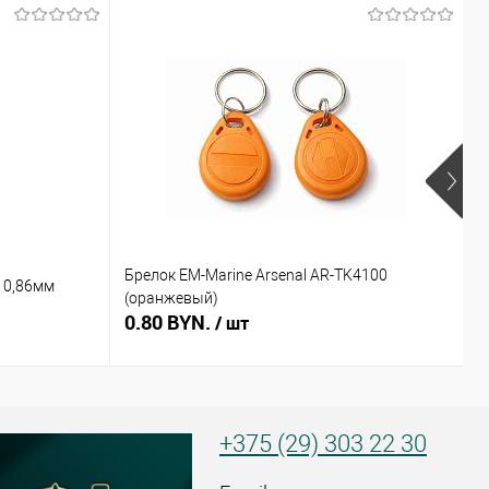
Брелок EM-Marine Arsenal AR-TK4100
Б
 0,86мм
(оранжевый)
(
0.80 BYN.
0
/ шт
+375 (29) 303 22 30