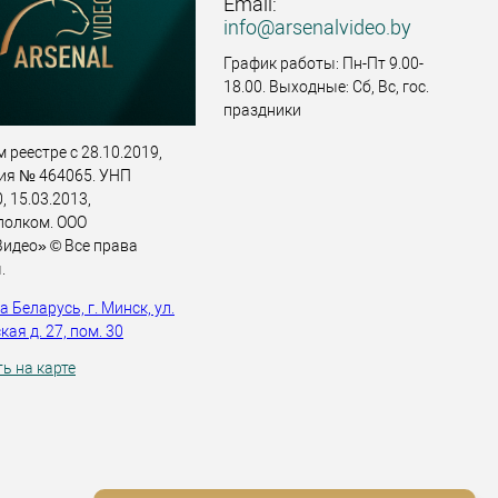
Email:
info@arsenalvideo.by
График работы: Пн-Пт 9.00-
18.00. Выходные: Сб, Вс, гос.
праздники
 реестре с 28.10.2019,
ия № 464065. УНП
 15.03.2013,
полком. ООО
идео» © Все права
.
 Беларусь, г. Минск, ул.
ая д. 27, пом. 30
ь на карте