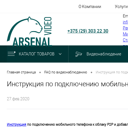
О Компании
Услуги
Em
in
Ре
+375 (29) 303 22 30
Ми
Ст
по
КАТАЛОГ ТОВАРОВ
Видеонаблюдение
•
•
Главная страница
FAQ по видеонаблюдению
Инструкция по подк
Инструкция по подключению мобильног
27.фев.2020
Инструкция
по подключению мобильного телефона к облаку P2P и добавле