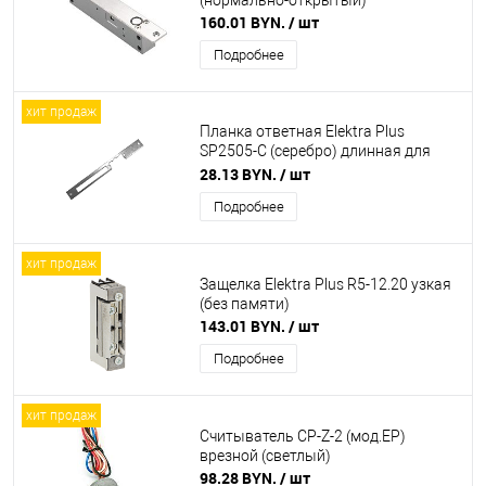
(нормально-открытый)
160.01 BYN.
/ шт
Подробнее
хит продаж
Планка ответная Elektra Plus
SP2505-C (серебро) длинная для
узких защелок
28.13 BYN.
/ шт
Подробнее
хит продаж
Защелка Elektra Plus R5-12.20 узкая
(без памяти)
143.01 BYN.
/ шт
Подробнее
хит продаж
Считыватель CP-Z-2 (мод.ЕP)
врезной (светлый)
98.28 BYN.
/ шт