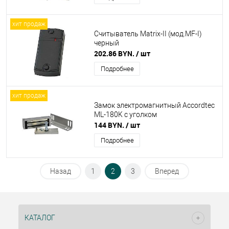
хит продаж
Считыватель Matrix-II (мод.MF-I)
черный
202.86 BYN.
/ шт
Подробнее
хит продаж
Замок электромагнитный Accordtec
ML-180K с уголком
144 BYN.
/ шт
Подробнее
Назад
1
2
3
Вперед
КАТАЛОГ