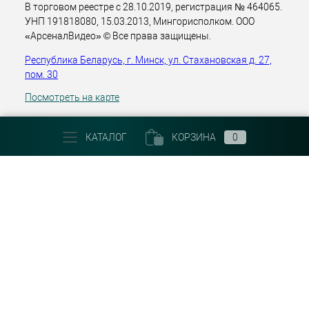
В торговом реестре с 28.10.2019, регистрация № 464065.
УНП 191818080, 15.03.2013, Мингорисполком. ООО
«АрсеналВидео» © Все права защищены.
Республика Беларусь, г. Минск, ул. Стахановская д. 27,
пом. 30
Посмотреть на карте
+375 (29) 303 22 30
КАТАЛОГ
КОРЗИНА
0
Email:
info@arsenalvideo.by
График работы: Пн-Пт 9.00-18.00. Выходные: Сб, Вс, гос.
праздники