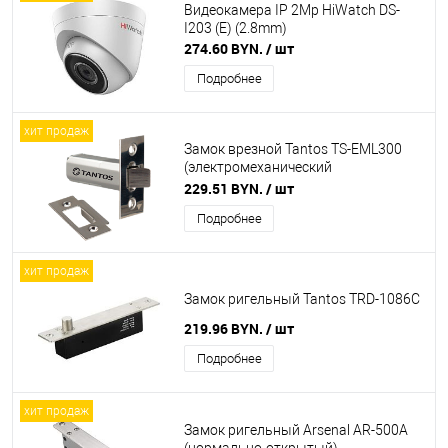
Видеокамера IP 2Mp HiWatch DS-
I203 (E) (2.8mm)
274.60 BYN.
/ шт
Подробнее
хит продаж
Замок врезной Tantos TS-EML300
(электромеханический
миниатюрный)
229.51 BYN.
/ шт
Подробнее
хит продаж
Замок ригельный Tantos TRD-1086C
219.96 BYN.
/ шт
Подробнее
хит продаж
Замок ригельный Arsenal AR-500A