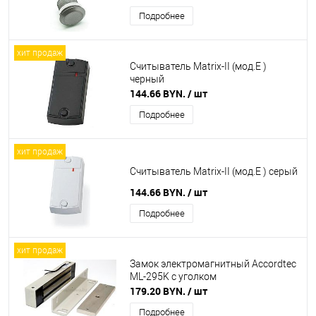
Подробнее
хит продаж
Считыватель Matrix-II (мод.E )
черный
144.66 BYN.
/ шт
Подробнее
хит продаж
Считыватель Matrix-II (мод.E ) серый
144.66 BYN.
/ шт
Подробнее
хит продаж
Замок электромагнитный Accordtec
ML-295K с уголком
179.20 BYN.
/ шт
Подробнее