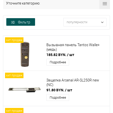
Уточните категорию:
Фильтр
популярности
хит продаж
Вызывная панель Tantos Walle+
(медь)
185.82 BYN.
/ шт
Подробнее
хит продаж
Защелка Arsenal AR-SL250R new
(NC)
91.80 BYN.
/ шт
Подробнее
хит продаж