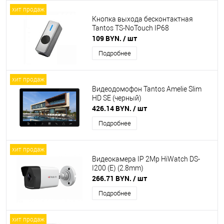
хит продаж
Кнопка выхода бесконтактная
Tantos TS-NoTouch IP68
109 BYN.
/ шт
Подробнее
хит продаж
Видеодомофон Tantos Amelie Slim
HD SE (черный)
426.14 BYN.
/ шт
Подробнее
хит продаж
Видеокамера IP 2Mp HiWatch DS-
I200 (E) (2.8mm)
266.71 BYN.
/ шт
Подробнее
хит продаж