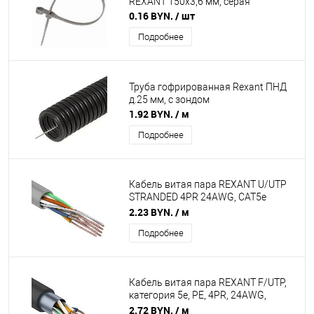
REXANT 150x3,6 мм, серая
0.16 BYN.
/ шт
Подробнее
Труба гофрированная Rexant ПНД
д.25 мм, с зондом
1.92 BYN.
/ м
Подробнее
Кабель витая пара REXANT U/UTP
STRANDED 4PR 24AWG, CAT5e
внутренний, многожильный, серый,
2.23 BYN.
/ м
305 м
Подробнее
Кабель витая пара REXANT F/UTP,
категория 5e, PE, 4PR, 24AWG,
внешний, черный, 305 м (барабан)
2.72 BYN.
/ м