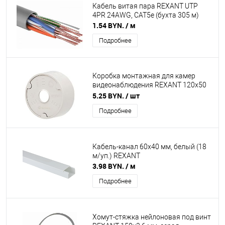
Кабель витая пара REXANT UTP
4PR 24AWG, CAT5e (бухта 305 м)
1.54 BYN.
/ м
Подробнее
Коробка монтажная для камер
видеонаблюдения REXANT 120х50
мм, IP44
5.25 BYN.
/ шт
Подробнее
Кабель-канал 60х40 мм, белый (18
м/уп.) REXANT
3.98 BYN.
/ м
Подробнее
Хомут-стяжка нейлоновая под винт