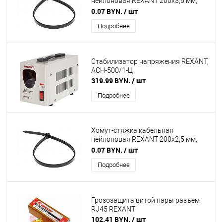
нейлоновая REXANT 200x3,6 мм,
черная
0.07 BYN.
/ шт
Подробнее
Стабилизатор напряжения REXANT,
AСН-500/1-Ц
319.99 BYN.
/ шт
Подробнее
Хомут-стяжка кабельная
нейлоновая REXANT 200x2,5 мм,
черная
0.07 BYN.
/ шт
Подробнее
Грозозащита витой пары разъем
RJ45 REXANT
102.41 BYN.
/ шт