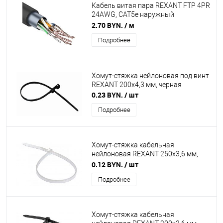
Кабель витая пара REXANT FTP 4PR
24AWG, CAT5e наружный
(OUTDOOR)
2.70 BYN.
/ м
Подробнее
Хомут-стяжкa нейлоновая под винт
REXANT 200x4,3 мм, черная
0.23 BYN.
/ шт
Подробнее
Хомут-стяжка кабельная
нейлоновая REXANT 250x3,6 мм,
белая
0.12 BYN.
/ шт
Подробнее
Хомут-стяжка кабельная