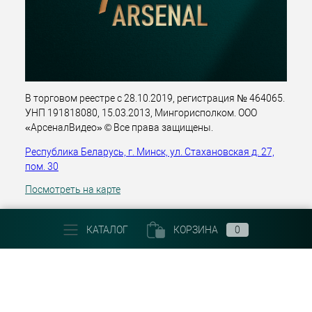
В торговом реестре с 28.10.2019, регистрация № 464065.
УНП 191818080, 15.03.2013, Мингорисполком. ООО
«АрсеналВидео» © Все права защищены.
Республика Беларусь, г. Минск, ул. Стахановская д. 27,
пом. 30
Посмотреть на карте
+375 (29) 303 22 30
КАТАЛОГ
КОРЗИНА
0
Email:
info@arsenalvideo.by
График работы: Пн-Пт 9.00-18.00. Выходные: Сб, Вс, гос.
праздники