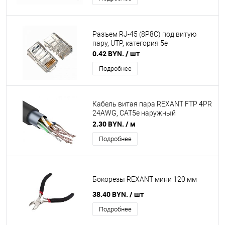
Разъем RJ-45 (8P8C) под витую
пару, UTP, категория 5e
0.42 BYN.
/ шт
Подробнее
Кабель витая пара REXANT FTP 4PR
24AWG, CAT5e наружный
(OUTDOOR) (бухта 305м в коробке)
2.30 BYN.
/ м
Подробнее
Бокорезы REXANT мини 120 мм
38.40 BYN.
/ шт
Подробнее