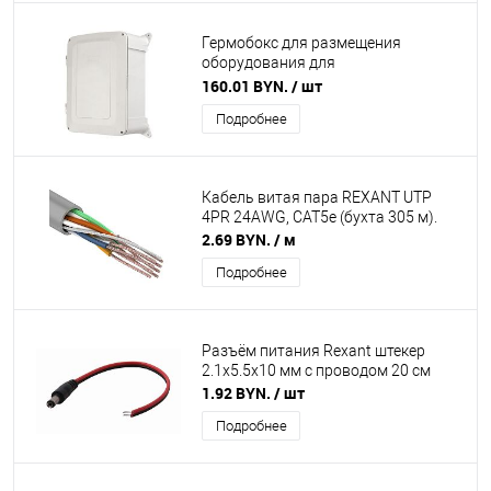
Гермобокс для размещения
оборудования для
видеонаблюдения 260х340х150 мм
160.01 BYN.
/ шт
IP65 REXANT
Подробнее
Кабель витая пара REXANT UTP
4PR 24AWG, CAT5e (бухта 305 м).
2.69 BYN.
/ м
Подробнее
Разъём питания Rexant штекер
2.1х5.5x10 мм с проводом 20 см
1.92 BYN.
/ шт
Подробнее