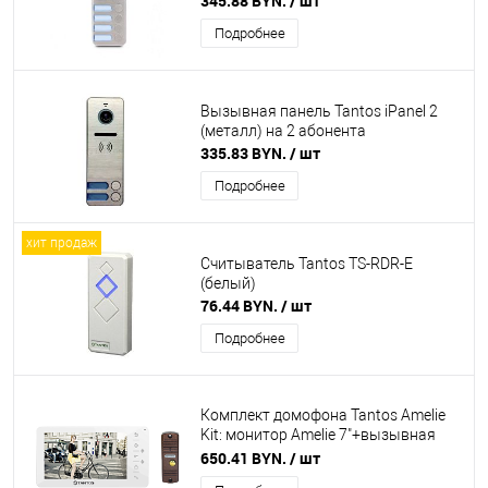
345.88 BYN.
/ шт
Подробнее
Вызывная панель Tantos iPanel 2
(металл) на 2 абонента
335.83 BYN.
/ шт
Подробнее
хит продаж
Считыватель Tantos TS-RDR-E
(белый)
76.44 BYN.
/ шт
Подробнее
Комплект домофона Tantos Amelie
Kit: монитор Amelie 7"+вызывная
панель Walle (белый/медь)
650.41 BYN.
/ шт