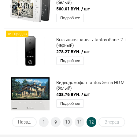
(белый)
560.01 BYN.
/ шт
Подробнее
хит продаж
Вызывная панель Tantos iPanel 2 +
(черный)
278.27 BYN.
/ шт
Подробнее
Видеодомофон Tantos Selina HD M
(белый)
438.76 BYN.
/ шт
Подробнее
Назад
1
9
10
11
12
Вперед