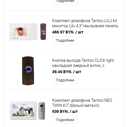
Подробнее
Комплект домофона Tantos LILU kit:
монитор Lilu 4,3"+вызывная панель
Walle (белый/медь)
466.97 BYN.
/ шт
Подробнее
Кнопка выхода Tantos CLICK light
накладная (медный антик, с
подсветкой)
39.40 BYN.
/ шт
Подробнее
Комплект домофона Tantos NEO
TWIN KIT (белый/металл)
936 BYN.
/ шт
Подробнее