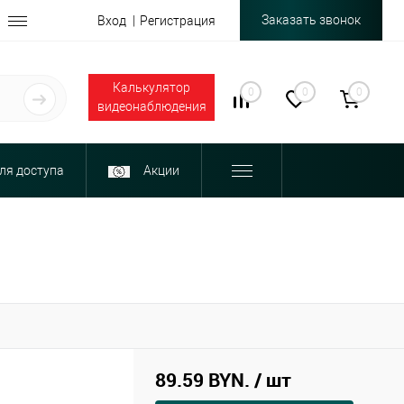
Заказать звонок
Вход
Регистрация
Калькулятор
0
0
0
видеонаблюдения
ля доступа
Акции
89.59 BYN.
/ шт