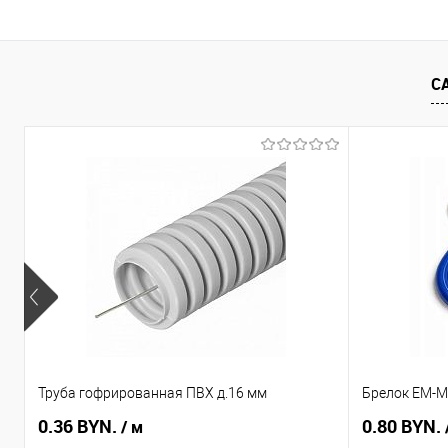
С
Труба гофрированная ПВХ д.16 мм
Брелок EM-Ma
0.36 BYN.
0.80 BYN.
/ м