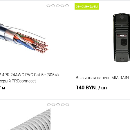
рекомендуем
В корзину
В корз
 клик
Сравнение
Купить в 1 клик
В наличии
В избранное
 4PR 24AWG PVC Cat 5е (305м)
Вызывная панель MIA RAIN 
 серый PROconnecеt
140 BYN.
/ м
/ шт
В корзину
В корз
 клик
Сравнение
Купить в 1 клик