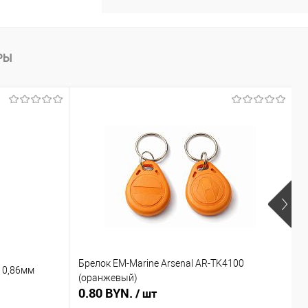
РЫ
Брелок EM-Marine Arsenal AR-TK4100
Б
 0,86мм
(оранжевый)
(
0.80 BYN.
0
/ шт