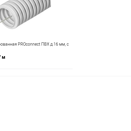
В наличии
В избранное
ованная PROconnect ПВХ д.16 мм, с
/ м
В корзину
 клик
Сравнение
В наличии