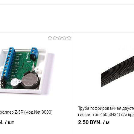
Труба гофрированная двусте
роллер Z-5R (мод.Net 8000)
гибкая тип 450(SN34) с/з кр
N.
уп)
2.50 BYN.
/ шт
/ м