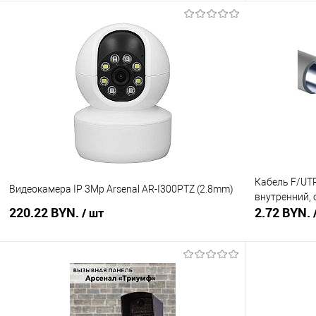
В корзину
Купить в 1 клик
Сравнение
Купить в 1
В избранное
В наличии
В избранное
Кабель F/UTP
Видеокамера IP 3Mp Arsenal AR-I300PTZ (2.8mm)
внутренний,
220.22 BYN.
2.72 BYN.
/ шт
В корзину
Купить в 1 клик
Сравнение
Купить в 1