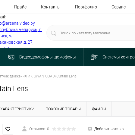
Прайс
Контакты
Портфолио
Сервис
ail:
fo@arsenalvideo.by
спублика Беларусь, г.
нск, ул.
ахановская д. 27,
м. 30
Видеодомофоны, домофоны
Системы контро
атчик движения ИК SWAN QUAD/Curtain Lens
ain Lens
ХАРАКТЕРИСТИКИ
ПОХОЖИЕ ТОВАРЫ
ФАЙЛЫ
Отзывов: 0
Добавить отзыв