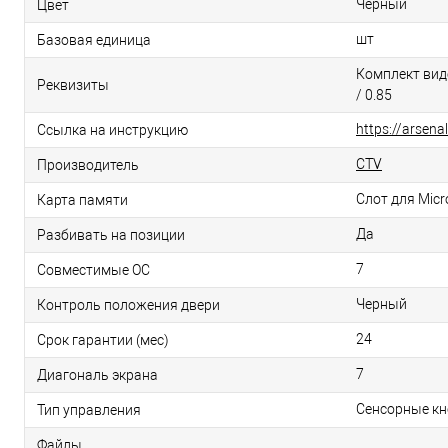
Черный
Цвет
шт
Базовая единица
Комплект вид
Реквизиты
/ 0.85
https://arsen
Ссылка на инструкцию
CTV
Производитель
Слот для Mic
Карта памяти
Да
Разбивать на позиции
7
Cовместимые ОС
Черный
Контроль положения двери
24
Срок гарантии (мес)
7
Диагональ экрана
Сенсорные кн
Тип управления
Файлы