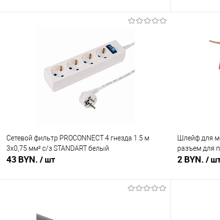
В корзину
Купить в 1 клик
Сравнение
Купить в 1
В избранное
В наличии
В избранное
Сетевой фильтр PROCONNECT 4 гнезда 1.5 м
Шлейф для м
3х0,75 мм² с/з STANDART белый
разъем для 
43 BYN.
2 BYN.
/ шт
/ ш
В корзину