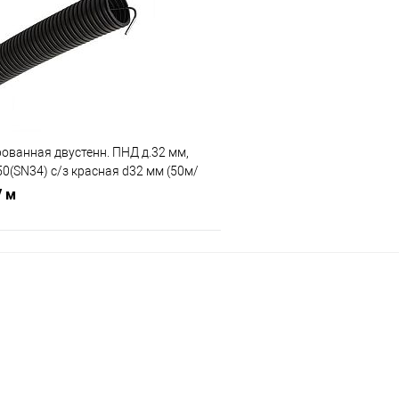
 клик
Сравнение
Купить в 1 клик
В наличии
В избранное
ованная двустенн. ПНД д.32 мм,
50(SN34) с/з красная d32 мм (50м/
/ м
В корзину
 клик
Сравнение
В наличии