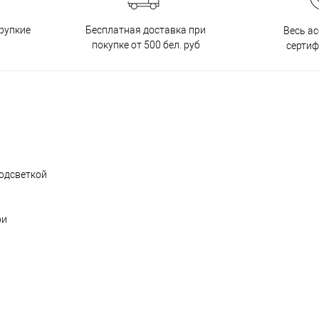
Бесплатная доставка при
рупкие
Весь а
покупке от 500 бел. руб
серти
одсветкой
ри