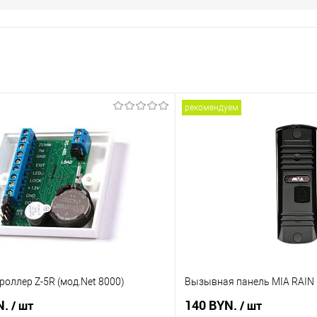
рекомендуем
роллер Z-5R (мод.Net 8000)
Вызывная панель MIA RAIN 
N.
140 BYN.
/ шт
/ шт