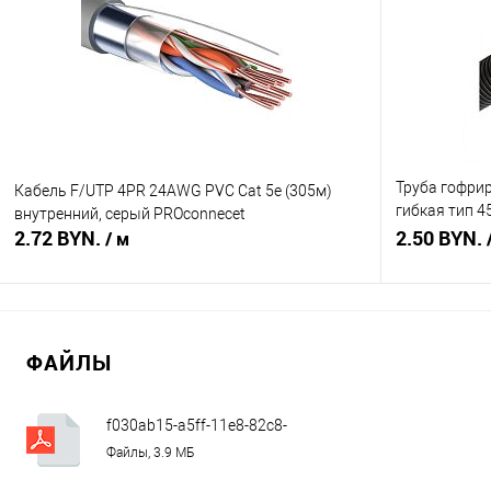
Купить в 1 клик
Сравнение
Купить в 1
В избранное
В наличии
В избранное
Труба гофрир
Кабель F/UTP 4PR 24AWG PVC Cat 5е (305м)
гибкая тип 4
внутренний, серый PROconnecеt
2.72 BYN.
уп)
2.50 BYN.
/ м
В корзину
ФАЙЛЫ
Купить в 1 клик
Сравнение
Купить в 1
В избранное
В наличии
В избранное
f030ab15-a5ff-11e8-82c8-
1c1b0d39e5bf_fcb9d447-9423-11e9-
Файлы, 3.9 МБ
853e-1c1b0d39e5bf.pdf