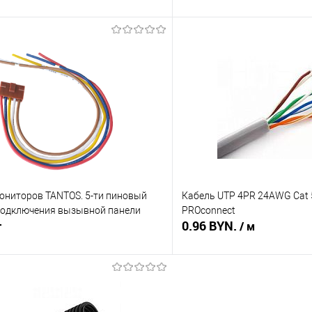
В корзину
В корз
 клик
Сравнение
Купить в 1 клик
В наличии
В избранное
ониторов TANTOS. 5-ти пиновый
Кабель UTP 4PR 24AWG Cat 
подключения вызывной панели
PROconnect
0.96 BYN.
т
/ м
В корзину
В корз