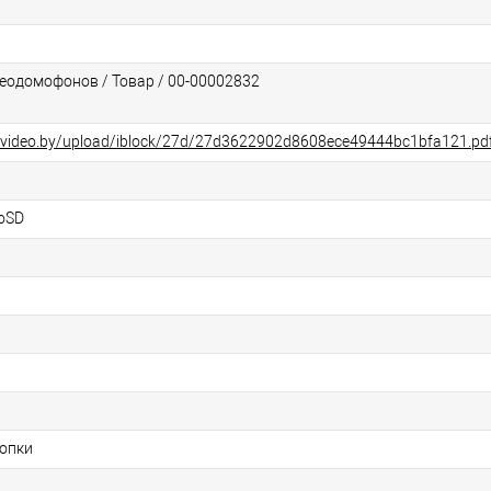
еодомофонов / Товар / 00-00002832
alvideo.by/upload/iblock/27d/27d3622902d8608ece49444bc1bfa121.pd
roSD
опки