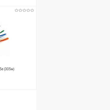
ину
Сравнение
В наличии
5е (305м)
ину