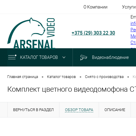
О Компании
Услуги
Em
in
Ре
+375 (29) 303 22 30
Ми
Ст
по
КАТАЛОГ ТОВАРОВ
Видеонаблюдение
•
•
•
Главная страница
Каталог товаров
Снято с производства
К
Комплект цветного видеодомофона C
ВЕРНУТЬСЯ В РАЗДЕЛ
ОБЗОР ТОВАРА
ОПИСАНИЕ