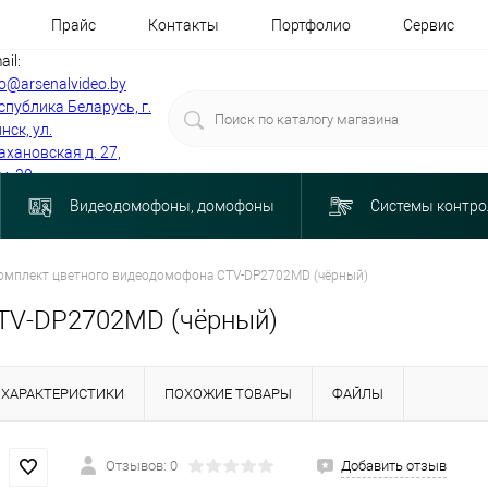
Прайс
Контакты
Портфолио
Сервис
ail:
fo@arsenalvideo.by
спублика Беларусь, г.
нск, ул.
ахановская д. 27,
м. 30
Видеодомофоны, домофоны
Системы контро
омплект цветного видеодомофона CTV-DP2702MD (чёрный)
TV-DP2702MD (чёрный)
ХАРАКТЕРИСТИКИ
ПОХОЖИЕ ТОВАРЫ
ФАЙЛЫ
Отзывов: 0
Добавить отзыв