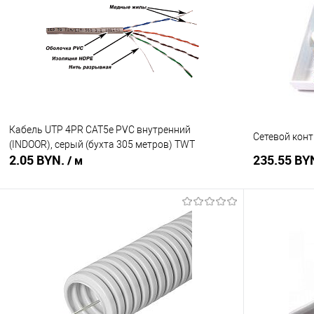
Купить в 1 клик
Сравнение
Купить в 1
В избранное
В наличии
В избранное
Кабель UTP 4PR CAT5е PVC внутренний
Сетевой конт
(INDOOR), серый (бухта 305 метров) TWT
2.05 BYN.
235.55 BY
/ м
В корзину
Купить в 1 клик
Сравнение
Купить в 1
В избранное
В наличии
В избранное