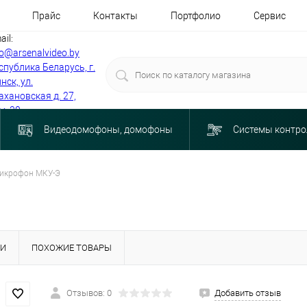
Прайс
Контакты
Портфолио
Сервис
ail:
fo@arsenalvideo.by
спублика Беларусь, г.
нск, ул.
ахановская д. 27,
м. 30
Видеодомофоны, домофоны
Системы контро
икрофон МКУ-Э
КИ
ПОХОЖИЕ ТОВАРЫ
Отзывов: 0
Добавить отзыв