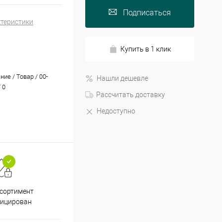
Подписаться
ктеристики
Купить в 1 клик
ие / Товар / 00-
Нашли дешевле
 0
Рассчитать доставку
Недоступно
Принимаем все способы
При
ссортимент
оплаты
фицирован