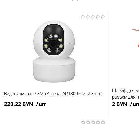
Шлейф для м
Видеокамера IP 3Mp Arsenal AR-I300PTZ (2.8mm)
разъем для 
220.22 BYN.
2 BYN.
/ шт
/ ш
В корзину