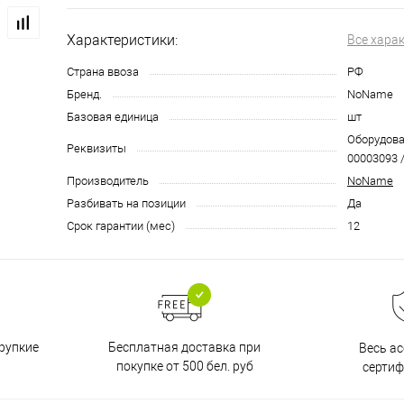
Характеристики:
Все хара
Страна ввоза
РФ
Бренд.
NoName
Базовая единица
шт
Оборудован
Реквизиты
00003093 /
Производитель
NoName
Разбивать на позиции
Да
Срок гарантии (мес)
12
Бесплатная доставка при
рупкие
Весь а
покупке от 500 бел. руб
серти