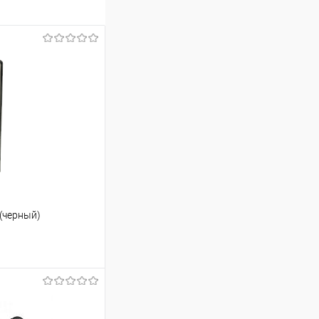
(черный)
ину