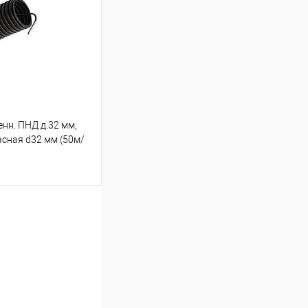
Сравнение
В наличии
нн. ПНД д.32 мм,
асная d32 мм (50м/
ину
Сравнение
В наличии