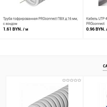
Труба гофрированная PROconnect ПВХ д.16 мм,
Кабель UTP 4
с зондом
PROconnect
1.61 BYN.
0.96 BYN.
/ м
В корзину
Купить в 1 клик
Сравнение
Купить в 1
С
В избранное
В наличии
В избранное