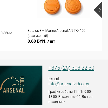
Брелок EM-Marine Arsenal AR-TK4100
Б
 0,86мм
(оранжевый)
(
0.80 BYN.
0
/ шт
+375 (29) 303 22 30
Email:
info@arsenalvideo.by
График работы: Пн-Пт 9.00-
18.00. Выходные: Сб, Вс, гос.
праздники