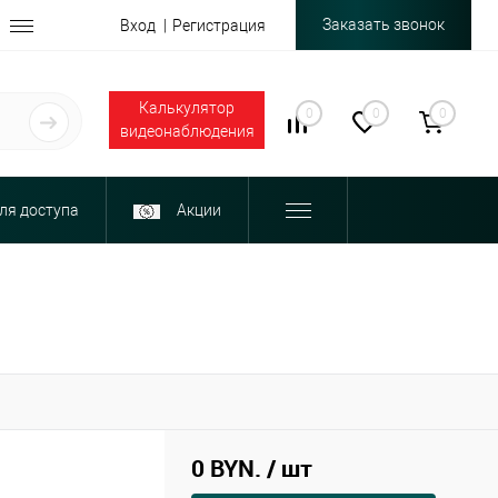
Заказать звонок
Вход
Регистрация
Калькулятор
0
0
0
видеонаблюдения
ля доступа
Акции
0 BYN.
/ шт