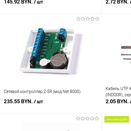
145.92 BYN.
2.72 BYN.
/ шт
В корзину
Купить в 1 клик
Сравнение
Купить в 1
В избранное
В наличии
В избранное
Кабель UTP 
Сетевой контроллер Z-5R (мод.Net 8000)
(INDOOR), се
235.55 BYN.
2.05 BYN.
/ шт
рекомендуем
В корзину