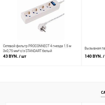
Купить в 1 клик
Сравнение
Купить в 1
В избранное
В наличии
В избранное
Сетевой фильтр PROCONNECT 4 гнезда 1.5 м
Вызывная па
3х0,75 мм² с/з STANDART белый
43 BYN.
140 BYN.
/ шт
/
В корзину
Купить в 1 клик
Сравнение
Купить в 1
С
В избранное
В наличии
В избранное