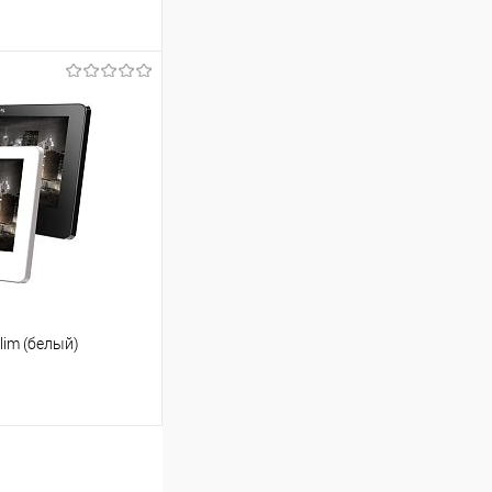
ину
Сравнение
В наличии
lim (белый)
ину