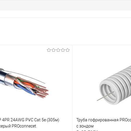
 4PR 24AWG PVC Cat 5е (305м)
Труба гофрированная PROco
 серый PROconnecеt
с зондом