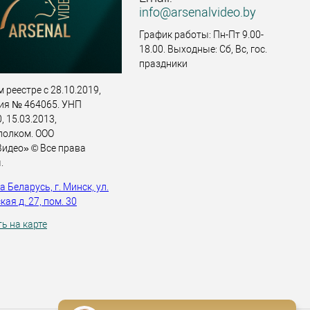
info@arsenalvideo.by
График работы: Пн-Пт 9.00-
18.00. Выходные: Сб, Вс, гос.
праздники
 реестре с 28.10.2019,
ия № 464065. УНП
 15.03.2013,
полком. ООО
идео» © Все права
.
 Беларусь, г. Минск, ул.
ая д. 27, пом. 30
ь на карте