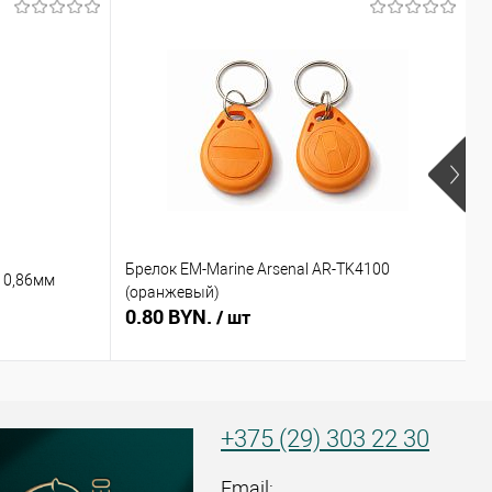
Брелок EM-Marine Arsenal AR-TK4100
Б
 0,86мм
(оранжевый)
(
0.80 BYN.
0
/ шт
+375 (29) 303 22 30
Email: