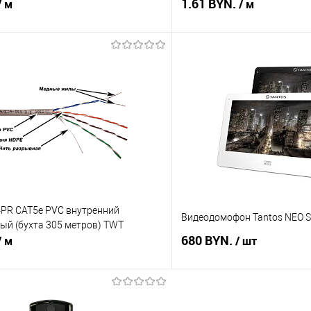
1.61 BYN.
/ м
/ м
В корзину
В корз
 клик
Сравнение
Купить в 1 клик
В наличии
В избранное
4PR CAT5е PVC внутренний
Видеодомофон Tantos NEO S
рый (бухта 305 метров) TWT
680 BYN.
/ м
/ шт
В корзину
В корз