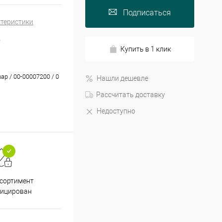
Подписаться
ктеристики
Ь
Купить в 1 клик
ар / 00-00007200 / 0
Нашли дешевле
Рассчитать доставку
Недоступно
Принимаем все способы
При
ссортимент
оплаты
фицирован