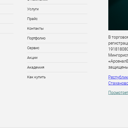
Услуги
Прайс
Контакты
В торговом
Портфолио
регистрац
Сервис
191818080,
Мингорис
Акции
«АрсеналВ
защищены
Академия
Республика
Как купить
Стахановск
Посмотрет