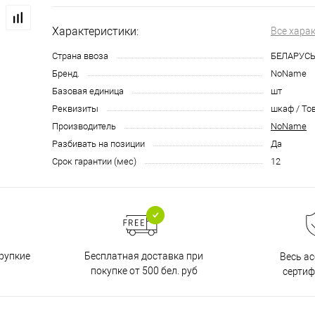
Характеристики:
Все хара
Страна ввоза
БЕЛАРУС
Бренд.
NoName
Базовая единица
шт
Реквизиты
шкаф / Тов
Производитель
NoName
Разбивать на позиции
Да
Срок гарантии (мес)
12
Бесплатная доставка при
рупкие
Весь а
покупке от 500 бел. руб
серти