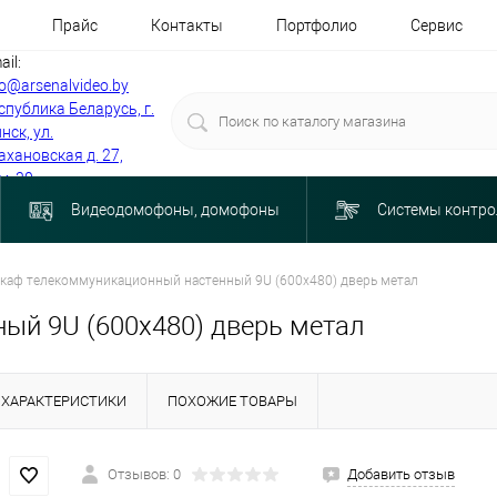
Прайс
Контакты
Портфолио
Сервис
ail:
fo@arsenalvideo.by
спублика Беларусь, г.
нск, ул.
ахановская д. 27,
м. 30
Видеодомофоны, домофоны
Системы контро
каф телекоммуникационный настенный 9U (600x480) дверь метал
ый 9U (600x480) дверь метал
ХАРАКТЕРИСТИКИ
ПОХОЖИЕ ТОВАРЫ
Отзывов: 0
Добавить отзыв