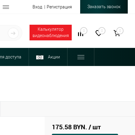
Заказать звонок
Вход
Регистрация
Калькулятор
0
0
0
видеонаблюдения
ля доступа
Акции
175.58 BYN.
/ шт