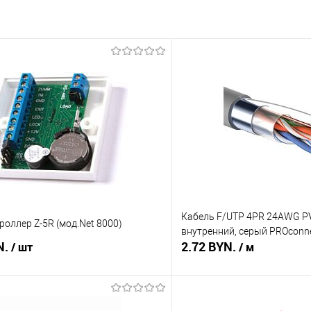
Кабель F/UTP 4PR 24AWG PV
роллер Z-5R (мод.Net 8000)
внутренний, серый PROconn
N.
2.72 BYN.
/ шт
/ м
В корзину
В корз