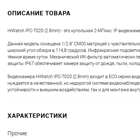
ОПИСАНИЕ ТОВАРА
HiWatch IPC-T020 (2.8mm) - это купольная 2-МПикс. IP видеокам
Данная модель оснащена 1/2.8" CMOS матрицей с чувствительно
широкий угол обзора в 114,8 градусов. Инфракрасная подсвет
тёмное время суток. Механический ИК-фильтр автоматически п
защиты IP67 обеспечивает камере защиту от дождя, пыли, холод
Видеокамера HiWatch IPC-T020 (2.8mm) входит в ECO серию вид
нуждается в качественной, но недорогой системе видеонаблюден
устойчивости к внешним воздействиям, так и для монтажа вну
ХАРАКТЕРИСТИКИ
Прочие