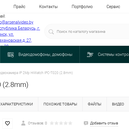
Прайс
Контакты
Портфолио
Сервис
ail:
fo@arsenalvideo.by
спублика Беларусь, г.
нск, ул.
ахановская д. 27,
м. 30
Видеодомофоны, домофоны
Системы контро
идеокамера IP 2Mp HiWatch IPC-T020 (2.8mm)
0 (2.8mm)
ХАРАКТЕРИСТИКИ
ПОХОЖИЕ ТОВАРЫ
ФАЙЛЫ
ВИДЕО
Отзывов: 0
Добавить отзыв