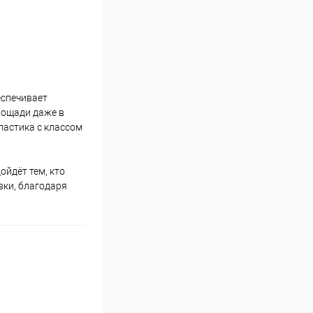
еспечивает
лощади даже в
ластика с классом
ойдёт тем, кто
вки, благодаря