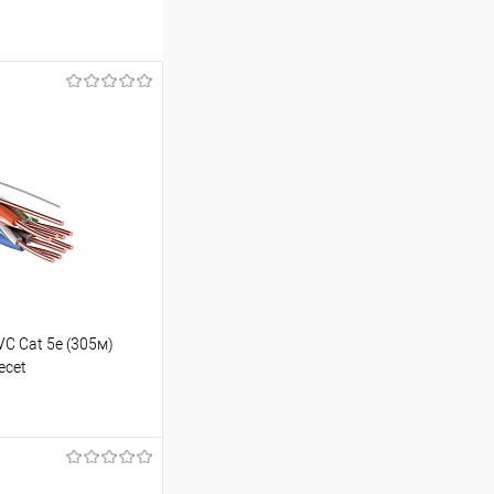
C Cat 5е (305м)
ecеt
ину