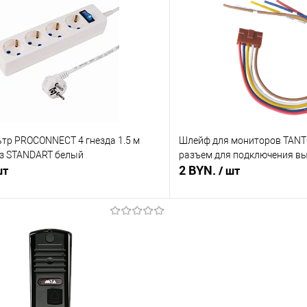
 клик
Сравнение
Купить в 1 клик
В наличии
В избранное
ьтр PROCONNECT 4 гнезда 1.5 м
Шлейф для мониторов TANTO
/з STANDART белый
разъем для подключения в
2 BYN.
шт
/ шт
В корзину
В корз
 клик
Сравнение
Купить в 1 клик
В наличии
В избранное