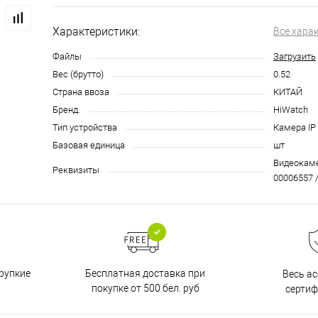
Характеристики:
Все хара
Файлы
Загрузить
Вес (брутто)
0.52
Страна ввоза
КИТАЙ
Бренд.
HiWatch
Тип устройства
Камера IP
Базовая единица
шт
Видеокамер
Реквизиты
00006557 /
Бесплатная доставка при
рупкие
Весь а
покупке от 500 бел. руб
серти