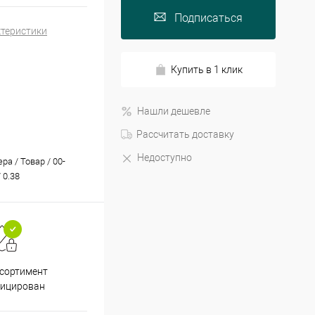
Подписаться
ктеристики
Купить в 1 клик
Нашли дешевле
Рассчитать доставку
Недоступно
а / Товар / 00-
 0.38
Принимаем все способы
При
ссортимент
оплаты
фицирован