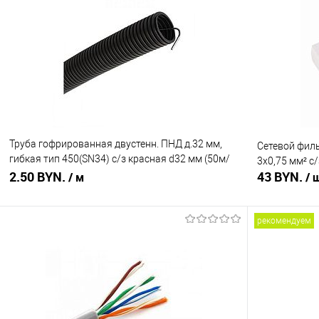
Купить в 1 клик
Сравнение
Купить в 1
В избранное
В наличии
В избранное
Труба гофрированная двустенн. ПНД д.32 мм,
Сетевой фил
гибкая тип 450(SN34) с/з красная d32 мм (50м/
3х0,75 мм² с
уп)
2.50 BYN.
43 BYN.
/ м
/ 
рекомендуем
В корзину
Купить в 1 клик
Сравнение
Купить в 1
В избранное
В наличии
В избранное