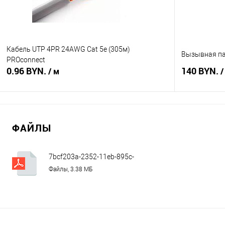
Кабель UTP 4PR 24AWG Cat 5е (305м)
Вызывная па
PROconnect
0.96 BYN.
140 BYN.
/ м
/
В корзину
ФАЙЛЫ
Купить в 1 клик
Сравнение
Купить в 1
В избранное
В наличии
В избранное
7bcf203a-2352-11eb-895c-
1c1b0d39e5bf_3cc98325-ea05-11eb-
Файлы, 3.38 МБ
8b70-1c1b0d39e5bf.pdf