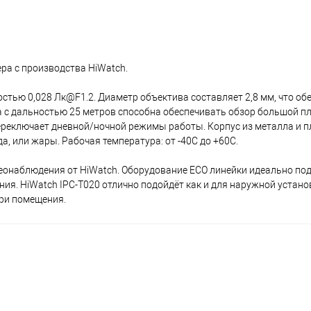
ера с производства HiWatch.
стью 0,028 Лк@F1.2. Диаметр объектива составляет 2,8 мм, что об
ка с дальностью 25 метров способна обеспечивать обзор большой п
ереключает дневной/ночной режимы работы. Корпус из металла и п
а, или жары. Рабочая температура: от -40C до +60C.
еонаблюдения от HiWatch. Оборудование ECO линейки идеально под
ия. HiWatch IPC-T020 отлично подойдёт как и для наружной устано
три помещения.