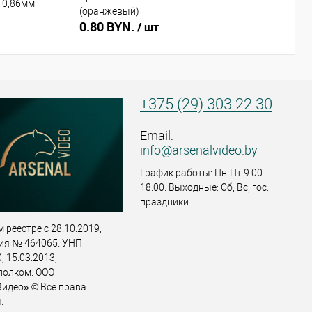
 0,86мм
(оранжевый)
(
0.80 BYN.
0
/ шт
+375 (29) 303 22 30
Email:
info@arsenalvideo.by
График работы: Пн-Пт 9.00-
18.00. Выходные: Сб, Вс, гос.
праздники
 реестре с 28.10.2019,
ия № 464065. УНП
 15.03.2013,
полком. ООО
идео» © Все права
.