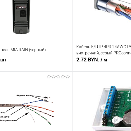
Кабель F/UTP 4PR 24AWG PV
нель MIA RAIN (черный)
внутренний, серый PROconn
2.72 BYN.
 шт
/ м
В корзину
В корз
 клик
Сравнение
Купить в 1 клик
В наличии
В избранное