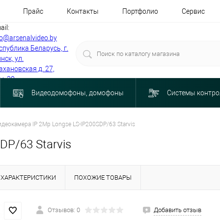
Прайс
Контакты
Портфолио
Сервис
ail:
fo@arsenalvideo.by
спублика Беларусь, г.
нск, ул.
ахановская д. 27,
м. 30
Видеодомофоны, домофоны
Системы контро
идеокамера IP 2Mp Longse LS-IP200SDP/63 Starvis
DP/63 Starvis
ХАРАКТЕРИСТИКИ
ПОХОЖИЕ ТОВАРЫ
Отзывов: 0
Добавить отзыв