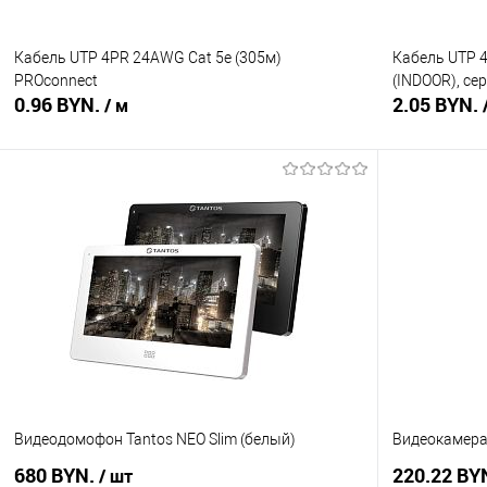
Кабель UTP 4PR 24AWG Cat 5е (305м)
Кабель UTP 
PROconnect
(INDOOR), се
0.96 BYN.
2.05 BYN.
/ м
В корзину
Купить в 1 клик
Сравнение
Купить в 1
В избранное
В наличии
В избранное
Видеодомофон Tantos NEO Slim (белый)
Видеокамера 
680 BYN.
220.22 BY
/ шт