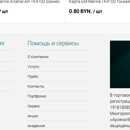
rine Arsenal AR-TK4100 (синий)
Карта EM-Marine TK4100 тонкая
0.80 BYN.
/ шт
/ шт
ия
Помощь и сервисы
О Компании
Услуги
Прайс
Контакты
В торговом
Портфолио
регистрац
Сервис
191818080,
Мингорис
Акции
«АрсеналВ
защищены
Академия