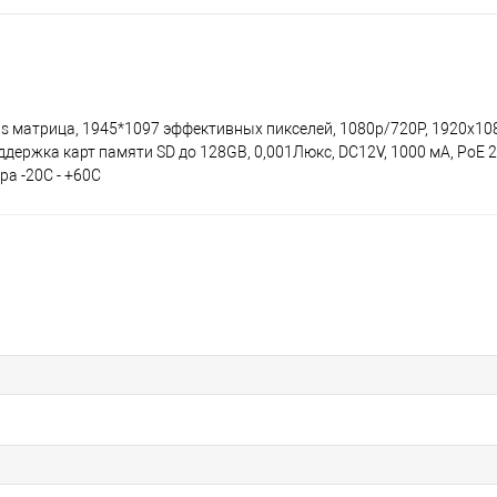
rvis матрица, 1945*1097 эффективных пикселей, 1080p/720P, 1920х108
держка карт памяти SD до 128GB, 0,001Люкс, DC12V, 1000 мА, PoE 29
а -20С - +60С