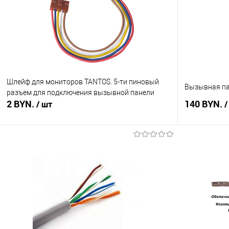
Шлейф для мониторов TANTOS. 5-ти пиновый
Вызывная па
разъем для подключения вызывной панели
2 BYN.
140 BYN.
/ шт
/
В корзину
Купить в 1 клик
Сравнение
Купить в 1
В избранное
В наличии
В избранное