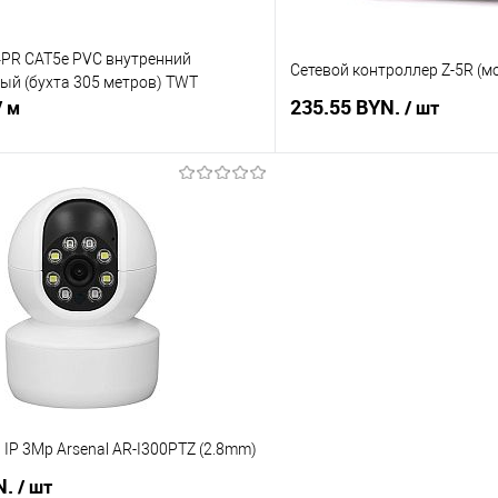
4PR CAT5е PVC внутренний
Сетевой контроллер Z-5R (мо
рый (бухта 305 метров) TWT
235.55 BYN.
/ м
/ шт
В корзину
В корз
 клик
Сравнение
Купить в 1 клик
В наличии
В избранное
IP 3Mp Arsenal AR-I300PTZ (2.8mm)
N.
/ шт