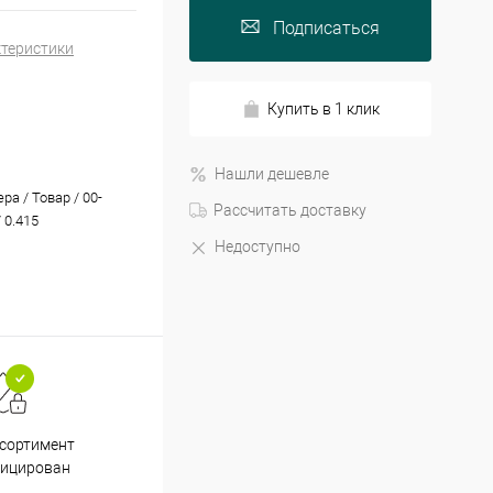
Подписаться
ктеристики
Купить в 1 клик
Нашли дешевле
а / Товар / 00-
Рассчитать доставку
 0.415
Недоступно
Принимаем все способы
При
ссортимент
оплаты
фицирован