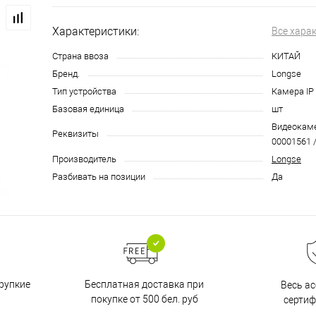
Характеристики:
Все хара
Страна ввоза
КИТАЙ
Бренд.
Longse
Тип устройства
Камера IP
Базовая единица
шт
Видеокамер
Реквизиты
00001561 /
Производитель
Longse
Разбивать на позиции
Да
Бесплатная доставка при
рупкие
Весь а
покупке от 500 бел. руб
серти