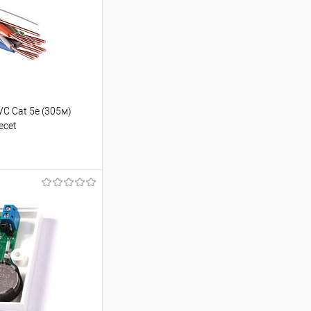
C Cat 5е (305м)
ecеt
ину
Сравнение
В наличии