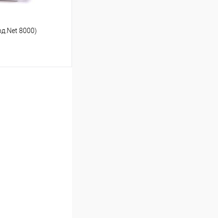
д.Net 8000)
ину
Сравнение
В наличии