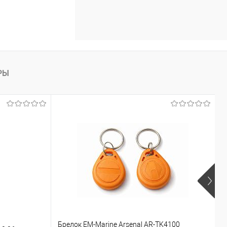
РЫ
Брелок EM-Marine Arsenal AR-TK4100
Б