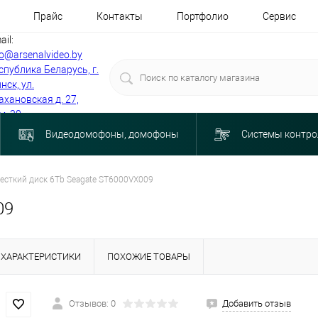
Прайс
Контакты
Портфолио
Сервис
ail:
fo@arsenalvideo.by
спублика Беларусь, г.
нск, ул.
ахановская д. 27,
м. 30
Видеодомофоны, домофоны
Системы контро
есткий диск 6Tb Seagate ST6000VX009
09
ХАРАКТЕРИСТИКИ
ПОХОЖИЕ ТОВАРЫ
Отзывов: 0
Добавить отзыв