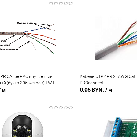
4PR CAT5е PVC внутренний
Кабель UTP 4PR 24AWG Cat 
рый (бухта 305 метров) TWT
PROconnect
0.96 BYN.
/ м
/ м
В корзину
В корз
 клик
Сравнение
Купить в 1 клик