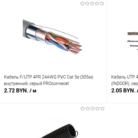
Кабель F/UTP 4PR 24AWG PVC Cat 5е (305м)
Кабель UTP 
внутренний, серый PROconnecеt
(INDOOR), се
2.72 BYN.
2.05 BYN.
/ м
В корзину
Купить в 1 клик
Сравнение
Купить в 1