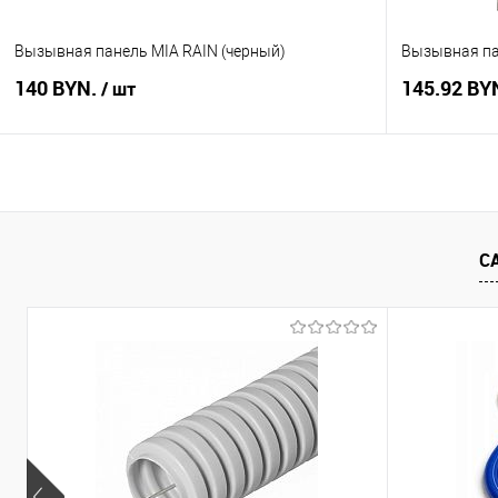
Вызывная панель MIA RAIN (черный)
Вызывная па
140 BYN.
145.92 BY
/ шт
В корзину
Купить в 1 клик
Сравнение
Купить в 1
С
В избранное
В наличии
В избранное