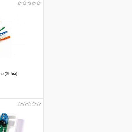
5е (305м)
ину
Сравнение