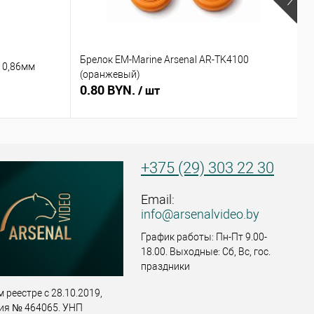
Брелок EM-Marine Arsenal AR-TK4100
Б
 0,86мм
(оранжевый)
(
0.80 BYN.
0
/ шт
+375 (29) 303 22 30
Email:
info@arsenalvideo.by
График работы: Пн-Пт 9.00-
18.00. Выходные: Сб, Вс, гос.
праздники
 реестре с 28.10.2019,
ия № 464065. УНП