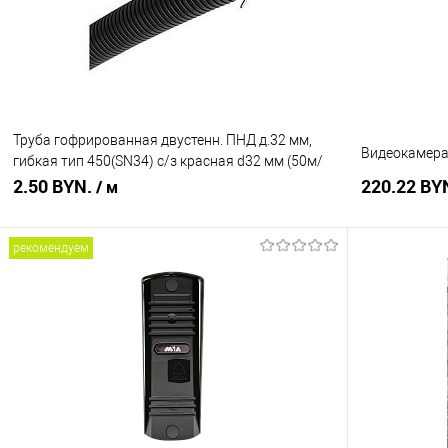
В избранное
В наличии
В избранное
Труба гофрированная двустенн. ПНД д.32 мм,
Видеокамера 
гибкая тип 450(SN34) с/з красная d32 мм (50м/
уп)
2.50 BYN.
220.22 BY
/ м
рекомендуем
В корзину
Купить в 1 клик
Сравнение
Купить в 1
В избранное
В наличии
В избранное