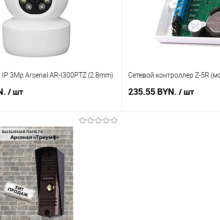
В наличии
В избранное
IP 3Mp Arsenal AR-I300PTZ (2.8mm)
Сетевой контроллер Z-5R (мо
N.
235.55 BYN.
/ шт
/ шт
В корзину
В корз
 клик
Сравнение
Купить в 1 клик
В наличии
В избранное