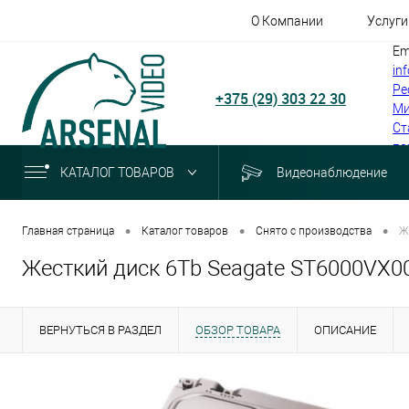
О Компании
Услуги
Em
in
Ре
+375 (29) 303 22 30
Ми
Ст
по
КАТАЛОГ ТОВАРОВ
Видеонаблюдение
•
•
•
Главная страница
Каталог товаров
Снято с производства
Ж
Жесткий диск 6Tb Seagate ST6000VX0
ВЕРНУТЬСЯ В РАЗДЕЛ
ОБЗОР ТОВАРА
ОПИСАНИЕ