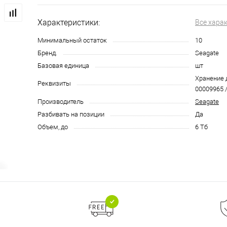
Характеристики:
Все хара
Минимальный остаток
10
Бренд.
Seagate
Базовая единица
шт
Хранение д
Реквизиты
00009965 /
Производитель
Seagate
Разбивать на позиции
Да
Объем, до
6 Тб