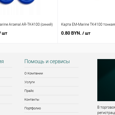
rine Arsenal AR-TK4100 (синий)
Карта EM-Marine TK4100 тонкая
0.80 BYN.
/ шт
/ шт
ия
Помощь и сервисы
О Компании
Услуги
Прайс
Контакты
В торговом
Портфолио
регистрац