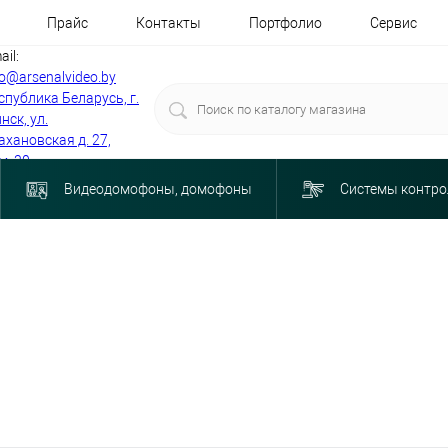
Прайс
Контакты
Портфолио
Сервис
ail:
fo@arsenalvideo.by
спублика Беларусь, г.
нск, ул.
ахановская д. 27,
м. 30
Видеодомофоны, домофоны
Системы контро