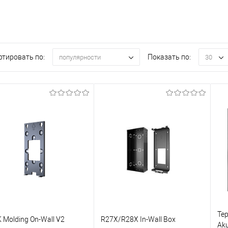
ртировать по:
Показать по:
популярности
30
Те
 Molding On-Wall V2
R27X/R28X In-Wall Box
Ak