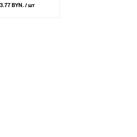
3.77 BYN.
/ шт
Подписаться
пить в 1 клик
Сравнение
избранное
Недоступно