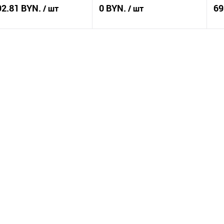
92.81 BYN.
0 BYN.
69
/ шт
/ шт
Подписаться
Подписаться
ть в 1 клик
Сравнение
Купить в 1 клик
Сравнение
Ку
збранное
Недоступно
В избранное
Недоступно
В 