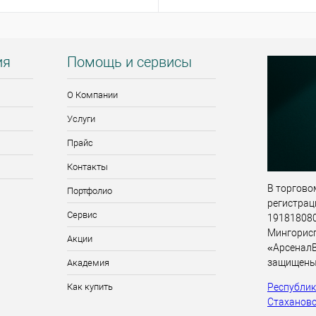
ия
Помощь и сервисы
О Компании
Услуги
Прайс
Контакты
В торговом
Портфолио
регистрац
Сервис
191818080,
Мингорис
Акции
«АрсеналВ
защищены
Академия
Республика
Как купить
Стахановск