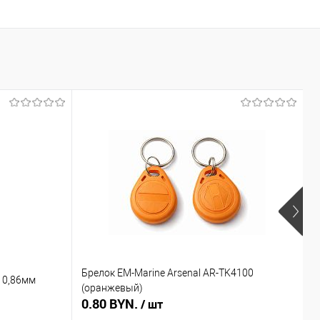
Брелок EM-Marine Arsenal AR-TK4100
Б
 0,86мм
(оранжевый)
(
0.80 BYN.
0
/ шт