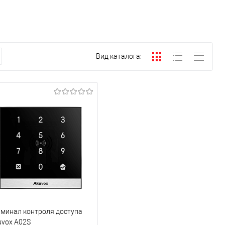
Вид каталога:
рминал контроля доступа
uvox A02S