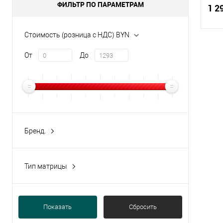
ФИЛЬТР ПО ПАРАМЕТРАМ
1 2
Стоимость (розница с НДС) BYN
От
До
Купи
В и
Бренд.
Akuvox
(3)
Тип матрицы
1/2,7 " CMOS
(2)
Показать
Сбросить