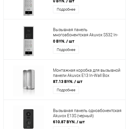
0 BYN.
/ шт
монтажа (серебро)
Подробнее
Вызывная панель
многоабонентская Akuvox S532 In-
Wall с коробкой для врезного
0 BYN.
/ шт
монтажа (серебро)
Подробнее
Монтажная коробка для вызывной
панели Akuvox E13 In-Wall Box
87.13 BYN.
/ шт
Подробнее
Вызывная панель одноабонентская
Akuvox E13S (черный)
610.87 BYN.
/ шт