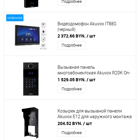
Подробнее
новинка
Видеодомофон Akuvox IT88S
(черный)
2 372.66 BYN.
/ шт
Подробнее
Вызывная панель
многоабонентская Akuvox R20K On-
Wall с кронштейном для наруж.
1 529.05 BYN.
/ шт
монтажа (черный)
Подробнее
Козырек для вызывной панели
Akuvox E12 для наружного монтажа
(черный)
204.52 BYN.
/ шт
Подробнее