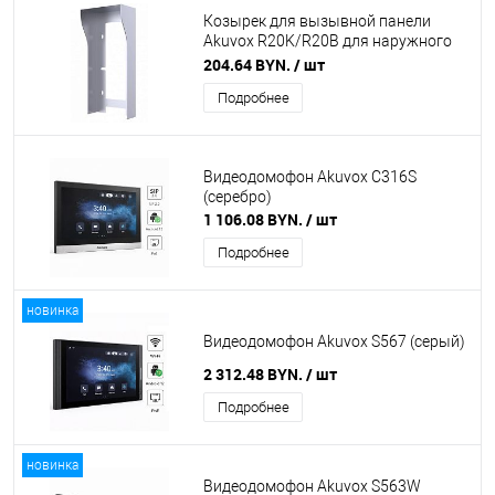
Козырек для вызывной панели
Akuvox R20K/R20B для наружного
монтажа
204.64 BYN.
/ шт
Подробнее
Видеодомофон Akuvox C316S
(серебро)
1 106.08 BYN.
/ шт
Подробнее
новинка
Видеодомофон Akuvox S567 (серый)
2 312.48 BYN.
/ шт
Подробнее
новинка
Видеодомофон Akuvox S563W