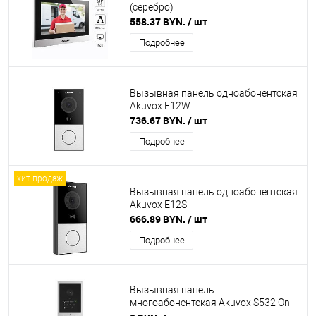
(серебро)
558.37 BYN.
/ шт
Подробнее
Вызывная панель одноабонентская
Akuvox E12W
736.67 BYN.
/ шт
Подробнее
хит продаж
Вызывная панель одноабонентская
Akuvox E12S
666.89 BYN.
/ шт
Подробнее
Вызывная панель
многоабонентская Akuvox S532 On-
Wall с кронштейном для наружного