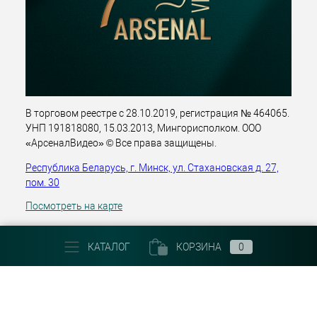
В торговом реестре с 28.10.2019, регистрация № 464065.
УНП 191818080, 15.03.2013, Мингорисполком. ООО
«АрсеналВидео» © Все права защищены.
Республика Беларусь, г. Минск, ул. Стахановская д. 27,
пом. 30
Посмотреть на карте
+375 (29) 303 22 30
КАТАЛОГ
КОРЗИНА
0
Email:
info@arsenalvideo.by
График работы: Пн-Пт 9.00-18.00. Выходные: Сб, Вс, гос.
праздники