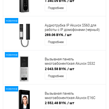
1 340.09 BYN.
/ шт
Подробнее
новинка
Аудиотрубка IP Akuvox S560 для
работы с IP домофонами (черный)
269.06 BYN.
/ шт
Подробнее
новинка
Вызывная панель
многоабонентская Akuvox S532
(серебро)
2 043.58 BYN.
/ шт
Подробнее
новинка
Вызывная панель
многоабонентская Akuvox E16C
2 552.48 BYN.
/ шт