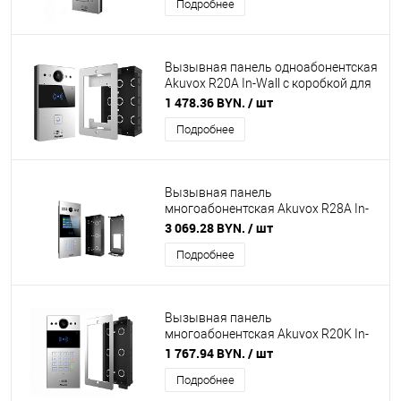
Подробнее
Вызывная панель одноабонентская
Akuvox R20A In-Wall с коробкой для
врезного монтажа в комплекте
1 478.36 BYN.
/ шт
Подробнее
Вызывная панель
многоабонентская Akuvox R28A In-
Wall с коробкой для врезного
3 069.28 BYN.
/ шт
монтажа в комплекте
Подробнее
Вызывная панель
многоабонентская Akuvox R20K In-
Wall с коробкой для врезного
1 767.94 BYN.
/ шт
монтажа в комплекте
Подробнее