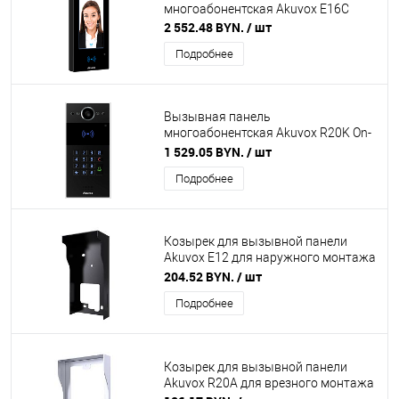
многоабонентская Akuvox E16C
2 552.48 BYN.
/ шт
Подробнее
Вызывная панель
многоабонентская Akuvox R20K On-
Wall с кронштейном для наруж.
1 529.05 BYN.
/ шт
монтажа (черный)
Подробнее
Козырек для вызывной панели
Akuvox E12 для наружного монтажа
(черный)
204.52 BYN.
/ шт
Подробнее
Козырек для вызывной панели
Akuvox R20A для врезного монтажа