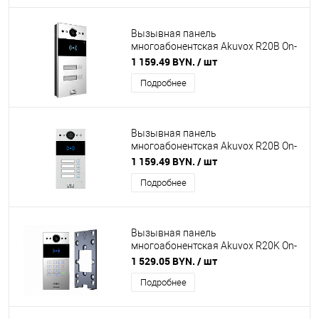
Вызывная панель
многоабонентская Akuvox R20B On-
Wall на 2 абонента
1 159.49 BYN.
/ шт
Подробнее
Вызывная панель
многоабонентская Akuvox R20B On-
Wall на 4 абонента
1 159.49 BYN.
/ шт
Подробнее
Вызывная панель
многоабонентская Akuvox R20K On-
Wall с кронштейном для наружного
1 529.05 BYN.
/ шт
монтажа в комплекте
Подробнее