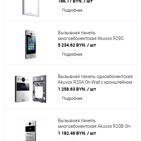
186.17 BYN.
/ шт
Подробнее
Вызывная панель
многоабонентская Akuvox R29S
5 234.62 BYN.
/ шт
Подробнее
Вызывная панель одноабонентская
Akuvox R20A On-Wall с кронштейном
для наружного монтажа в
1 258.63 BYN.
/ шт
комплекте
Подробнее
Вызывная панель
многоабонентская Akuvox R20B On-
Wall на 3 абонента
1 182.46 BYN.
/ шт