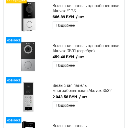
хит продаж
Вызывная панель одноабонентская
Akuvox E12S
666.89 BYN.
/ шт
Подробнее
новинка
Вызывная панель одноабонентская
Akuvox DB01 (серебро)
459.46 BYN.
/ шт
Подробнее
новинка
Вызывная панель
многоабонентская Akuvox S532
(серебро)
2 043.58 BYN.
/ шт
Подробнее
новинка
Вызывная панель