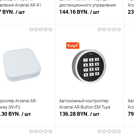
вления Arsenal AR-41
дистанционного управления
Ars
7 BYN.
144.16 BYN.
23
/ шт
/ шт
В корзину
В корзину
ть в 1 клик
Сравнение
Купить в 1 клик
Сравнение
Ку
збранное
В наличии
В избранное
В наличии
В 
роллер Arsenal AR-
Автономный контроллер
Ав
way (Wi-Fi)
Arsenal AR-Button EM Tuya
Ars
.30 BYN.
136.28 BYN.
79
/ шт
/ шт