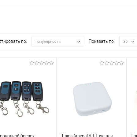
ртировать по:
Показать по:
популярности
30
роводной брелок
Шлюз Arsenal AR-Tuya для
Пр