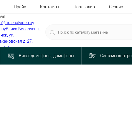
Прайс
Контакты
Портфолио
Сервис
ail:
fo@arsenalvideo.by
спублика Беларусь, г.
нск, ул.
ахановская д. 27,
м. 30
Видеодомофоны, домофоны
Системы контро