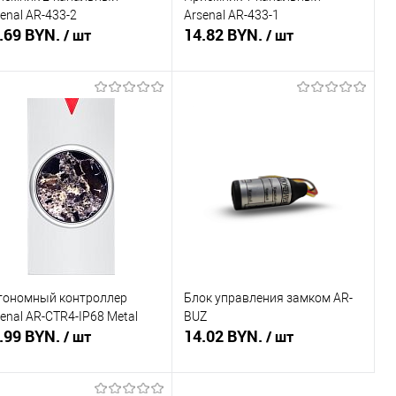
enal AR-433-2
Arsenal AR-433-1
.69 BYN.
14.82 BYN.
/ шт
/ шт
В корзину
Подписаться
пить в 1 клик
Сравнение
Купить в 1 клик
Сравнение
избранное
В наличии
В избранное
Недоступно
тономный контроллер
Блок управления замком AR-
enal AR-CTR4-IP68 Metal
BUZ
.99 BYN.
14.02 BYN.
/ шт
/ шт