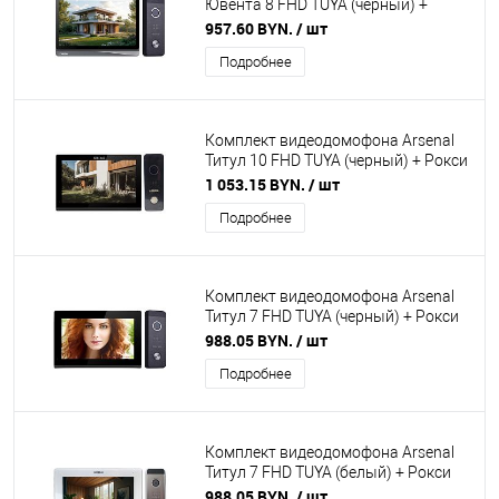
Ювента 8 FHD TUYA (чёрный) +
Рокси FHD (чёрный)
957.60 BYN.
/ шт
Подробнее
Комплект видеодомофона Arsenal
Титул 10 FHD TUYA (черный) + Рокси
FHD (чёрный)
1 053.15 BYN.
/ шт
Подробнее
Комплект видеодомофона Arsenal
Титул 7 FHD TUYA (черный) + Рокси
FHD (чёрный)
988.05 BYN.
/ шт
Подробнее
Комплект видеодомофона Arsenal
Титул 7 FHD TUYA (белый) + Рокси
FHD (серебро)
988.05 BYN.
/ шт