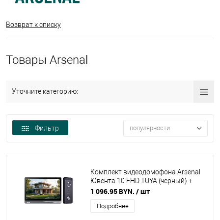
Возврат к списку
Товары Arsenal
Уточните категорию:
Фильтр
популярности
Комплект видеодомофона Arsenal
Ювента 10 FHD TUYA (чёрный) +
Рокси FHD (чёрный)
1 096.95 BYN.
/ шт
Подробнее