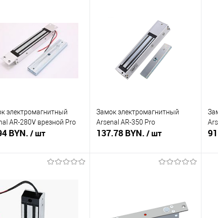
В корзину
В корзину
ть в 1 клик
Сравнение
Купить в 1 клик
Сравнение
Ку
збранное
В наличии
В избранное
В наличии
В 
к электромагнитный
Замок электромагнитный
За
nal AR-280V врезной Pro
Arsenal AR-350 Pro
Ars
94 BYN.
137.78 BYN.
91
/ шт
/ шт
В корзину
В корзину
ть в 1 клик
Сравнение
Купить в 1 клик
Сравнение
Ку
збранное
В наличии
В избранное
В наличии
В 