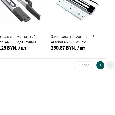
збранное
В наличии
В избранное
В наличии
В 
к электромагнитный
Замок электромагнитный
nal AR-600 сдвиговый
Arsenal AR-280W IP65
.25 BYN.
250.87 BYN.
/ шт
/ шт
Назад
1
2
В корзину
В корзину
ть в 1 клик
Сравнение
Купить в 1 клик
Сравнение
збранное
В наличии
В избранное
В наличии