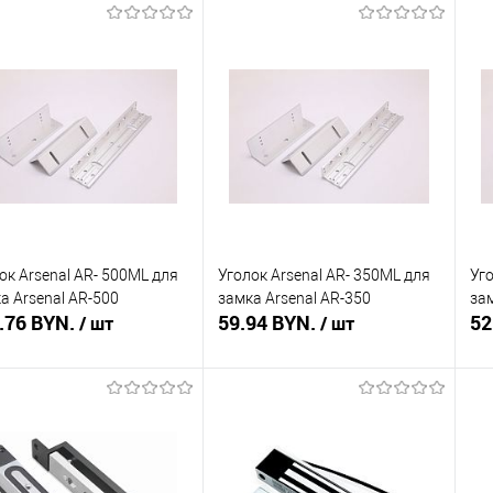
В корзину
В корзину
ть в 1 клик
Сравнение
Купить в 1 клик
Сравнение
Ку
збранное
В наличии
В избранное
В наличии
В 
ок Arsenal AR- 500ML для
Уголок Arsenal AR- 350ML для
Уго
а Arsenal AR-500
замка Arsenal AR-350
зам
.76 BYN.
59.94 BYN.
52
/ шт
/ шт
В корзину
В корзину
ть в 1 клик
Сравнение
Купить в 1 клик
Сравнение
Ку