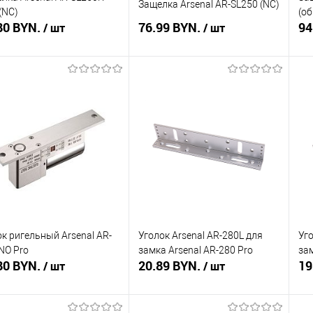
Защелка Arsenal AR-SL250 (NC)
(NC)
(о
80 BYN.
76.99 BYN.
94
/ шт
/ шт
Подписаться
В корзину
ть в 1 клик
Сравнение
Купить в 1 клик
Сравнение
Ку
збранное
Недоступно
В избранное
В наличии
В 
к ригельный Arsenal AR-
Уголок Arsenal AR-280L для
Уго
NO Pro
замка Arsenal AR-280 Pro
зам
80 BYN.
20.89 BYN.
19
/ шт
/ шт