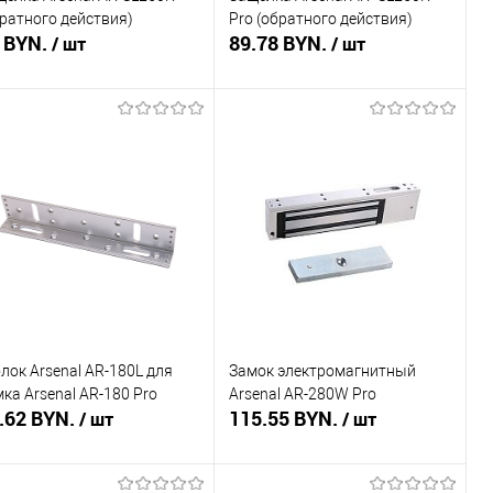
братного действия)
Pro (обратного действия)
 BYN.
89.78 BYN.
/ шт
/ шт
В корзину
Подписаться
пить в 1 клик
Сравнение
Купить в 1 клик
Сравнение
избранное
В наличии
В избранное
Недоступно
лок Arsenal AR-180L для
Замок электромагнитный
ка Arsenal AR-180 Pro
Arsenal AR-280W Pro
.62 BYN.
115.55 BYN.
/ шт
/ шт