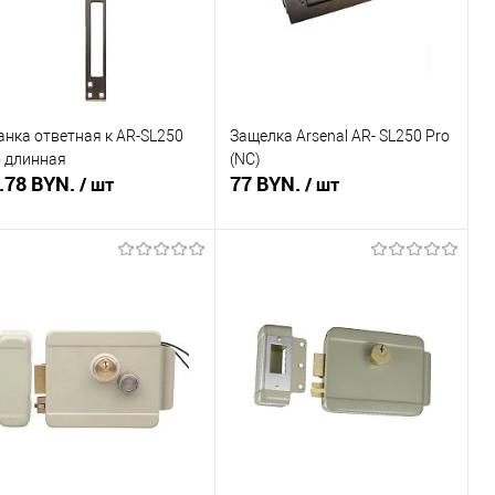
анка ответная к AR-SL250
Защелка Arsenal AR- SL250 Pro
o длинная
(NC)
.78 BYN.
77 BYN.
/ шт
/ шт
Подписаться
Подписаться
пить в 1 клик
Сравнение
Купить в 1 клик
Сравнение
избранное
Недоступно
В избранное
Недоступно