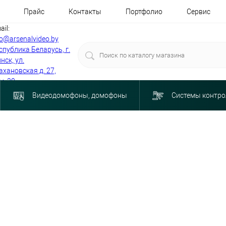
Прайс
Контакты
Портфолио
Сервис
ail:
fo@arsenalvideo.by
спублика Беларусь, г.
нск, ул.
ахановская д. 27,
м. 30
Видеодомофоны, домофоны
Системы контро