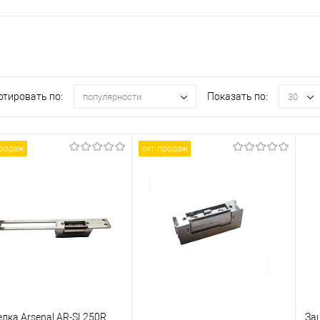
ртировать по:
Показать по:
популярности
30
продаж
хит продаж
лка Arsenal AR-SL250R
За