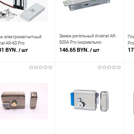
Замок ригельный Arsenal AR-
к электромагнитный
Пл
500A Pro (нормально-
nal AR-60 Pro
Pr
01 BYN.
открытый)
146.65 BYN.
17
/ шт
/ шт
В корзину
В корзину
ть в 1 клик
Сравнение
Купить в 1 клик
Сравнение
Ку
збранное
В наличии
В избранное
В наличии
В 