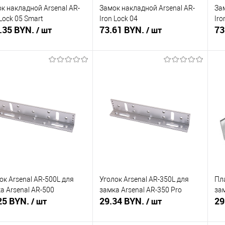
к накладной Arsenal AR-
Замок накладной Arsenal AR-
За
 Lock 05 Smart
Iron Lock 04
Iro
.35 BYN.
73.61 BYN.
73
/ шт
/ шт
В корзину
В корзину
ть в 1 клик
Сравнение
Купить в 1 клик
Сравнение
Ку
збранное
В наличии
В избранное
В наличии
В 
ок Arsenal AR-500L для
Уголок Arsenal AR-350L для
Пл
а Arsenal AR-500
замка Arsenal AR-350 Pro
зам
25 BYN.
29.34 BYN.
29
/ шт
/ шт