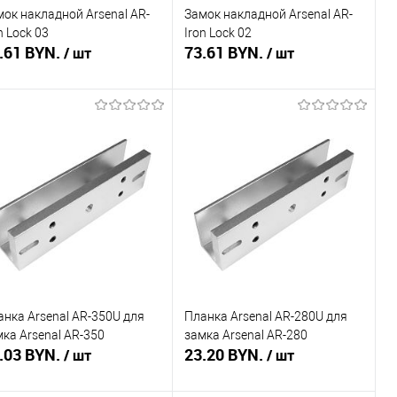
мок накладной Arsenal AR-
Замок накладной Arsenal AR-
n Lock 03
Iron Lock 02
.61 BYN.
73.61 BYN.
/ шт
/ шт
В корзину
В корзину
пить в 1 клик
Сравнение
Купить в 1 клик
Сравнение
избранное
В наличии
В избранное
В наличии
анка Arsenal AR-350U для
Планка Arsenal AR-280U для
ка Arsenal AR-350
замка Arsenal AR-280
.03 BYN.
23.20 BYN.
/ шт
/ шт