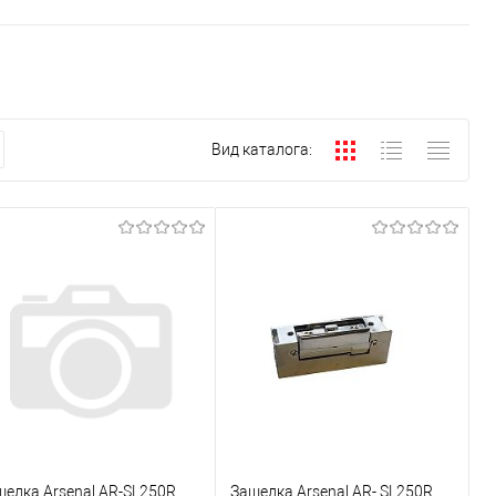
Вид каталога:
щелка Arsenal AR-SL250R
Защелка Arsenal AR- SL250R