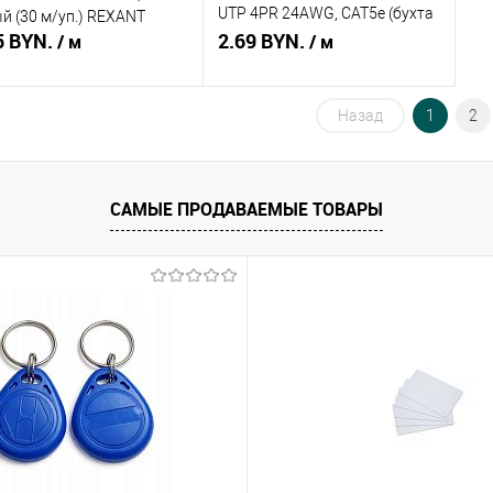
UTP 4PR 24AWG, CAT5e (бухта
й (30 м/уп.) REXANT
5 BYN.
305 м).
2.69 BYN.
/ м
/ м
Назад
1
2
В корзину
Подписаться
ть в 1 клик
Сравнение
Купить в 1 клик
Сравнение
САМЫЕ ПРОДАВАЕМЫЕ ТОВАРЫ
збранное
В наличии
В избранное
Недоступно