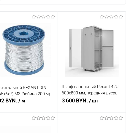
Шкаф напольный Rexant 42U
ос стальной REXANT DIN
600х800 мм, передняя дверь
5 (6x7) М3 (бобина 200 м)
92 BYN.
стекло
3 600 BYN.
/ м
/ шт
Подписаться
Подписаться