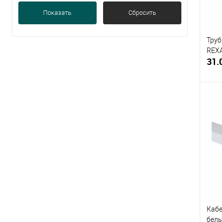
Показать
Сбросить
Труб
REXA
31.
Купи
В и
Кабе
белы