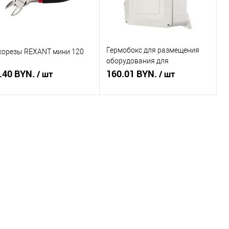
Гермобокс для размещения
корезы REXANT мини 120
оборудования для
.40 BYN.
видеонаблюдения
160.01 BYN.
/ шт
/ шт
260х340х150 мм IP65 REXANT
Подписаться
Подписаться
пить в 1 клик
Сравнение
Купить в 1 клик
Сравнение
избранное
Недоступно
В избранное
Недоступно