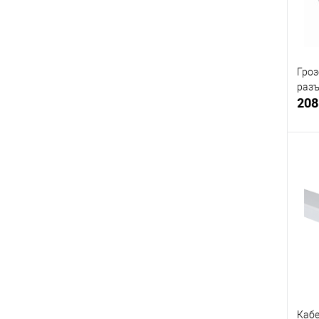
Гроз
разъ
208
Купи
В и
Кабе