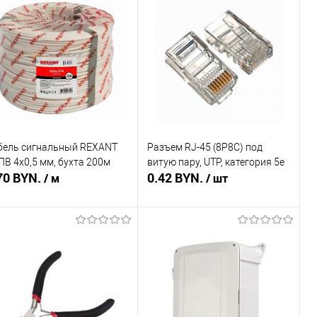
пить в 1 клик
Сравнение
Купить в 1 клик
Сравнение
избранное
Недоступно
В избранное
Недоступно
бель сигнальный REXANT
Разъем RJ-45 (8P8C) под
ПВ 4х0,5 мм, бухта 200м
витую пару, UTP, категория 5e
70 BYN.
0.42 BYN.
/ м
/ шт
Подписаться
Подписаться
пить в 1 клик
Сравнение
Купить в 1 клик
Сравнение
избранное
Недоступно
В избранное
Недоступно