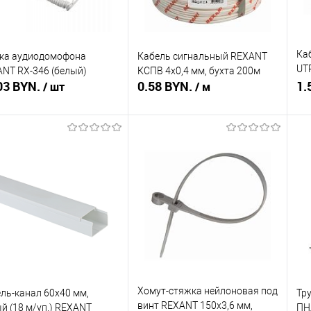
Ка
ка аудиодомофона
Кабель сигнальный REXANT
UT
NT RX-346 (белый)
КСПВ 4х0,4 мм, бухта 200м
03 BYN.
0.58 BYN.
305
1.
/ шт
/ м
Подписаться
Подписаться
ть в 1 клик
Сравнение
Купить в 1 клик
Сравнение
Ку
збранное
Недоступно
В избранное
Недоступно
В 
Хомут-стяжка нейлоновая под
ль-канал 60х40 мм,
Тр
винт REXANT 150x3,6 мм,
й (18 м/уп.) REXANT
ПН