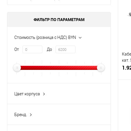
Купи
В и
ФИЛЬТР ПО ПАРАМЕТРАМ
Стоимость (розница с НДС) BYN
От
До
Кабе
кат.
нар
1.9
Цвет корпуса
Белый
(1)
Купи
Бренд.
В и
Rexant
(48)