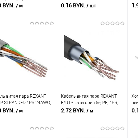
8 BYN.
серая
0.16 BYN.
1.
/ м
/ шт
Подписаться
Подписаться
ть в 1 клик
Сравнение
Купить в 1 клик
Сравнение
Ку
збранное
Недоступно
В избранное
Недоступно
В 
ль витая пара REXANT
Кабель витая пара REXANT
Хо
TP STRANDED 4PR 24AWG,
F/UTP, категория 5e, PE, 4PR,
не
e внутренний,
3 BYN.
24AWG, внешний, черный, 305
2.72 BYN.
за
0.
/ м
/ м
ожильный, серый, 305 м
м (барабан)
бе
Подписаться
Подписаться