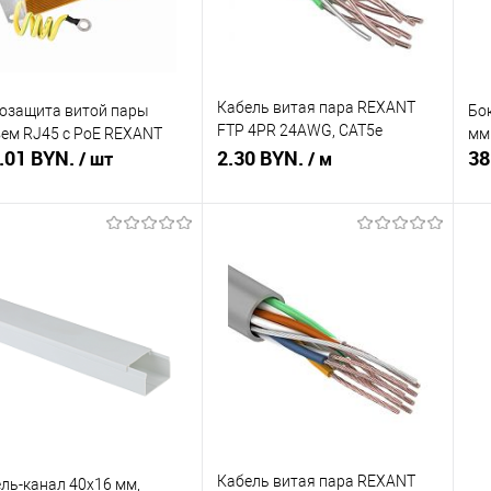
Кабель витая пара REXANT
озащита витой пары
Бо
FTP 4PR 24AWG, CAT5e
ем RJ45 с PoE REXANT
мм
.01 BYN.
наружный (OUTDOOR) (бухта
2.30 BYN.
38
/ шт
/ м
305м в коробке)
В корзину
Подписаться
ть в 1 клик
Сравнение
Купить в 1 клик
Сравнение
Ку
збранное
В наличии
В избранное
Недоступно
В 
Кабель витая пара REXANT
ль-канал 40х16 мм,