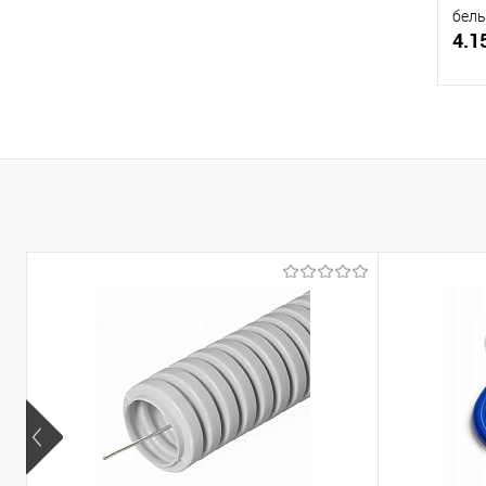
белы
4.1
Купи
В и