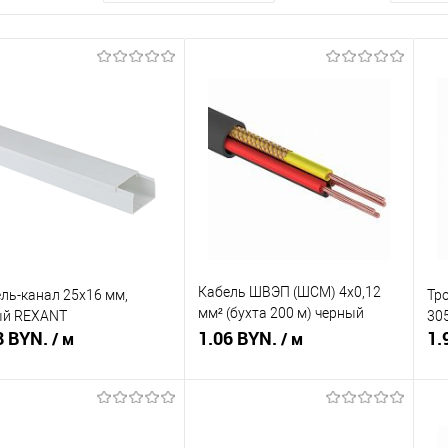
Кабель ШВЭП (ШСМ) 4x0,12
ль-канал 25х16 мм,
Тр
мм² (бухта 200 м) черный
ый REXANT
305
8 BYN.
REXANT
1.06 BYN.
1.
/ м
/ м
В корзину
Подписаться