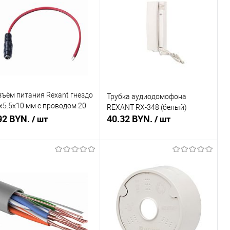
пить в 1 клик
Сравнение
Купить в 1 клик
Сравнение
избранное
Недоступно
В избранное
Недоступно
зъём питания Rexant гнездо
Трубка аудиодомофона
х5.5x10 мм с проводом 20
REXANT RX-348 (белый)
92 BYN.
40.32 BYN.
/ шт
/ шт
В корзину
Подписаться
пить в 1 клик
Сравнение
Купить в 1 клик
Сравнение
избранное
В наличии
В избранное
Недоступно