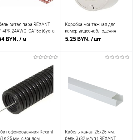
бель витая пара REXANT
Коробка монтажная для
P 4PR 24AWG, CAT5e (бухта
камер видеонаблюдения
 м)
54 BYN.
REXANT 120х50 мм, IP44
5.25 BYN.
/ м
/ шт
Подписаться
Подписаться
пить в 1 клик
Сравнение
Купить в 1 клик
Сравнение
избранное
Недоступно
В избранное
Недоступно
уба гофрированная Rexant
Кабель-канал 25х25 мм,
Д д.25 мм, с зондом
белый (32 м/уп.) REXANT