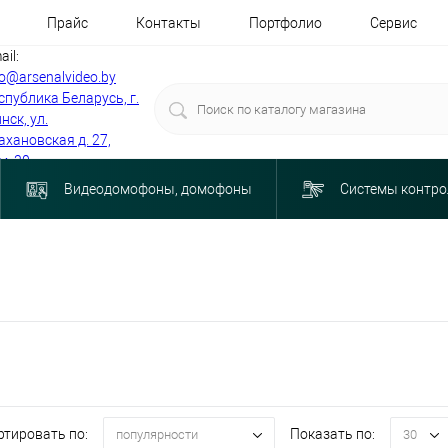
Прайс
Контакты
Портфолио
Сервис
ail:
fo@arsenalvideo.by
спублика Беларусь, г.
нск, ул.
ахановская д. 27,
м. 30
Видеодомофоны, домофоны
Системы контро
ртировать по:
Показать по:
популярности
30