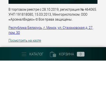
В торговом реестре с 28.10.2019, регистрация № 464065.
УНП 191818080, 15.03.2013, Мингорисполком. ООО
«АрсеналВидео» © Все права защищены.
Республика Беларусь, г. Минск, ул. Стахановская д. 27,
пом. 30
Посмотреть на карте
+375 (29) 303 22 30
КАТАЛОГ
КОРЗИНА
0
Email:
info@arsenalvideo.by
График работы: Пн-Пт 9.00-18.00. Выходные: Сб, Вс, гос.
праздники