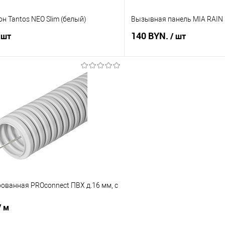
 Tantos NEO Slim (белый)
Вызывная панель MIA RAIN 
140 BYN.
 шт
/ шт
В корзину
В корз
 клик
Сравнение
Купить в 1 клик
В наличии
В избранное
ованная PROconnect ПВХ д.16 мм, с
/ м