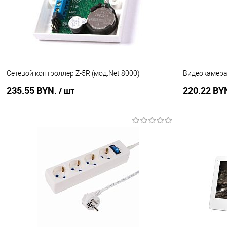
Сетевой контроллер Z-5R (мод.Net 8000)
Видеокамера 
235.55 BYN.
220.22 BY
/ шт
В корзину
Купить в 1 клик
Сравнение
Купить в 1
В избранное
В наличии
В избранное