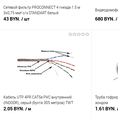
Сетевой фильтр PROCONNECT 4 гнезда 1.5 м
Видеодомофон
3х0,75 мм² с/з STANDART белый
43 BYN.
680 BYN.
/ шт
/
В корзину
Купить в 1 клик
Сравнение
Купить в 1
В избранное
В наличии
В избранное
Кабель UTP 4PR CAT5е PVC внутренний
Труба гофрир
(INDOOR), серый (бухта 305 метров) TWT
зондом
2.05 BYN.
1.61 BYN.
/ м