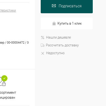
Подписаться
ктеристики
Купить в 1 клик
Нашли дешевле
вар / 00-00004472 / 3
Рассчитать доставку
Недоступно
Принимаем все способы
При
ссортимент
оплаты
фицирован