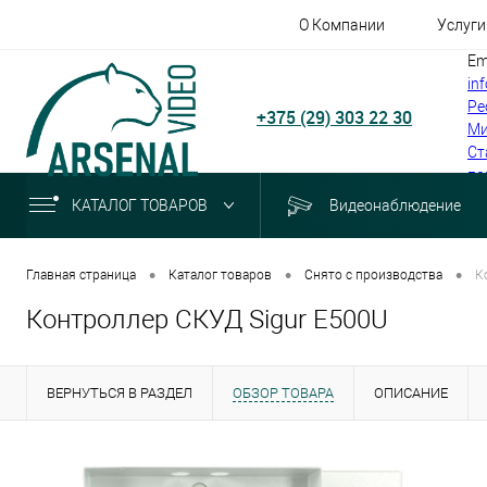
О Компании
Услуги
Em
in
Ре
+375 (29) 303 22 30
Ми
Ст
по
КАТАЛОГ ТОВАРОВ
Видеонаблюдение
•
•
•
Главная страница
Каталог товаров
Снято с производства
К
Контроллер СКУД Sigur E500U
ВЕРНУТЬСЯ В РАЗДЕЛ
ОБЗОР ТОВАРА
ОПИСАНИЕ