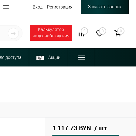
Заказать звонок
Вход
Регистрация
Калькулятор
0
0
0
видеонаблюдения
ля доступа
Акции
1 117.73 BYN.
/ шт