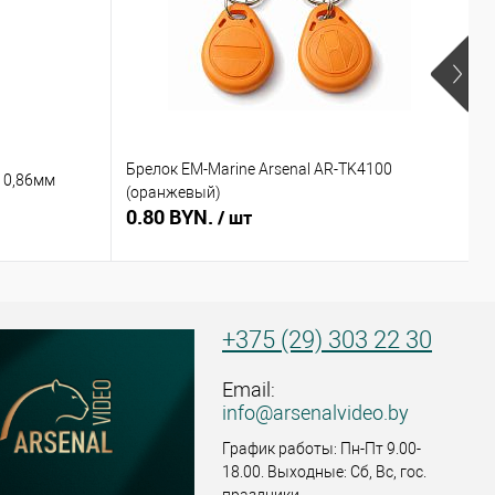
Брелок EM-Marine Arsenal AR-TK4100
Б
 0,86мм
(оранжевый)
(
0.80 BYN.
0
/ шт
+375 (29) 303 22 30
Email:
info@arsenalvideo.by
График работы: Пн-Пт 9.00-
18.00. Выходные: Сб, Вс, гос.