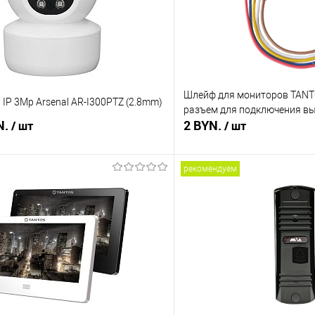
Шлейф для мониторов TANTO
IP 3Mp Arsenal AR-I300PTZ (2.8mm)
разъем для подключения в
N.
2 BYN.
/ шт
/ шт
рекомендуем
В корзину
В корз
 клик
Сравнение
Купить в 1 клик
В наличии
В избранное