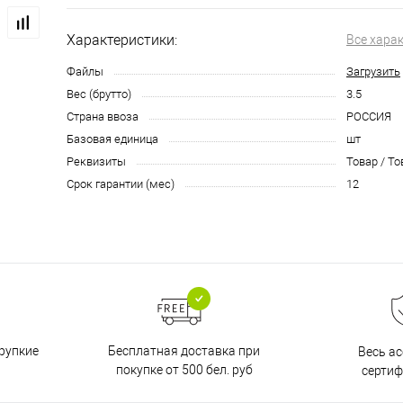
Характеристики:
Все хара
Файлы
Загрузить
Вес (брутто)
3.5
Страна ввоза
РОССИЯ
Базовая единица
шт
Реквизиты
Товар / То
Срок гарантии (мес)
12
Бесплатная доставка при
рупкие
Весь а
покупке от 500 бел. руб
серти