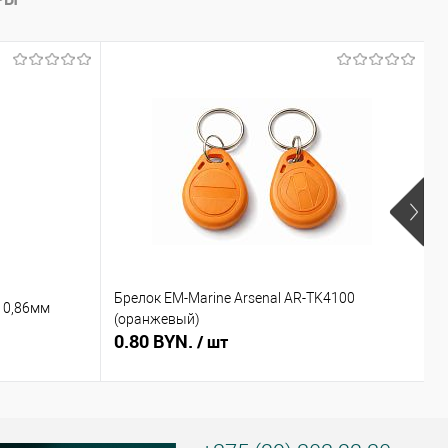
Брелок EM-Marine Arsenal AR-TK4100
Б
 0,86мм
(оранжевый)
(
0.80 BYN.
0
/ шт