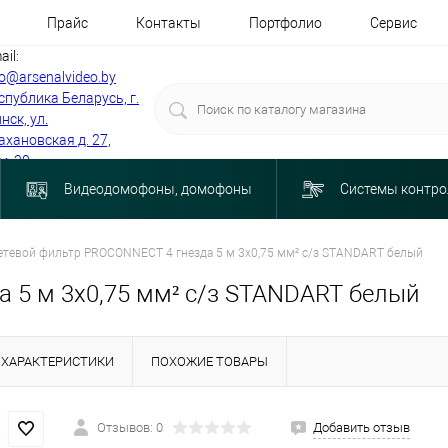
Прайс
Контакты
Портфолио
Сервис
ail:
fo@arsenalvideo.by
спублика Беларусь, г.
нск, ул.
ахановская д. 27,
м. 30
Видеодомофоны, домофоны
Системы контро
етевой фильтр PROCONNECT 4 гнезда 5 м 3х0,75 мм² с/з STANDART белый
 5 м 3х0,75 мм² с/з STANDART белый
ХАРАКТЕРИСТИКИ
ПОХОЖИЕ ТОВАРЫ
Отзывов: 0
Добавить отзыв