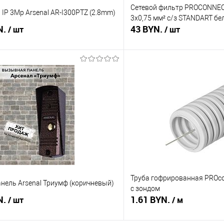
Сетевой фильтр PROCONNECT
IP 3Mp Arsenal AR-I300PTZ (2.8mm)
3х0,75 мм² с/з STANDART б
N.
43 BYN.
/ шт
/ шт
В корзину
В корз
 клик
Сравнение
Купить в 1 клик
В наличии
В избранное
Труба гофрированная PROco
нель Arsenal Триумф (коричневый)
с зондом
N.
1.61 BYN.
/ шт
/ м