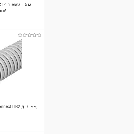
 4 гнезда 1.5 м
елый
ину
Сравнение
В наличии
nnect ПВХ д.16 мм,