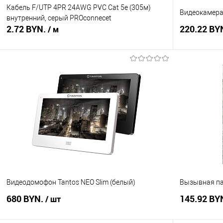
Кабель F/UTP 4PR 24AWG PVC Cat 5е (305м)
Видеокамера 
внутренний, серый PROconnecеt
2.72 BYN.
220.22 BY
/ м
В корзину
Купить в 1 клик
Сравнение
Купить в 1
В избранное
В наличии
В избранное
Видеодомофон Tantos NEO Slim (белый)
Вызывная па
680 BYN.
145.92 BY
/ шт