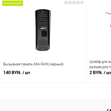
рекомендуем
В корзину
Купить в 1 клик
Сравнение
Купить в 1
В избранное
В наличии
В избранное
Шлейф для м
Вызывная панель MIA RAIN (черный)
разъем для 
140 BYN.
2 BYN.
/ шт
/ ш
В корзину
Купить в 1 клик
Сравнение
Купить в 1
С