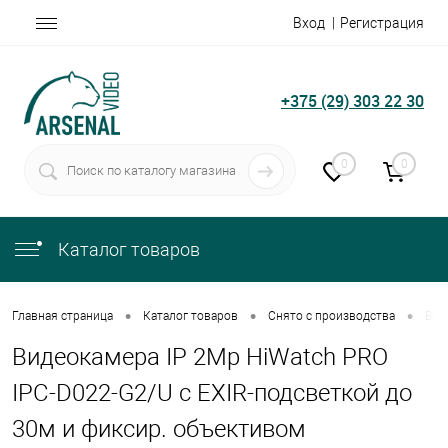
Вход
Регистрация
+375 (29) 303 22 30
0
0
Каталог товаров
•
•
•
Главная страница
Каталог товаров
Снято с производства
Вид
Видеокамера IP 2Мр HiWatch PRO
IPC-D022-G2/U с EXIR-подсветкой до
30м и фиксир. объективом