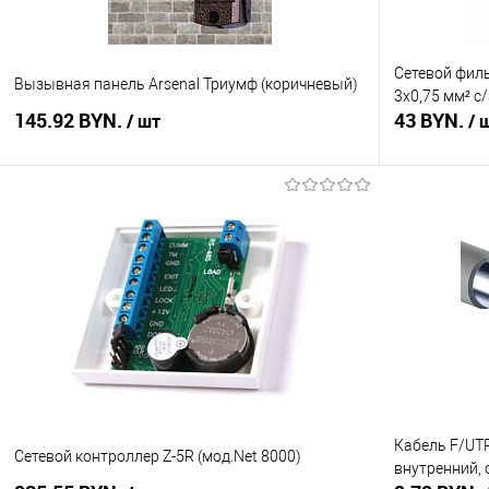
Сетевой фил
Вызывная панель Arsenal Триумф (коричневый)
3х0,75 мм² с
145.92 BYN.
43 BYN.
/ шт
/ 
В корзину
Купить в 1 клик
Сравнение
Купить в 1
В избранное
В наличии
В избранное
Кабель F/UTP
Сетевой контроллер Z-5R (мод.Net 8000)
внутренний,