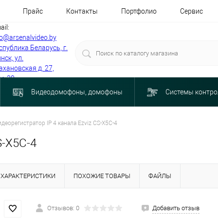
Прайс
Контакты
Портфолио
Сервис
ail:
fo@arsenalvideo.by
спублика Беларусь, г.
нск, ул.
ахановская д. 27,
м. 30
Видеодомофоны, домофоны
Системы контро
идеорегистратор IP 4 канала Ezviz CS-X5C-4
S-X5C-4
ХАРАКТЕРИСТИКИ
ПОХОЖИЕ ТОВАРЫ
ФАЙЛЫ
Отзывов: 0
Добавить отзыв