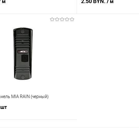
2.50 BYN.
/ м
/ м
В корзину
В корз
 клик
Сравнение
Купить в 1 клик
В наличии
В избранное
нель MIA RAIN (черный)
 шт
В корзину