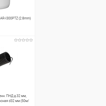
 AR-I300PTZ (2.8mm)
ину
Сравнение
В наличии
нн. ПНД д.32 мм,
асная d32 мм (50м/