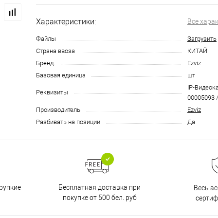
Характеристики:
Все хара
Файлы
Загрузить
Страна ввоза
КИТАЙ
Бренд.
Ezviz
Базовая единица
шт
IP-Видеока
Реквизиты
00005093 /
Производитель
Ezviz
Разбивать на позиции
Да
Бесплатная доставка при
рупкие
Весь а
покупке от 500 бел. руб
серти