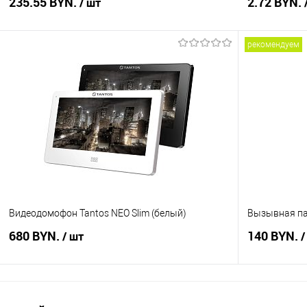
235.55 BYN.
2.72 BYN.
/ шт
рекомендуем
В корзину
Купить в 1 клик
Сравнение
Купить в 1
В избранное
В наличии
В избранное
Видеодомофон Tantos NEO Slim (белый)
Вызывная па
680 BYN.
140 BYN.
/ шт
/
В корзину