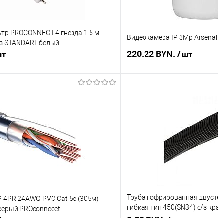
ьтр PROCONNECT 4 гнезда 1.5 м
Видеокамера IP 3Mp Arsenal
/з STANDART белый
220.22 BYN.
шт
/ шт
В корзину
В корз
 клик
Сравнение
Купить в 1 клик
В наличии
В избранное
Труба гофрированная двусте
 4PR 24AWG PVC Cat 5е (305м)
гибкая тип 450(SN34) с/з кр
 серый PROconnecеt
уп)