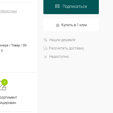
Подписаться
ктеристики
Купить в 1 клик
Нашли дешевле
мера / Товар / 00-
Рассчитать доставку
 0
Недоступно
Принимаем все способы
При
ссортимент
оплаты
фицирован