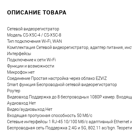
ОПИСАНИЕ ТОВАРА
Сетевой видеорегистратор
Модель CS-X5C-4 / CS-X5C-8
Тип подключения Wi-Fi, WAN
Комплектация Сетевой видеорегистратор, адаптер питания, ин
Интерфейсы
Подключение к сети Wi-Fi
Функции и возможности
Микрофон нет
Соединение Простая настройка через облако EZVIZ
Smart функция Беспроводной сетевой видеорегистратор
Роутер
Видеовход Поддержка до 8 беспроводных 1080P камер. Входяща
Аудиовход Нет
Видео/аудиовыход Нет
Входящая пропускная способность 50 Мб/с
Сетевые интерфейсы 1 RJ-45 10/100 Мб/с адаптивный Ethernet 
Беспроводная сеть Поддержка 2.4G и 5G, 802.11 ac/bgn. Теорети