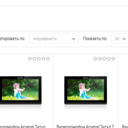
ртировать по:
Показать по:
популярности
30
одомофон Arsenal Титул
Видеодомофон Arsenal Титул 7
Ви