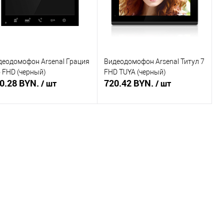
деодомофон Arsenal Грация
Видеодомофон Arsenal Титул 7
o FHD (черный)
FHD TUYA (черный)
0.28 BYN.
720.42 BYN.
/ шт
/ шт
В корзину
В корзину
пить в 1 клик
Сравнение
Купить в 1 клик
Сравнение
избранное
В наличии
В избранное
В наличии