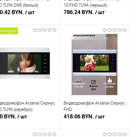
D TUYA DVR (белый)
10 FHD TUYA (черный)
0.42 BYN.
786.24 BYN.
/ шт
/ шт
омендуем
В корзину
В корзину
пить в 1 клик
Сравнение
Купить в 1 клик
Сравнение
избранное
В наличии
В избранное
В наличии
деодомофон Arsenal Сириус
Видеодомофон Arsenal Сириус
D TUYA (серебро)
FHD
0 BYN.
418.06 BYN.
/ шт
/ шт