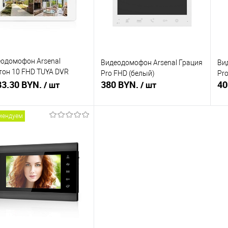
одомофон Arsenal
Видеодомофон Arsenal Грация
Ви
он 10 FHD TUYA DVR
Pro FHD (белый)
Pr
ый)
83.30 BYN.
380 BYN.
40
/ шт
/ шт
мендуем
Подписаться
В корзину
ть в 1 клик
Сравнение
Купить в 1 клик
Сравнение
Ку
збранное
Недоступно
В избранное
В наличии
В 