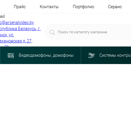
Прайс
Контакты
Портфолио
Сервис
ail:
fo@arsenalvideo.by
спублика Беларусь, г.
нск, ул.
ахановская д. 27,
м. 30
Видеодомофоны, домофоны
Системы контро