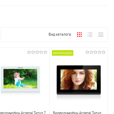
Вид каталога:
рекомендуем
деодомофон Arsenal Титул 7
Видеодомофон Arsenal Титул