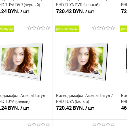
HD TUYA DVR (черный)
FHD TUYA DVR (черный)
FH
.24 BYN.
720.42 BYN.
72
/ шт
/ шт
мендуем
рекомендуем
рек
В корзину
В корзину
ть в 1 клик
Сравнение
Купить в 1 клик
Сравнение
Ку
збранное
В наличии
В избранное
В наличии
В 
одомофон Arsenal Титул
Видеодомофон Arsenal Титул 7
Ви
HD TUYA (белый)
FHD TUYA (белый)
FH
.24 BYN.
720.42 BYN.
46
/ шт
/ шт