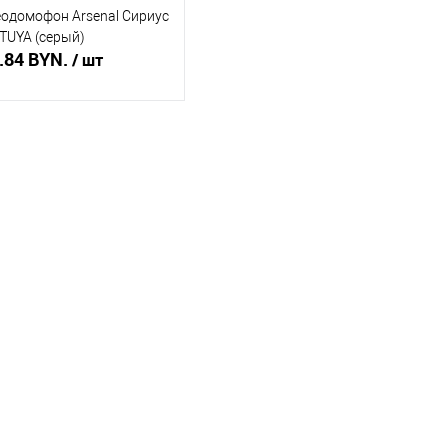
одомофон Arsenal Сириус
TUYA (серый)
.84 BYN.
/ шт
В корзину
ть в 1 клик
Сравнение
збранное
В наличии