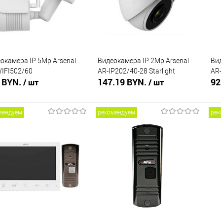
окамера IP 5Mp Arsenal
Видеокамера IP 2Mp Arsenal
Ви
IFI502/60
AR-IP202/40-28 Starlight
AR
 BYN.
147.19 BYN.
92
/ шт
/ шт
мендуем
рекомендуем
рек
Подписаться
Подписаться
ть в 1 клик
Сравнение
Купить в 1 клик
Сравнение
Ку
збранное
Недоступно
В избранное
Недоступно
В 