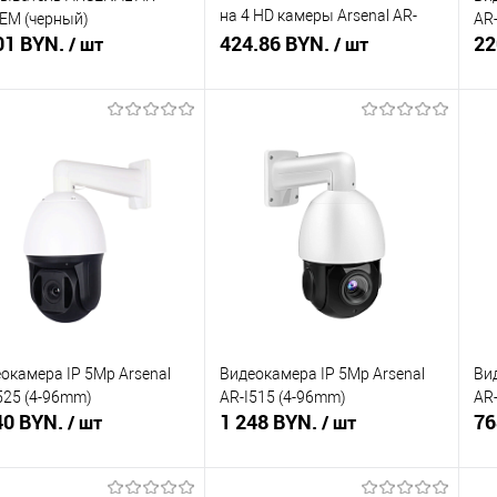
на 4 HD камеры Arsenal AR-
EM (черный)
AR
01 BYN.
KIT4-220HD (3.6mm)
424.86 BYN.
22
/ шт
/ шт
Подписаться
Подписаться
ть в 1 клик
Сравнение
Купить в 1 клик
Сравнение
Ку
збранное
Недоступно
В избранное
Недоступно
В 
окамера IP 5Mp Arsenal
Видеокамера IP 5Mp Arsenal
Ви
525 (4-96mm)
AR-I515 (4-96mm)
AR-
40 BYN.
1 248 BYN.
76
/ шт
/ шт