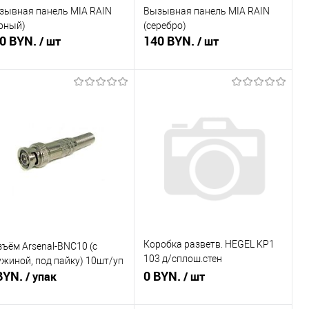
зывная панель MIA RAIN
Вызывная панель MIA RAIN
ерный)
(серебро)
0 BYN.
140 BYN.
/ шт
/ шт
В корзину
Подписаться
пить в 1 клик
Сравнение
Купить в 1 клик
Сравнение
избранное
В наличии
В избранное
Недоступно
Коробка разветв. HEGEL KP1
зъём Arsenal-BNC10 (с
103 д/сплош.стен
ужиной, под пайку) 10шт/уп
BYN.
160х130х70мм
0 BYN.
/ упак
/ шт