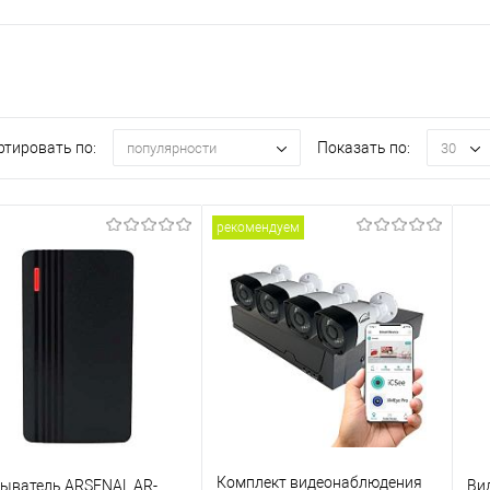
ртировать по:
Показать по:
популярности
30
рекомендуем
Комплект видеонаблюдения
ыватель ARSENAL AR-
Ви