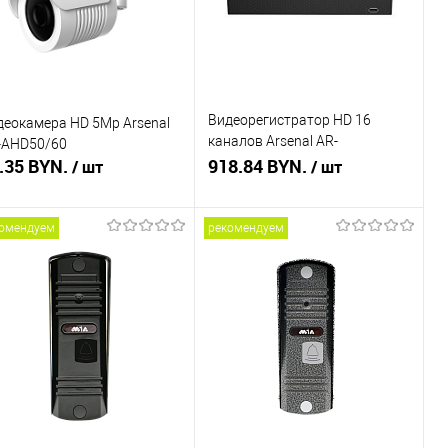
Видеорегистратор HD 16
деокамера HD 5Mp Arsenal
каналов Arsenal AR-
-AHD50/60
.35 BYN.
XVR0216BD
918.84 BYN.
/ шт
/ шт
омендуем
рекомендуем
Подписаться
Подписаться
пить в 1 клик
Сравнение
Купить в 1 клик
Сравнение
избранное
Недоступно
В избранное
Недоступно