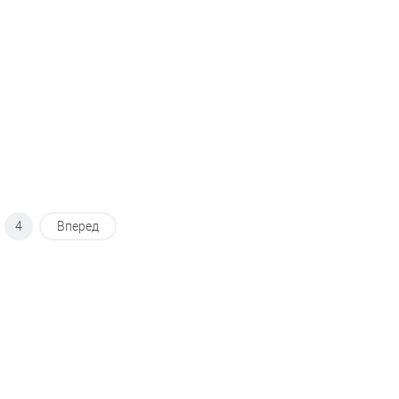
избранное
Недоступно
В избранное
Недоступно
4
Вперед