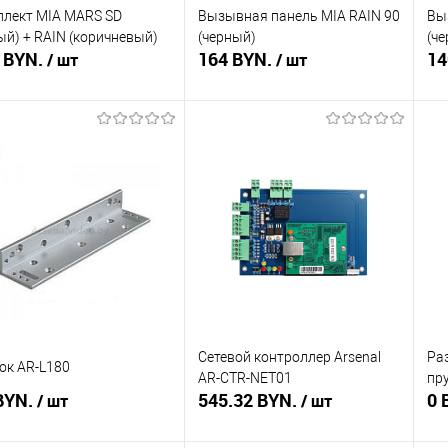
лект MIA MARS SD
Вызывная панель MIA RAIN 90
Вы
ый) + RAIN (коричневый)
(черный)
(ч
 BYN.
164 BYN.
14
/ шт
/ шт
Подписаться
Подписаться
ть в 1 клик
Сравнение
Купить в 1 клик
Сравнение
Ку
збранное
Недоступно
В избранное
Недоступно
В 
Сетевой контроллер Arsenal
Ра
ок AR-L180
AR-CTR-NET01
пр
BYN.
545.32 BYN.
0 
/ шт
/ шт