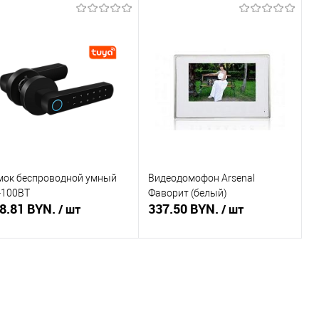
Подписаться
Подписаться
пить в 1 клик
Сравнение
Купить в 1 клик
Сравнение
избранное
Недоступно
В избранное
Недоступно
мок беспроводной умный
Видеодомофон Arsenal
-100BT
Фаворит (белый)
8.81 BYN.
337.50 BYN.
/ шт
/ шт
Подписаться
Подписаться
пить в 1 клик
Сравнение
Купить в 1 клик
Сравнение