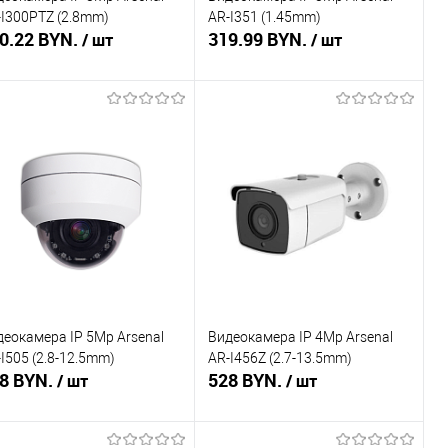
-I300PTZ (2.8mm)
AR-I351 (1.45mm)
0.22 BYN.
319.99 BYN.
/ шт
/ шт
В корзину
Подписаться
пить в 1 клик
Сравнение
Купить в 1 клик
Сравнение
избранное
В наличии
В избранное
Недоступно
деокамера IP 5Mp Arsenal
Видеокамера IP 4Mp Arsenal
I505 (2.8-12.5mm)
AR-I456Z (2.7-13.5mm)
8 BYN.
528 BYN.
/ шт
/ шт