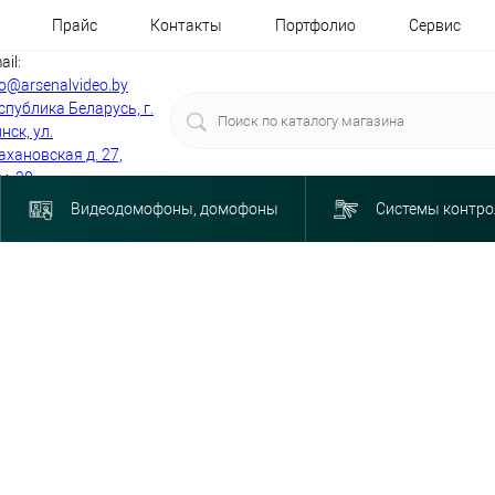
Прайс
Контакты
Портфолио
Сервис
ail:
fo@arsenalvideo.by
спублика Беларусь, г.
нск, ул.
ахановская д. 27,
м. 30
Видеодомофоны, домофоны
Системы контро