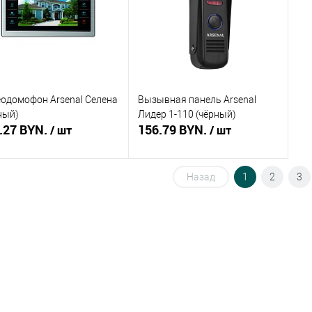
збранное
Недоступно
В избранное
Недоступно
В 
одомофон Arsenal Селена
Вызывная панель Arsenal
ный)
Лидер 1-110 (чёрный)
.27 BYN.
156.79 BYN.
/ шт
/ шт
Назад
1
2
3
Подписаться
Подписаться
ть в 1 клик
Сравнение
Купить в 1 клик
Сравнение
збранное
Недоступно
В избранное
Недоступно